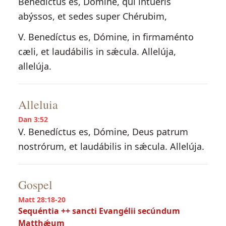
Benedíctus es, Dómine, qui intuéris
abýssos, et sedes super Chérubim,
V. Benedíctus es, Dómine, in firmaménto
cæli, et laudábilis in sǽcula. Allelúja,
allelúja.
Alleluia
Dan 3:52
V. Benedíctus es, Dómine, Deus patrum
nostrórum, et laudábilis in sǽcula. Allelúja.
Gospel
Matt 28:18-20
Sequéntia ++ sancti Evangélii secúndum
Matthǽum