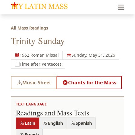
My Latin Mass - Traditional Latin Mass of South Florid
All Mass Readings
Trinity Sunday
1962 Roman Missal
Sunday, May 31, 2026
Time after Pentecost
Music Sheet
Chants for the Mass
TEXT LANGUAGE
Readings and Mass Texts
Latin
English
Spanish
French