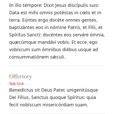
In illo témpore: Dixit Jesus discípulis suis:
Data est mihi omnis potéstas in cœlo et in
terra. Eúntes ergo docéte omnes gentes,
baptizántes eos in nómine Patris, et Fílii, et
Spíritus Sancti: docéntes eos serváre ómnia,
quæcúmque mandávi vobis. Et ecce, ego
vobíscum sum ómnibus diébus usque ad
consummatiónem sǽculi.
Offertory
Tob 12:6
Benedíctus sit Deus Pater, unigenitúsque
Dei Fílius, Sanctus quoque Spíritus: quia
fecit nobíscum misericórdiam suam.