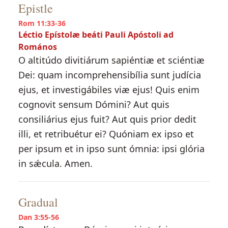
Epistle
Rom 11:33-36
Léctio Epístolæ beáti Pauli Apóstoli ad
Romános
O altitúdo divitiárum sapiéntiæ et sciéntiæ
Dei: quam incomprehensibília sunt judícia
ejus, et investigábiles viæ ejus! Quis enim
cognovit sensum Dómini? Aut quis
consiliárius ejus fuit? Aut quis prior dedit
illi, et retribuétur ei? Quóniam ex ipso et
per ipsum et in ipso sunt ómnia: ipsi glória
in sǽcula. Amen.
Gradual
Dan 3:55-56