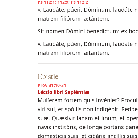
Ps 112:1; 112:9; Ps 112:2
v. Laudáte, púeri, Dóminum, laudáte n
matrem filiórum lætántem.
Sit nomen Dómini benedíctum: ex hoc
v. Laudáte, púeri, Dóminum, laudáte n
matrem filiórum lætántem.
Epistle
Prov 31:10-31
Léctio libri Sapiéntiæ
Mulíerem fortem quis invéniet? Procul e
viri sui, et spóliis non indigébit. Re
suæ. Quæsívit lanam et linum, et ope
navis institóris, de longe portans pa
domésticis suis, et cibária ancíllis su