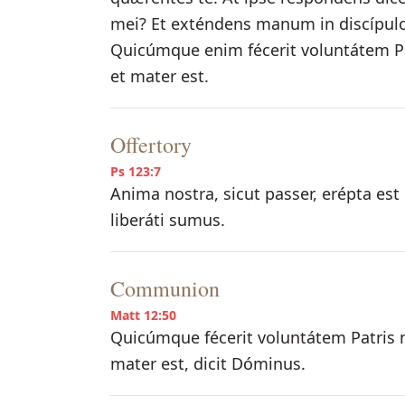
mei? Et exténdens manum in discípulos
Quicúmque enim fécerit voluntátem Patr
et mater est.
Offertory
Ps 123:7
Anima nostra, sicut passer, erépta est
liberáti sumus.
Communion
Matt 12:50
Quicúmque fécerit voluntátem Patris me
mater est, dicit Dóminus.