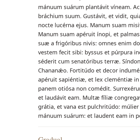
mánuum suárum plantávit víneam. Accí
bráchium suum. Gustávit, et vidit, qui
nocte lucérna ejus. Manum suam misit 
Manum suam apéruit ínopi, et palmas
suæ a frigóribus nivis: omnes enim dom
vestem fecit sibi: byssus et púrpura i
séderit cum senatóribus terræ. Síndone
Chananǽo. Fortitúdo et decor indumén
apéruit sapiéntiæ, et lex cleméntiæ i
panem otiósa non comédit. Surrexérunt 
et laudávit eam. Multæ fíliæ congregav
grátia, et vana est pulchritúdo: múlie
mánuum suárum: et laudent eam in por
Gradual