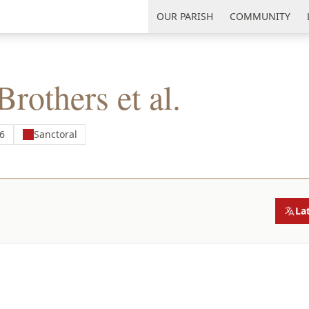
uth Florida
OUR PARISH
COMMUNITY
rothers et al.
26
Sanctoral
La