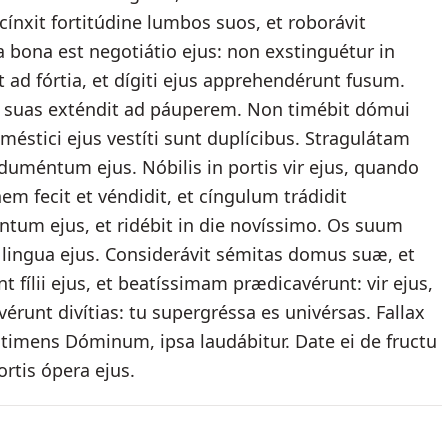
nxit fortitúdine lumbos suos, et roborávit
a bona est negotiátio ejus: non exstinguétur in
ad fórtia, et dígiti ejus apprehendérunt fusum.
 suas exténdit ad páuperem. Non timébit dómui
éstici ejus vestíti sunt duplícibus. Stragulátam
nduméntum ejus. Nóbilis in portis vir ejus, quando
m fecit et véndidit, et cíngulum trádidit
tum ejus, et ridébit in die novíssimo. Os suum
n lingua ejus. Considerávit sémitas domus suæ, et
fílii ejus, et beatíssimam prædicavérunt: vir ejus,
érunt divítias: tu supergréssa es univérsas. Fallax
r timens Dóminum, ipsa laudábitur. Date ei de fructu
tis ópera ejus.