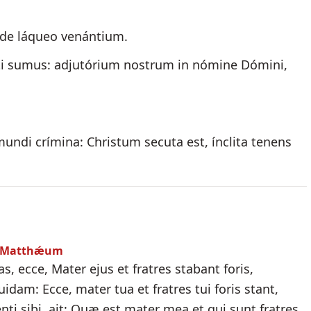
t de láqueo venántium.
ráti sumus: adjutórium nostrum in nómine Dómini,
 mundi crímina: Christum secuta est, ínclita tenens
um Matthǽum
s, ecce, Mater ejus et fratres stabant foris,
idam: Ecce, mater tua et fratres tui foris stant,
ti sibi, ait: Quæ est mater mea et qui sunt fratres