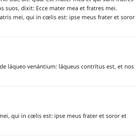
 suos, dixit: Ecce mater mea et fratres mei.
is mei, qui in cœlis est: ipse meus frater et soror
 de láqueo venántium: láqueus contrítus est, et nos
i, qui in cœlis est: ipse meus frater et soror et