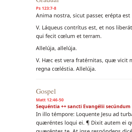
Ps 123:7-8
Anima nostra, sicut passer, erépta es
V. Láqueus contrítus est, et nos libe
qui fecit cœlum et terram.
Allelúja, allelúja.
V. Hæc est vera fratérnitas, quæ vicit
regna cœléstia. Allelúja.
Gospel
Matt 12:46-50
Sequéntia ++ sancti Evangélii secúnd
In illo témpore: Loquente Jesu ad turba
quæréntes loqui ei. ¶ Dixit autem ei qu
quæréntes te. At ipse respóndens dicén