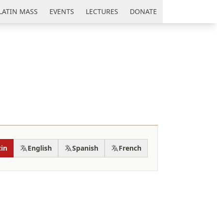
LATIN MASS
EVENTS
LECTURES
DONATE
tin
English
Spanish
French