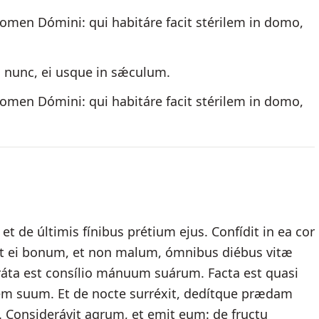
omen Dómini: qui habitáre facit stérilem in domo,
 nunc, ei usque in sǽculum.
omen Dómini: qui habitáre facit stérilem in domo,
t de últimis fínibus prétium ejus. Confídit in ea cor
ddet ei bonum, et non malum, ómnibus diébus vitæ
ráta est consílio mánuum suárum. Facta est quasi
nem suum. Et de nocte surréxit, dedítque prædam
is. Considerávit agrum, et emit eum: de fructu