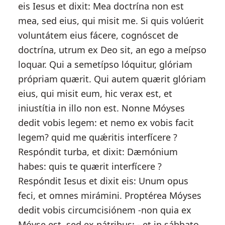
eis Iesus et dixit: Mea doctrína non est
mea, sed eius, qui misit me. Si quis volúerit
voluntátem eius fácere, cognóscet de
doctrína, utrum ex Deo sit, an ego a meípso
loquar. Qui a semetípso lóquitur, glóriam
própriam quærit. Qui autem quærit glóriam
eius, qui misit eum, hic verax est, et
iniustítia in illo non est. Nonne Móyses
dedit vobis legem: et nemo ex vobis facit
legem? quid me quǽritis interfícere ?
Respóndit turba, et dixit: Dæmónium
habes: quis te quærit interfícere ?
Respóndit Iesus et dixit eis: Unum opus
feci, et omnes mirámini. Proptérea Móyses
dedit vobis circumcisiónem -non quia ex
Móyse est, sed ex pátribus: - et in sábbato