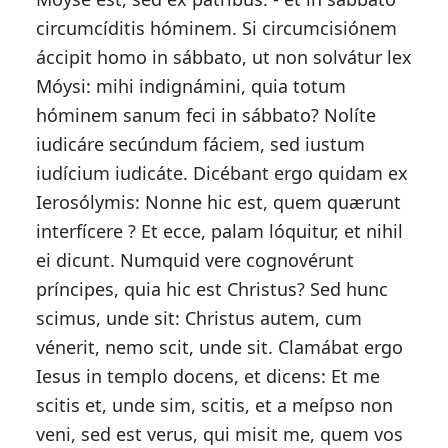
circumcíditis hóminem. Si circumcisiónem
áccipit homo in sábbato, ut non solvátur lex
Móysi: mihi indignámini, quia totum
hóminem sanum feci in sábbato? Nolíte
iudicáre secúndum fáciem, sed iustum
iudícium iudicáte. Dicébant ergo quidam ex
Ierosólymis: Nonne hic est, quem quærunt
interfícere ? Et ecce, palam lóquitur, et nihil
ei dicunt. Numquid vere cognovérunt
príncipes, quia hic est Christus? Sed hunc
scimus, unde sit: Christus autem, cum
vénerit, nemo scit, unde sit. Clamábat ergo
Iesus in templo docens, et dicens: Et me
scitis et, unde sim, scitis, et a meípso non
veni, sed est verus, qui misit me, quem vos