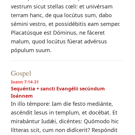
vestrum sicut stellas cœli: et univérsam
terram hanc, de qua locútus sum, dabo
sémini vestro, et possidébitis eam semper.
Placatúsque est Dóminus, ne fáceret
malum, quod locútus fúerat advérsus
pópulum suum.
Gospel
Ioann 7:14-31
Sequéntia + sancti Evangélii secúndum
Ioánnem
In illo témpore: Iam die festo mediánte,
ascéndit Iesus in templum, et docébat. Et
mirabántur Iudǽi, dicéntes: Quómodo hic
lítteras scit, cum non didícerit? Respóndit