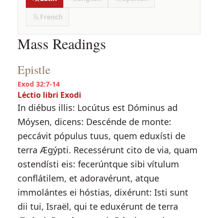
French
Mass Readings
Epistle
Exod 32:7-14
Léctio libri Exodi
In diébus illis: Locútus est Dóminus ad
Móysen, dicens: Descénde de monte:
peccávit pópulus tuus, quem eduxísti de
terra Ægýpti. Recessérunt cito de via, quam
ostendísti eis: fecerúntque sibi vítulum
conflátilem, et adoravérunt, atque
immolántes ei hóstias, dixérunt: Isti sunt
dii tui, Israël, qui te eduxérunt de terra