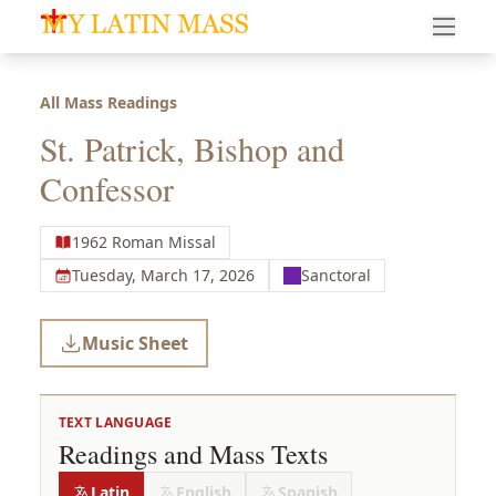
My Latin Mass - Traditional Latin Mass of South Florid
All Mass Readings
St. Patrick, Bishop and
Confessor
1962 Roman Missal
Tuesday, March 17, 2026
Sanctoral
Music Sheet
TEXT LANGUAGE
Readings and Mass Texts
Latin
English
Spanish