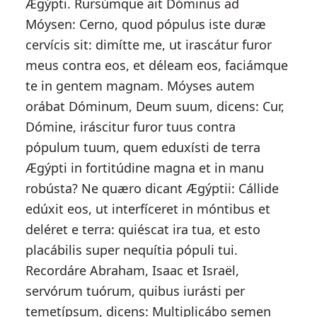
Ægýpti. Rursúmque ait Dóminus ad
Móysen: Cerno, quod pópulus iste duræ
cervícis sit: dimítte me, ut irascátur furor
meus contra eos, et déleam eos, faciámque
te in gentem magnam. Móyses autem
orábat Dóminum, Deum suum, dicens: Cur,
Dómine, iráscitur furor tuus contra
pópulum tuum, quem eduxísti de terra
Ægýpti in fortitúdine magna et in manu
robústa? Ne quæro dicant Ægýptii: Cállide
edúxit eos, ut interfíceret in móntibus et
deléret e terra: quiéscat ira tua, et esto
placábilis super nequítia pópuli tui.
Recordáre Abraham, Isaac et Israël,
servórum tuórum, quibus iurásti per
temetípsum, dicens: Multiplicábo semen