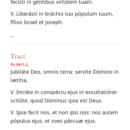
fecísti in géntibus virtútem tuam.
V. Liberásti in bráchio tuo pópulum tuum,
fílios Israël et Joseph.
_
Tract
Ps 99:1-2
Jubiláte Deo, omnis terra: servíte Dómino in
lætítia,
V. Intráte in conspéctu ejus in exsultatióne:
scitóte, quod Dóminus ipse est Deus.
V. Ipse fecit nos, et non ipsi nos: nos autem
pópulus ejus, et oves páscuæ ejus.