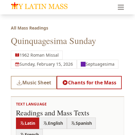
My Latin Mass - Traditional Latin Mass of South Florid
All Mass Readings
Quinquagesima Sunday
1962 Roman Missal
Sunday, February 15, 2026
Septuagesima
Music Sheet
Chants for the Mass
TEXT LANGUAGE
Readings and Mass Texts
Latin
English
Spanish
French