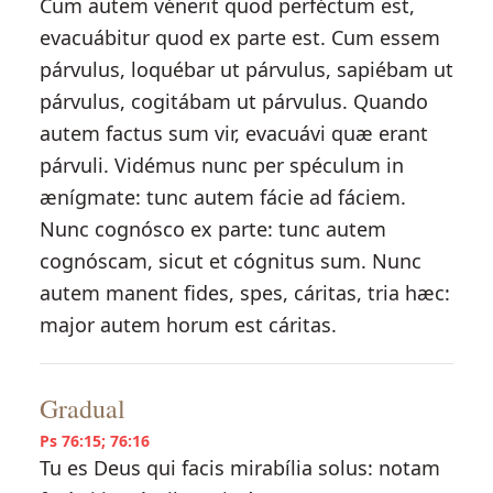
Cum autem vénerit quod perféctum est,
evacuábitur quod ex parte est. Cum essem
párvulus, loquébar ut párvulus, sapiébam ut
párvulus, cogitábam ut párvulus. Quando
autem factus sum vir, evacuávi quæ erant
párvuli. Vidémus nunc per spéculum in
ænígmate: tunc autem fácie ad fáciem.
Nunc cognósco ex parte: tunc autem
cognóscam, sicut et cógnitus sum. Nunc
autem manent fides, spes, cáritas, tria hæc:
major autem horum est cáritas.
Gradual
Ps 76:15; 76:16
Tu es Deus qui facis mirabília solus: notam