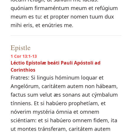
quóniam firmaméntum meum et refúgium
meum es tu: et propter nomen tuum dux
mihi eris, et enútries me.
Epistle
1 Cor 13:1-13
Léctio Epístolæ beáti Pauli Apóstoli ad
Corinthios
Fratres: Si linguis hóminum loquar et
Angelórum, caritátem autem non hábeam,
factus sum velut æs sonans aut cýmbalum
tínniens. Et si habúero prophetíam, et
nóverim mystéria ómnia et omnem
sciéntiam: et si habúero omnem fidem, ita
ut montes tránsferam, caritátem autem