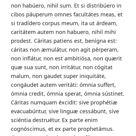
non habúero, nihil sum. Et si distribúero in
cibos páuperum omnes facultátes meas, et
si tradídero corpus meum, ita ut árdeam,
caritátem autem non habuero, nihil mihi
prodest. Cáritas patiens est, benígna est:
cáritas non æmulátur, non agit pérperam,
non inflátur, non est ambitiósa, non quærit
quæ sua sunt, non irritátur, non cógitat
malum, non gaudet super iniquitáte,
congáudet autem veritáti: ómnia suffert,
ómnia credit, ómnia sperat, ómnia sústinet.
Cáritas numquam éxcidit: sive prophétiæ
evacuabúntur, sive linguæ cessábunt, sive
sciéntia destruétur. Ex parte enim
cognóscimus, et ex parte prophetámus.