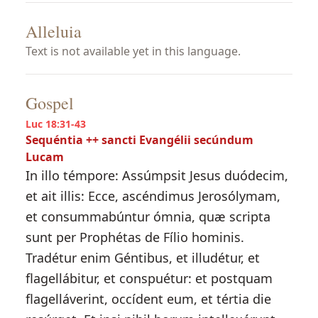
Alleluia
Text is not available yet in this language.
Gospel
Luc 18:31-43
Sequéntia ++ sancti Evangélii secúndum
Lucam
In illo témpore: Assúmpsit Jesus duódecim,
et ait illis: Ecce, ascéndimus Jerosólymam,
et consummabúntur ómnia, quæ scripta
sunt per Prophétas de Fílio hominis.
Tradétur enim Géntibus, et illudétur, et
flagellábitur, et conspuétur: et postquam
flagelláverint, occídent eum, et tértia die