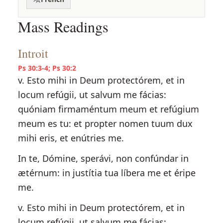
Mass Readings
Introit
Ps 30:3-4; Ps 30:2
v. Esto mihi in Deum protectórem, et in
locum refúgii, ut salvum me fácias:
quóniam firmaméntum meum et refúgium
meum es tu: et propter nomen tuum dux
mihi eris, et enútries me.
In te, Dómine, sperávi, non confúndar in
ætérnum: in justítia tua líbera me et éripe
me.
v. Esto mihi in Deum protectórem, et in
locum refúgii, ut salvum me fácias: