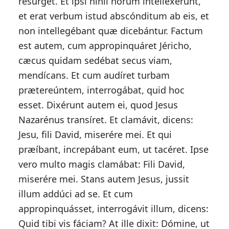
resúrget. Et ipsi nihil horum intellexérunt,
et erat verbum istud abscónditum ab eis, et
non intellegébant quæ dicebántur. Factum
est autem, cum appropinquáret Jéricho,
cæcus quidam sedébat secus viam,
mendícans. Et cum audíret turbam
prætereúntem, interrogábat, quid hoc
esset. Dixérunt autem ei, quod Jesus
Nazarénus transíret. Et clamávit, dicens:
Jesu, fili David, miserére mei. Et qui
præíbant, increpábant eum, ut tacéret. Ipse
vero multo magis clamábat: Fili David,
miserére mei. Stans autem Jesus, jussit
illum addúci ad se. Et cum
appropinquásset, interrogávit illum, dicens:
Quid tibi vis fáciam? At ille dixit: Dómine, ut