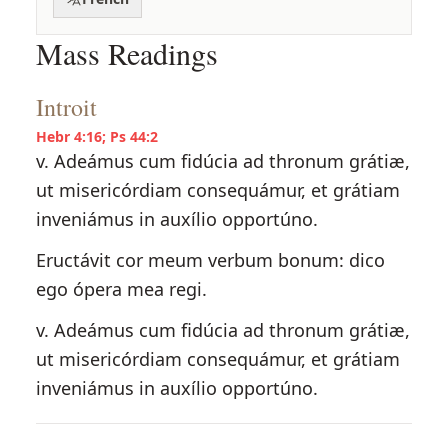
Mass Readings
Introit
Hebr 4:16; Ps 44:2
v. Adeámus cum fidúcia ad thronum grátiæ,
ut misericórdiam consequámur, et grátiam
inveniámus in auxílio opportúno.
Eructávit cor meum verbum bonum: dico
ego ópera mea regi.
v. Adeámus cum fidúcia ad thronum grátiæ,
ut misericórdiam consequámur, et grátiam
inveniámus in auxílio opportúno.