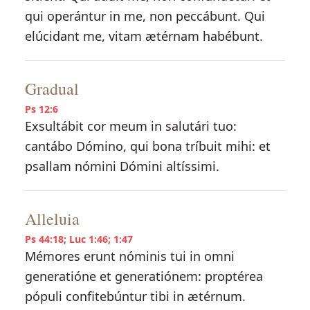
qui operántur in me, non peccábunt. Qui
elúcidant me, vitam ætérnam habébunt.
Gradual
Ps 12:6
Exsultábit cor meum in salutári tuo:
cantábo Dómino, qui bona tríbuit mihi: et
psallam nómini Dómini altíssimi.
Alleluia
Ps 44:18; Luc 1:46; 1:47
Mémores erunt nóminis tui in omni
generatióne et generatiónem: proptérea
pópuli confitebúntur tibi in ætérnum.