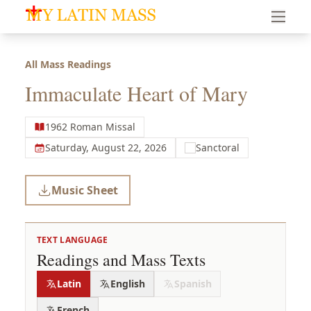
My Latin Mass - Traditional Latin Mass of South Florid
All Mass Readings
Immaculate Heart of Mary
1962 Roman Missal
Saturday, August 22, 2026
Sanctoral
Music Sheet
TEXT LANGUAGE
Readings and Mass Texts
Latin
English
Spanish
French