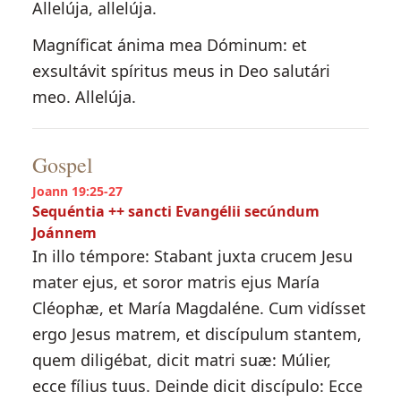
Allelúja, allelúja.
Magníficat ánima mea Dóminum: et
exsultávit spíritus meus in Deo salutári
meo. Allelúja.
Gospel
Joann 19:25-27
Sequéntia ++ sancti Evangélii secúndum
Joánnem
In illo témpore: Stabant juxta crucem Jesu
mater ejus, et soror matris ejus María
Cléophæ, et María Magdaléne. Cum vidísset
ergo Jesus matrem, et discípulum stantem,
quem diligébat, dicit matri suæ: Múlier,
ecce fílius tuus. Deinde dicit discípulo: Ecce