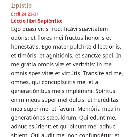
Epistle
Eccli 24:23-31
Léctio libri Sapiéntiæ
Ego quasi vitis fructificávi suavitátem
odóris: et flores mei fructus honóris et
honestátis. Ego mater pulchræ dilectiónis,
et timóris, et agnitiónis, et sanctæ spei. In
me grátia omnis viæ et veritátis: in me
omnis spes vitæ et virtútis. Transíte ad me,
omnes, qui concupíscitis me, et a
generatiónibus meis implémini. Spíritus
enim meus super mel dulcis, et heréditas
mea super mel et favum. Memória mea in
generatiónes sæculórum. Qui edunt me,
adhuc esúrient: et qui bibunt me, adhuc
sítient. Qui audit me, non confundétur: et