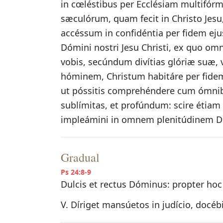
in cœléstibus per Ecclésiam multifór
sæculórum, quam fecit in Christo Jes
accéssum in confidéntia per fidem eju
Dómini nostri Jesu Christi, ex quo omni
vobis, secúndum divítias glóriæ suæ, v
hóminem, Christum habitáre per fidem in
ut póssitis comprehéndere cum ómnibus
sublímitas, et profúndum: scire étiam
impleámini in omnem plenitúdinem D
Gradual
Ps 24:8-9
Dulcis et rectus Dóminus: propter hoc
V. Díriget mansúetos in judício, docébi