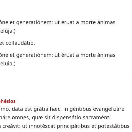
tióne et generatiónem: ut éruat a morte ánimas
elúja.)
et collaudátio.
tióne et generatiónem: ut éruat a morte ánimas
eluia.)
phésios
o, data est grátia hæc, in géntibus evangelizáre
umináre omnes, quæ sit dispensátio sacraménti
 creávit: ut innotéscat principátibus et potestátibus