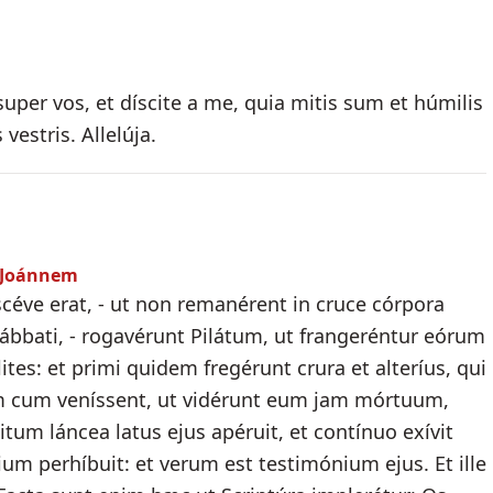
super vos, et díscite a me, quia mitis sum et húmilis
estris. Allelúja.
m Joánnem
scéve erat, - ut non remanérent in cruce córpora
sábbati, - rogavérunt Pilátum, ut frangeréntur eórum
lites: et primi quidem fregérunt crura et alteríus, qui
em cum veníssent, ut vidérunt eum jam mórtuum,
itum láncea latus ejus apéruit, et contínuo exívit
ium perhíbuit: et verum est testimónium ejus. Et ille