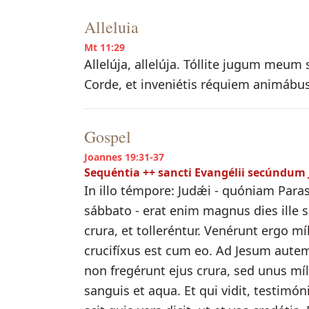
Alleluia
Mt 11:29
Allelúja, allelúja. Tóllite jugum meum 
Corde, et inveniétis réquiem animábus v
Gospel
Joannes 19:31-37
Sequéntia ++ sancti Evangélii secúndu
In illo témpore: Judǽi - quóniam Para
sábbato - erat enim magnus dies ille 
crura, et tolleréntur. Venérunt ergo mí
crucifíxus est cum eo. Ad Jesum aut
non fregérunt ejus crura, sed unus míl
sanguis et aqua. Et qui vidit, testimón