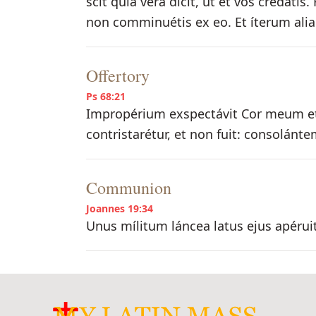
scit quia vera dicit, ut et vos credáti
non comminuétis ex eo. Et íterum alia 
Offertory
Ps 68:21
Impropérium exspectávit Cor meum et
contristarétur, et non fuit: consolánt
Communion
Joannes 19:34
Unus mílitum láncea latus ejus apéruit