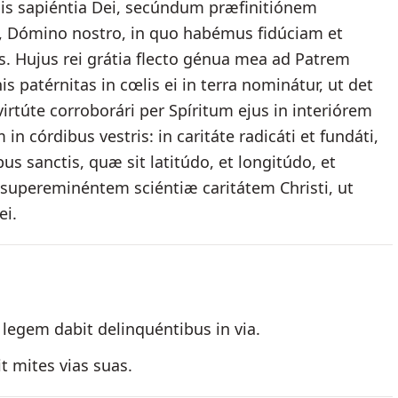
mis sapiéntia Dei, secúndum præfinitiónem
u, Dómino nostro, in quo habémus fidúciam et
s. Hujus rei grátia flecto génua mea ad Patrem
s patérnitas in cœlis ei in terra nominátur, ut det
irtúte corroborári per Spíritum ejus in interiórem
 córdibus vestris: in caritáte radicáti et fundáti,
 sanctis, quæ sit latitúdo, et longitúdo, et
 supereminéntem sciéntiæ caritátem Christi, ut
ei.
 legem dabit delinquéntibus in via.
t mites vias suas.