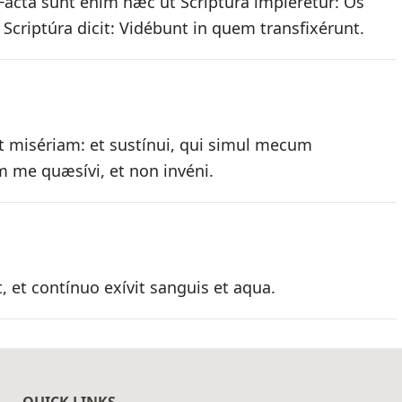
s. Facta sunt enim hæc ut Scriptúra implerétur: Os
Scriptúra dicit: Vidébunt in quem transfixérunt.
 misériam: et sustínui, qui simul mecum
em me quæsívi, et non invéni.
, et contínuo exívit sanguis et aqua.