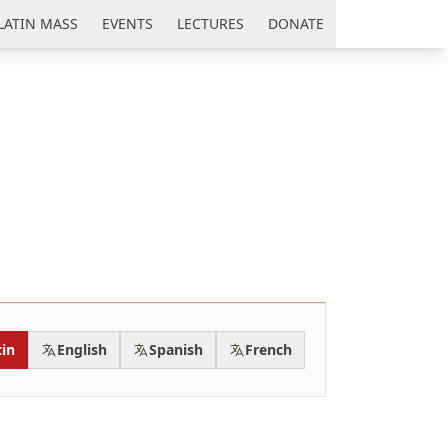
LATIN MASS
EVENTS
LECTURES
DONATE
tin
English
Spanish
French