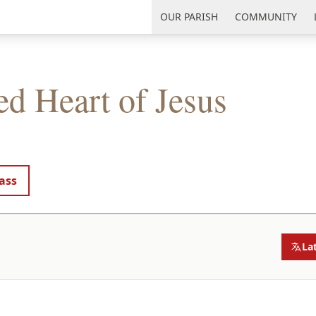
uth Florida
OUR PARISH
COMMUNITY
ed Heart of Jesus
ass
La