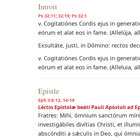
Introit
Ps 32:11; 32:19; Ps 32:1
v. Cogitatiónes Cordis ejus in genera
eórum et alat eos in fame. (Allelúja, all
Exsultáte, justi, in Dómino: rectos dec
v. Cogitatiónes Cordis ejus in genera
eórum et alat eos in fame. (Alleluia, all
Epistle
Eph 3:8-12, 14-19
Léctio Epístolæ beáti Pauli Apóstoli ad E
Fratres: Mihi, ómnium sanctórum mínim
investigábiles divítias Christi, et ill
abscónditi a sǽculis in Deo, qui ómnia