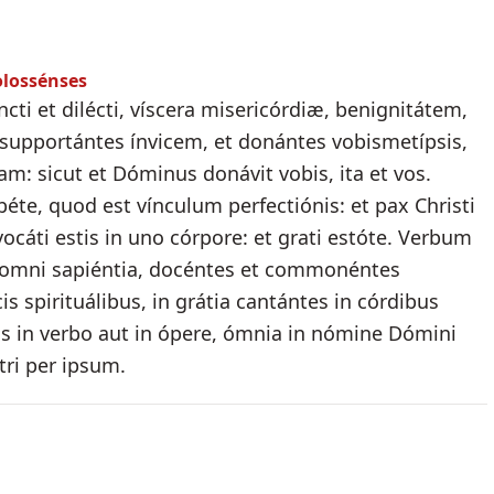
olossénses
ancti et dilécti, víscera misericórdiæ, benignitátem,
supportántes ínvicem, et donántes vobismetípsis,
m: sicut et Dóminus donávit vobis, ita et vos.
e, quod est vínculum perfectiónis: et pax Christi
 vocáti estis in uno córpore: et grati estóte. Verbum
in omni sapiéntia, docéntes et commonéntes
s spirituálibus, in grátia cantántes in córdibus
s in verbo aut in ópere, ómnia in nómine Dómini
tri per ipsum.