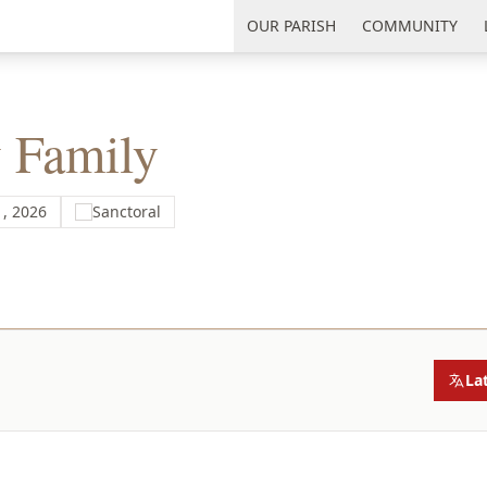
uth Florida
OUR PARISH
COMMUNITY
y Family
1, 2026
Sanctoral
La