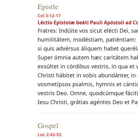
Epistle
Col 3:12-17
Léctio Epístolæ beáti Pauli Apóstoli ad C
Fratres: Indúite vos sicut elécti Dei, s
humilitátem, modéstiam, patiéntiam: 
si quis advérsus áliquem habet queréla
Super ómnia autem hæc caritátem habét
exsúltet in córdibus vestris, in qua et
Christi hábitet in vobis abundánter, 
vosmetípsos psalmis, hymnis et cántici
vestris Deo. Omne, quodcúmque fáciti
Iesu Christi, grátias agéntes Deo et Pa
Gospel
Luc 2:42-52