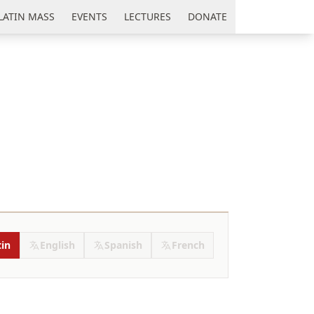
LATIN MASS
EVENTS
LECTURES
DONATE
tin
English
Spanish
French