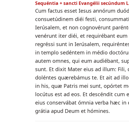
Sequéntia + sancti Evangélii secúndum
Cum factus esset Iesus annórum duód
consuetúdinem diéi festi, consummatí
Ierúsalem, et non cognovérunt parénte
venérunt iter diéi, et requirébant eum
regréssi sunt in Ierúsalem, requirénte
in templo sedéntem in médio doctórum
autem omnes, qui eum audiébant, super
sunt. Et dixit Mater eius ad illum: Fili,
doléntes quærebámus te. Et ait ad ill
in his, quæ Patris mei sunt, opórtet m
locútus est ad eos. Et descéndit cum ei
eius conservábat ómnia verba hæc in co
grátia apud Deum et hómines.