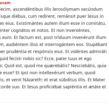
 Lucam
ecim, ascendéntibus illis Ierosólymam secúndum
sque diébus, cum redírent, remánsit puer Iesus in
s eius. Existimántes autem illum esse in comitátu,
 inter cognátos et notos. Et non inveniéntes,
s eum. Et factum est, post tríduum invenérunt illum
, audiéntem illos et interrogántem eos. Stupébant
 prudéntia et respónsis eius. Et vidéntes admiráti
 quid fecísti nobis sic? Ecce, pater tuus et ego
os: Quid est, quod me quærebátis? Nesciebátis, quia
e esse? Et ipsi non intellexérunt verbum, quod
s, et venit Názareth: et erat súbditus illis. Et Mater
rde suo. Et Iesus proficiébat sapiéntia et ætáte et