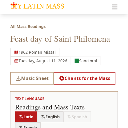
My Latin Mass - Traditional Latin Mass of South Florid
All Mass Readings
Feast day of Saint Philomena
1962 Roman Missal
Tuesday, August 11, 2026
Sanctoral
Music Sheet
Chants for the Mass
TEXT LANGUAGE
Readings and Mass Texts
Latin
English
Spanish
French