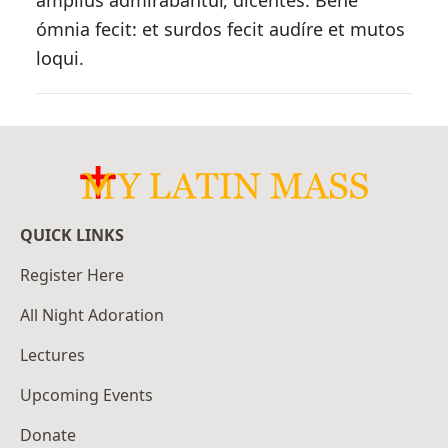
ámplius admirabántur, dicéntes: Bene
ómnia fecit: et surdos fecit audíre et mutos
loqui.
QUICK LINKS
Register Here
All Night Adoration
Lectures
Upcoming Events
Donate