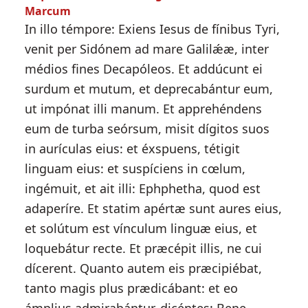
Marcum
In illo témpore: Exiens Iesus de fínibus Tyri,
venit per Sidónem ad mare Galilǽæ, inter
médios fines Decapóleos. Et addúcunt ei
surdum et mutum, et deprecabántur eum,
ut impónat illi manum. Et apprehéndens
eum de turba seórsum, misit dígitos suos
in aurículas eius: et éxspuens, tétigit
linguam eius: et suspíciens in cœlum,
ingémuit, et ait illi: Ephphetha, quod est
adaperíre. Et statim apértæ sunt aures eius,
et solútum est vínculum linguæ eius, et
loquebátur recte. Et præcépit illis, ne cui
dícerent. Quanto autem eis præcipiébat,
tanto magis plus prædicábant: et eo