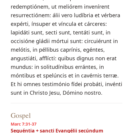
redemptiónem, ut meliórem invenírent
resurrectiónem: álii vero ludíbria et vérbera
expérti, ínsuper et víncula et cárceres:
lapidáti sunt, secti sunt, tentáti sunt, in
occisióne gládii mórtui sunt: circuiérunt in
melótis, in péllibus caprínis, egéntes,
angustiáti, afflícti: quibus dignus non erat
mundus: in solitudínibus errántes, in
móntibus et spelúncis et in cavérnis terræ.
Et hi omnes testimónio fídei probáti, invénti
sunt in Christo Jesu, Dómino nostro.
Gospel
Marc 7:31-37
Sequéntia + sancti Evangélii secúndum