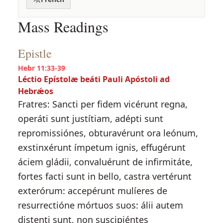
Mass Readings
Epistle
Hebr 11:33-39
Léctio Epístolæ beáti Pauli Apóstoli ad
Hebrǽos
Fratres: Sancti per fidem vicérunt regna,
operáti sunt justítiam, adépti sunt
repromissiónes, obturavérunt ora leónum,
exstinxérunt ímpetum ignis, effugérunt
áciem gládii, convaluérunt de infirmitáte,
fortes facti sunt in bello, castra vertérunt
exterórum: accepérunt mulíeres de
resurrectióne mórtuos suos: álii autem
distenti sunt, non suscipiéntes