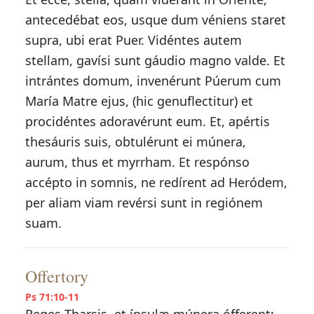
antecedébat eos, usque dum véniens staret
supra, ubi erat Puer. Vidéntes autem
stellam, gavísi sunt gáudio magno valde. Et
intrántes domum, invenérunt Púerum cum
María Matre ejus, (hic genuflectitur) et
procidéntes adoravérunt eum. Et, apértis
thesáuris suis, obtulérunt ei múnera,
aurum, thus et myrrham. Et respónso
accépto in somnis, ne redírent ad Heródem,
per aliam viam revérsi sunt in regiónem
suam.
Offertory
Ps 71:10-11