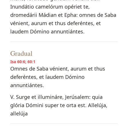
Inundátio camelórum opériet te,
dromedárii Mádian et Epha: omnes de Saba
vénient, aurum et thus deferéntes, et
laudem Dómino annuntiántes.
Gradual
Isa 60:6; 60:1
Omnes de Saba vénient, aurum et thus
deferéntes, et laudem Dómino
annuntiántes.
V. Surge et illumináre, Jerúsalem: quia
glória Dómini super te orta est. Allelúja,
allelúja