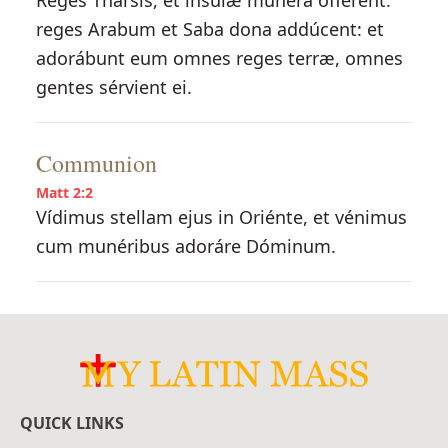
Reges Tharsis, et ínsulæ múnera ófferent:
reges Arabum et Saba dona addúcent: et
adorábunt eum omnes reges terræ, omnes
gentes sérvient ei.
Communion
Matt 2:2
Vídimus stellam ejus in Oriénte, et vénimus
cum munéribus adoráre Dóminum.
QUICK LINKS