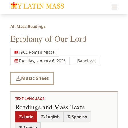
My Latin Mass - Traditional Latin Mass of South Florid
All Mass Readings
Epiphany of Our Lord
1962 Roman Missal
Tuesday, January 6, 2026
Sanctoral
Music Sheet
TEXT LANGUAGE
Readings and Mass Texts
Latin
English
Spanish
French