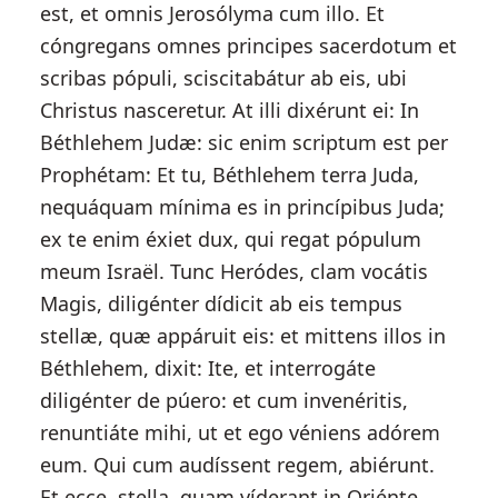
est, et omnis Jerosólyma cum illo. Et
cóngregans omnes principes sacerdotum et
scribas pópuli, sciscitabátur ab eis, ubi
Christus nasceretur. At illi dixérunt ei: In
Béthlehem Judæ: sic enim scriptum est per
Prophétam: Et tu, Béthlehem terra Juda,
nequáquam mínima es in princípibus Juda;
ex te enim éxiet dux, qui regat pópulum
meum Israël. Tunc Heródes, clam vocátis
Magis, diligénter dídicit ab eis tempus
stellæ, quæ appáruit eis: et mittens illos in
Béthlehem, dixit: Ite, et interrogáte
diligénter de púero: et cum invenéritis,
renuntiáte mihi, ut et ego véniens adórem
eum. Qui cum audíssent regem, abiérunt.
Et ecce, stella, quam víderant in Oriénte,