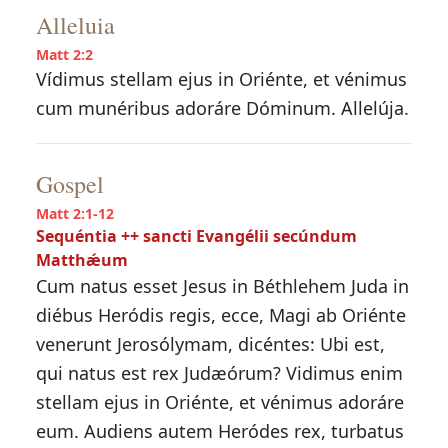
Alleluia
Matt 2:2
Vídimus stellam ejus in Oriénte, et vénimus
cum munéribus adoráre Dóminum. Allelúja.
Gospel
Matt 2:1-12
Sequéntia ++ sancti Evangélii secúndum
Matthǽum
Cum natus esset Jesus in Béthlehem Juda in
diébus Heródis regis, ecce, Magi ab Oriénte
venerunt Jerosólymam, dicéntes: Ubi est,
qui natus est rex Judæórum? Vidimus enim
stellam ejus in Oriénte, et vénimus adoráre
eum. Audiens autem Heródes rex, turbatus