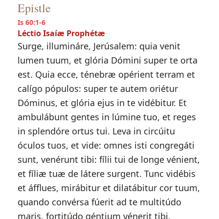
Epistle
Is 60:1-6
Léctio Isaíæ Prophétæ
Surge, illumináre, Jerúsalem: quia venit
lumen tuum, et glória Dómini super te orta
est. Quia ecce, ténebræ opérient terram et
calígo pópulos: super te autem oriétur
Dóminus, et glória ejus in te vidébitur. Et
ambulábunt gentes in lúmine tuo, et reges
in splendóre ortus tui. Leva in circúitu
óculos tuos, et vide: omnes isti congregáti
sunt, venérunt tibi: fílii tui de longe vénient,
et fíliæ tuæ de látere surgent. Tunc vidébis
et áfflues, mirábitur et dilatábitur cor tuum,
quando convérsa fúerit ad te multitúdo
maris, fortitúdo géntium vénerit tibi.