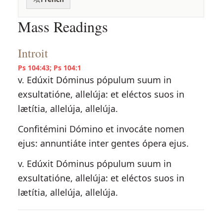
Mass Readings
Introit
Ps 104:43; Ps 104:1
v. Edúxit Dóminus pópulum suum in
exsultatióne, allelúja: et eléctos suos in
lætítia, allelúja, allelúja.
Confitémini Dómino et invocáte nomen
ejus: annuntiáte inter gentes ópera ejus.
v. Edúxit Dóminus pópulum suum in
exsultatióne, allelúja: et eléctos suos in
lætítia, allelúja, allelúja.