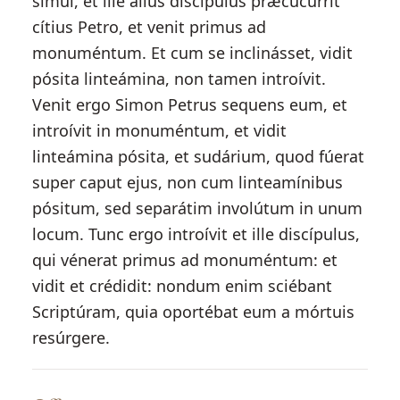
simul, et ille álius discípulus præcucúrrit
cítius Petro, et venit primus ad
monuméntum. Et cum se inclinásset, vidit
pósita linteámina, non tamen introívit.
Venit ergo Simon Petrus sequens eum, et
introívit in monuméntum, et vidit
linteámina pósita, et sudárium, quod fúerat
super caput ejus, non cum linteamínibus
pósitum, sed separátim involútum in unum
locum. Tunc ergo introívit et ille discípulus,
qui vénerat primus ad monuméntum: et
vidit et crédidit: nondum enim sciébant
Scriptúram, quia oportébat eum a mórtuis
resúrgere.