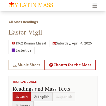
My Latin Mass - Traditional Latin Mass of South Florid
All Mass Readings
Easter Vigil
1962 Roman Missal
Saturday, April 4, 2026
Eastertide
Music Sheet
Chants for the Mass
TEXT LANGUAGE
Readings and Mass Texts
Latin
English
Spanish
French