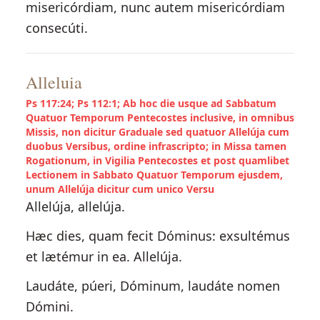
misericórdiam, nunc autem misericórdiam
consecúti.
Alleluia
Ps 117:24; Ps 112:1; Ab hoc die usque ad Sabbatum
Quatuor Temporum Pentecostes inclusive, in omnibus
Missis, non dicitur Graduale sed quatuor Allelúja cum
duobus Versibus, ordine infrascripto; in Missa tamen
Rogationum, in Vigilia Pentecostes et post quamlibet
Lectionem in Sabbato Quatuor Temporum ejusdem,
unum Allelúja dicitur cum unico Versu
Allelúja, allelúja.
Hæc dies, quam fecit Dóminus: exsultémus
et lætémur in ea. Allelúja.
Laudáte, púeri, Dóminum, laudáte nomen
Dómini.