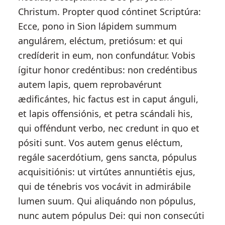
Christum. Propter quod cóntinet Scriptúra:
Ecce, pono in Sion lápidem summum
angulárem, eléctum, pretiósum: et qui
credíderit in eum, non confundátur. Vobis
ígitur honor credéntibus: non credéntibus
autem lapis, quem reprobavérunt
ædificántes, hic factus est in caput ánguli,
et lapis offensiónis, et petra scándali his,
qui offéndunt verbo, nec credunt in quo et
pósiti sunt. Vos autem genus eléctum,
regále sacerdótium, gens sancta, pópulus
acquisitiónis: ut virtútes annuntiétis ejus,
qui de ténebris vos vocávit in admirábile
lumen suum. Qui aliquándo non pópulus,
nunc autem pópulus Dei: qui non consecúti