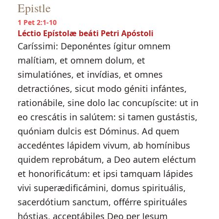
Epistle
1 Pet 2:1-10
Léctio Epístolæ beáti Petri Apóstoli
Caríssimi: Deponéntes ígitur omnem
malítiam, et omnem dolum, et
simulatiónes, et invídias, et omnes
detractiónes, sicut modo géniti infántes,
rationábile, sine dolo lac concupíscite: ut in
eo crescátis in salútem: si tamen gustástis,
quóniam dulcis est Dóminus. Ad quem
accedéntes lápidem vivum, ab homínibus
quidem reprobátum, a Deo autem eléctum
et honorificátum: et ipsi tamquam lápides
vivi superædificámini, domus spirituális,
sacerdótium sanctum, offérre spirituáles
hóstias, acceptábiles Deo per Jesum