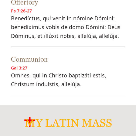
Offertory
Ps 7:26-27
Benedíctus, qui venit in nómine Dómini:
benedíximus vobis de domo Dómini: Deus
Dóminus, et illúxit nobis, allelúja, allelúja.
Communion
Gal 3:27
Omnes, qui in Christo baptizáti estis,
Christum induístis, allelúja.