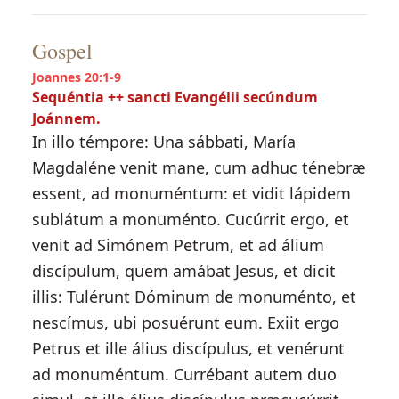
Gospel
Joannes 20:1-9
Sequéntia ++ sancti Evangélii secúndum
Joánnem.
In illo témpore: Una sábbati, María
Magdaléne venit mane, cum adhuc ténebræ
essent, ad monuméntum: et vidit lápidem
sublátum a monuménto. Cucúrrit ergo, et
venit ad Simónem Petrum, et ad álium
discípulum, quem amábat Jesus, et dicit
illis: Tulérunt Dóminum de monuménto, et
nescímus, ubi posuérunt eum. Exiit ergo
Petrus et ille álius discípulus, et venérunt
ad monuméntum. Currébant autem duo