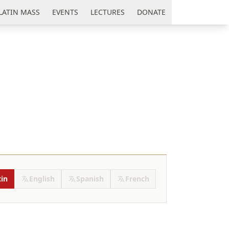
LATIN MASS
EVENTS
LECTURES
DONATE
tin
English
Spanish
French