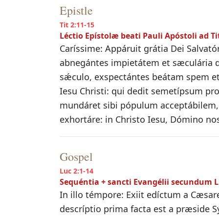
Epistle
Tit 2:11-15
Léctio Epístolæ beati Pauli Apóstoli ad T
Caríssime: Appáruit grátia Dei Salvató
abnegántes impietátem et sæculária de
sǽculo, exspectántes beátam spem et 
Iesu Christi: qui dedit semetípsum pro
mundáret sibi pópulum acceptábilem
exhortáre: in Christo Iesu, Dómino nos
Gospel
Luc 2:1-14
Sequéntia + sancti Evangélii secundum
In illo témpore: Exiit edíctum a Cæsa
descríptio prima facta est a præside S