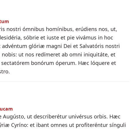
itum
ris nostri ómnibus homínibus, erúdiens nos, ut,
sidéria, sóbrie et iuste et pie vivámus in hoc
advéntum glóriæ magni Dei et Salvatóris nostri
 nobis: ut nos redímeret ab omni iniquitáte, et
, sectatórem bonórum óperum. Hæc lóquere et
tro.
 Lucam
re Augústo, ut describerétur univérsus orbis. Hæc
ýriæ Cyríno: et ibant omnes ut profiteréntur sínguli