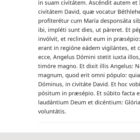
in suam civitátem. Ascéndit autem et 
civitátem David, quæ vocatur Béthleh
profiterétur cum María desponsáta si
ibi, impléti sunt dies, ut páreret. Et
invólvit, et reclinávit eum in præsépio:
erant in regióne eádem vigilántes, et 
ecce, Angelus Dómini stetit iuxta illos,
timóre magno. Et dixit illis Angelus: 
magnum, quod erit omni pópulo: quia n
Dóminus, in civitáte David. Et hoc vob
pósitum in præsépio. Et súbito facta 
laudántium Deum et dicéntium: Glória 
voluntátis.