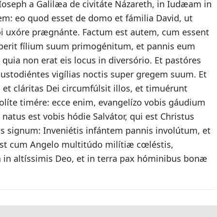
Ioseph a Galilæa de civitáte Názareth, in Iudæam in
em: eo quod esset de domo et fámilia David, ut
bi uxóre prægnánte. Factum est autem, cum essent
 péperit fílium suum primogénitum, et pannis eum
 quia non erat eis locus in diversório. Et pastóres
custodiéntes vigílias noctis super gregem suum. Et
 et cláritas Dei circumfúlsit illos, et timuérunt
Nolíte timére: ecce enim, evangelízo vobis gáudium
atus est vobis hódie Salvátor, qui est Christus
is signum: Inveniétis infántem pannis involútum, et
est cum Angelo multitúdo milítiæ cœléstis,
in altíssimis Deo, et in terra pax hóminibus bonæ