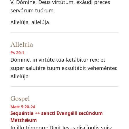
V. Dómine, Deus virtútum, exáudi preces
servórum tuórum.
Allelúja, allelúja.
Alleluia
Ps 20:1
Dómine, in virtúte tua lætábitur rex: et
super salutáre tuum exsultábit veheménter.
Allelúja.
Gospel
Matt 5:20-24
Sequéntia ++ sancti Evangélii secúndum
Matthǽum
In illo témpore: Dixit Jesus discípulis suis: