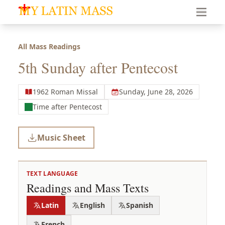
My Latin Mass - Traditional Latin Mass of South Florid
All Mass Readings
5th Sunday after Pentecost
1962 Roman Missal
Sunday, June 28, 2026
Time after Pentecost
Music Sheet
TEXT LANGUAGE
Readings and Mass Texts
Latin
English
Spanish
French