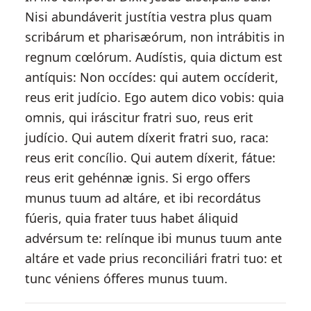
Nisi abundáverit justítia vestra plus quam
scribárum et pharisæórum, non intrábitis in
regnum cœlórum. Audístis, quia dictum est
antíquis: Non occídes: qui autem occíderit,
reus erit judício. Ego autem dico vobis: quia
omnis, qui iráscitur fratri suo, reus erit
judício. Qui autem díxerit fratri suo, raca:
reus erit concílio. Qui autem díxerit, fátue:
reus erit gehénnæ ignis. Si ergo offers
munus tuum ad altáre, et ibi recordátus
fúeris, quia frater tuus habet áliquid
advérsum te: relínque ibi munus tuum ante
altáre et vade prius reconciliári fratri tuo: et
tunc véniens ófferes munus tuum.