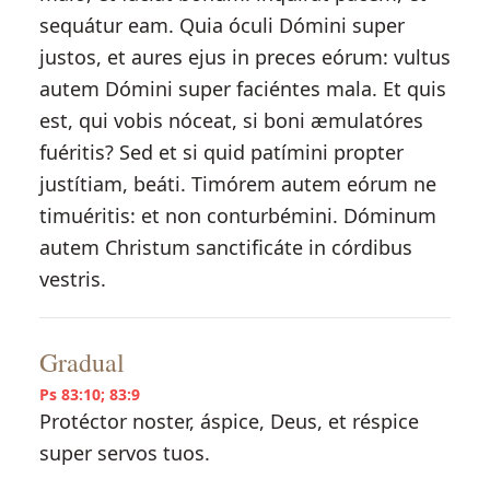
sequátur eam. Quia óculi Dómini super
justos, et aures ejus in preces eórum: vultus
autem Dómini super faciéntes mala. Et quis
est, qui vobis nóceat, si boni æmulatóres
fuéritis? Sed et si quid patímini propter
justítiam, beáti. Timórem autem eórum ne
timuéritis: et non conturbémini. Dóminum
autem Christum sanctificáte in córdibus
vestris.
Gradual
Ps 83:10; 83:9
Protéctor noster, áspice, Deus, et réspice
super servos tuos.