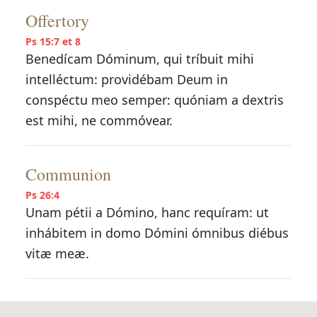
Offertory
Ps 15:7 et 8
Benedícam Dóminum, qui tríbuit mihi
intelléctum: providébam Deum in
conspéctu meo semper: quóniam a dextris
est mihi, ne commóvear.
Communion
Ps 26:4
Unam pétii a Dómino, hanc requíram: ut
inhábitem in domo Dómini ómnibus diébus
vitæ meæ.