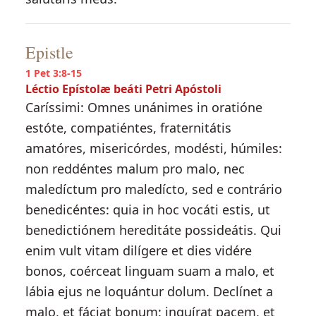
Epistle
1 Pet 3:8-15
Léctio Epístolæ beáti Petri Apóstoli
Caríssimi: Omnes unánimes in oratióne
estóte, compatiéntes, fraternitátis
amatóres, misericórdes, modésti, húmiles:
non reddéntes malum pro malo, nec
maledíctum pro maledícto, sed e contrário
benedicéntes: quia in hoc vocáti estis, ut
benedictiónem hereditáte possideátis. Qui
enim vult vitam dilígere et dies vidére
bonos, coérceat linguam suam a malo, et
lábia ejus ne loquántur dolum. Declínet a
malo, et fáciat bonum: inquírat pacem, et