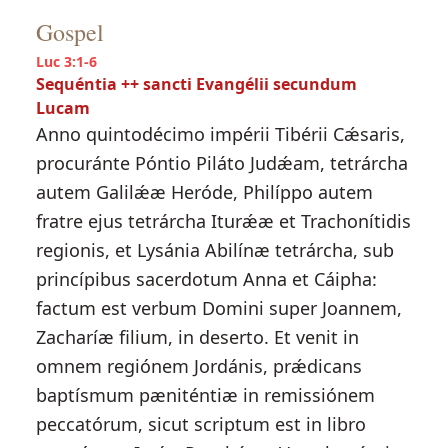
Gospel
Luc 3:1-6
Sequéntia ++ sancti Evangélii secundum
Lucam
Anno quintodécimo impérii Tibérii Cǽsaris,
procuránte Póntio Piláto Judǽam, tetrárcha
autem Galilǽæ Heróde, Philíppo autem
fratre ejus tetrárcha Iturǽæ et Trachonítidis
regionis, et Lysánia Abilínæ tetrárcha, sub
princípibus sacerdotum Anna et Cáipha:
factum est verbum Domini super Joannem,
Zacharíæ filium, in deserto. Et venit in
omnem regiónem Jordánis, prǽdicans
baptísmum pæniténtiæ in remissiónem
peccatórum, sicut scriptum est in libro