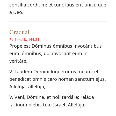
consília córdium: et tunc laus erit unicúique
a Deo.
Gradual
Ps 144:18; 144:21
Prope est Dóminus ómnibus invocántibus
eum: ómnibus, qui ínvocant eum in
veritáte.
V. Laudem Dómini loquétur os meum: et
benedícat omnis caro nomen sanctum ejus.
Allelúja, allelúja,
V. Veni, Dómine, et noli tardáre: reláxa
facínora plebis tuæ Israël. Allelúja.