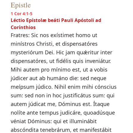
Epistle
1 Cor 4:1-5
Léctio Epístolæ beáti Pauli Apóstoli ad
Corínthios
Fratres: Sic nos exístimet homo ut
minístros Christi, et dispensatóres
mysteriórum Dei. Hic jam quǽritur inter
dispensatóres, ut fidélis quis inveniátur.
Mihi autem pro mínimo est, ut a vobis
júdicer aut ab humáno die: sed neque
meípsum júdico. Nihil enim mihi cónscius
sum: sed non in hoc justificátus sum: qui
autem júdicat me, Dóminus est. Ítaque
nolíte ante tempus judicáre, quoadúsque
véniat Dóminus: qui et illuminábit
abscóndita tenebrárum, et manifestábit