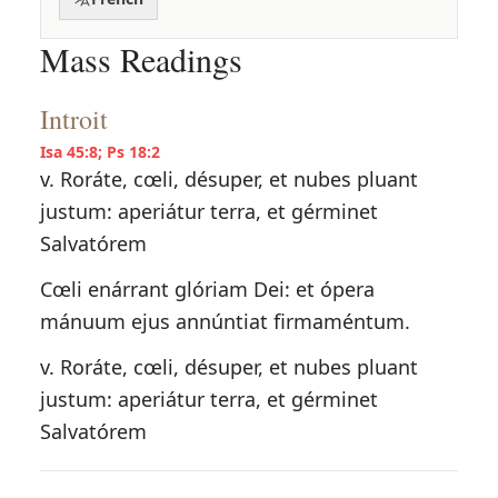
Mass Readings
Introit
Isa 45:8; Ps 18:2
v. Roráte, cœli, désuper, et nubes pluant
justum: aperiátur terra, et gérminet
Salvatórem
Cœli enárrant glóriam Dei: et ópera
mánuum ejus annúntiat firmaméntum.
v. Roráte, cœli, désuper, et nubes pluant
justum: aperiátur terra, et gérminet
Salvatórem