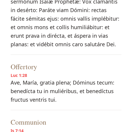
sermónum Isaíæ Prophétæ: Vox clamántis
in desérto: Paráte viam Dómini: rectas
fácite sémitas ejus: omnis vallis implébitur:
et omnis mons et collis humiliábitur: et
erunt prava in dirécta, et áspera in vias
planas: et vidébit omnis caro salutáre Dei.
Offertory
Luc 1:28
Ave, María, gratia plena; Dóminus tecum:
benedícta tu in muliéribus, et benedíctus
fructus ventris tui.
Communion
Is 7:14