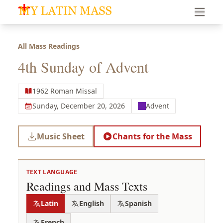
My Latin Mass - Traditional Latin Mass of South Florid
All Mass Readings
4th Sunday of Advent
1962 Roman Missal
Sunday, December 20, 2026
Advent
Music Sheet
Chants for the Mass
TEXT LANGUAGE
Readings and Mass Texts
Latin
English
Spanish
French