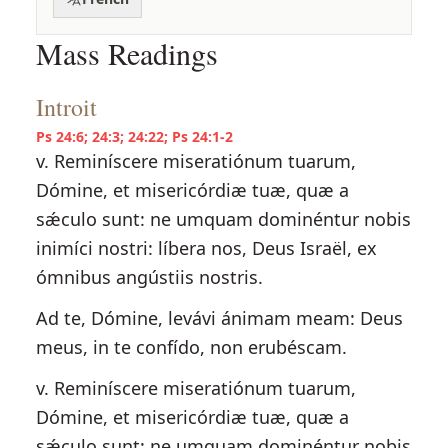
Mass Readings
Introit
Ps 24:6; 24:3; 24:22; Ps 24:1-2
v. Reminíscere miseratiónum tuarum,
Dómine, et misericórdiæ tuæ, quæ a
sǽculo sunt: ne umquam dominéntur nobis
inimíci nostri: líbera nos, Deus Israël, ex
ómnibus angústiis nostris.
Ad te, Dómine, levávi ánimam meam: Deus
meus, in te confído, non erubéscam.
v. Reminíscere miseratiónum tuarum,
Dómine, et misericórdiæ tuæ, quæ a
sǽculo sunt: ne umquam dominéntur nobis