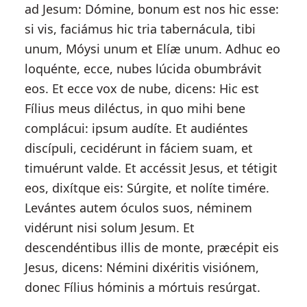
ad Jesum: Dómine, bonum est nos hic esse:
si vis, faciámus hic tria tabernácula, tibi
unum, Móysi unum et Elíæ unum. Adhuc eo
loquénte, ecce, nubes lúcida obumbrávit
eos. Et ecce vox de nube, dicens: Hic est
Fílius meus diléctus, in quo mihi bene
complácui: ipsum audíte. Et audiéntes
discípuli, cecidérunt in fáciem suam, et
timuérunt valde. Et accéssit Jesus, et tétigit
eos, dixítque eis: Súrgite, et nolíte timére.
Levántes autem óculos suos, néminem
vidérunt nisi solum Jesum. Et
descendéntibus illis de monte, præcépit eis
Jesus, dicens: Némini dixéritis visiónem,
donec Fílius hóminis a mórtuis resúrgat.