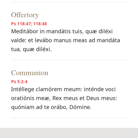
Offertory
Ps 118:47; 118:48
Meditábor in mandátis tuis, quæ diléxi
valde: et levábo manus meas ad mandáta
tua, quæ diléxi.
Communion
Ps 5:2-4
Intéllege clamórem meum: inténde voci
oratiónis meæ, Rex meus et Deus meus:
quóniam ad te orábo, Dómine.