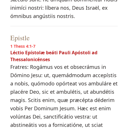
inimíci nostri: líbera nos, Deus Israël, ex
ómnibus angústiis nostris.
Epistle
1 Thess 4:1-7
Léctio Epístolæ beáti Pauli Apóstoli ad
Thessalonicénses
Fratres: Rogámus vos et obsecrámus in
Dómino Jesu: ut, quemádmodum accepístis
a nobis, quómodo opórteat vos ambuláre et
placére Deo, sic et ambulétis, ut abundétis
magis. Scitis enim, quæ præcépta déderim
vobis Per Dominum Jesum. Hæc est enim
volúntas Dei, sanctificátio vestra: ut
abstineátis vos a fornicatióne, ut sciat