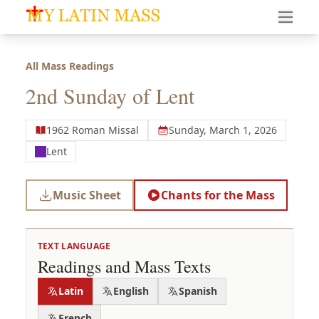
My Latin Mass - Traditional Latin Mass of South Florid
All Mass Readings
2nd Sunday of Lent
1962 Roman Missal
Sunday, March 1, 2026
Lent
Music Sheet
Chants for the Mass
TEXT LANGUAGE
Readings and Mass Texts
Latin
English
Spanish
French