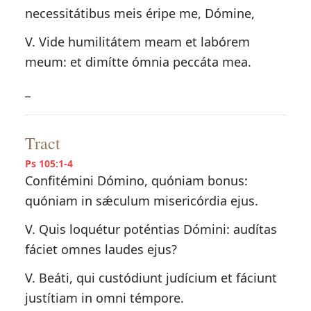
necessitátibus meis éripe me, Dómine,
V. Vide humilitátem meam et labórem
meum: et dimítte ómnia peccáta mea.
_
Tract
Ps 105:1-4
Confitémini Dómino, quóniam bonus:
quóniam in sǽculum misericórdia ejus.
V. Quis loquétur poténtias Dómini: audítas
fáciet omnes laudes ejus?
V. Beáti, qui custódiunt judícium et fáciunt
justítiam in omni témpore.