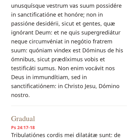
unusquísque vestrum vas suum possidére
in sanctificatióne et honóre; non in
passióne desidérii, sicut et gentes, quæ
ignórant Deum: et ne quis supergrediátur
neque circumvéniat in negótio fratrem
suum: quóniam vindex est Dóminus de his
ómnibus, sicut prædíximus vobis et
testificáti sumus. Non enim vocávit nos
Deus in immundítiam, sed in
sanctificatiónem: in Christo Jesu, Dómino
nostro.
Gradual
Ps 24:17-18
Tribulatiónes cordis mei dilatátæ sunt: de