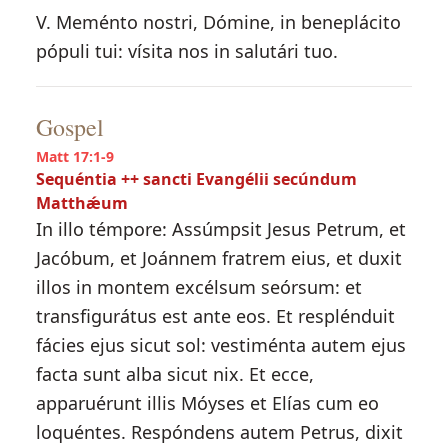
V. Meménto nostri, Dómine, in beneplácito
pópuli tui: vísita nos in salutári tuo.
Gospel
Matt 17:1-9
Sequéntia ++ sancti Evangélii secúndum
Matthǽum
In illo témpore: Assúmpsit Jesus Petrum, et
Jacóbum, et Joánnem fratrem eius, et duxit
illos in montem excélsum seórsum: et
transfigurátus est ante eos. Et resplénduit
fácies ejus sicut sol: vestiménta autem ejus
facta sunt alba sicut nix. Et ecce,
apparuérunt illis Móyses et Elías cum eo
loquéntes. Respóndens autem Petrus, dixit