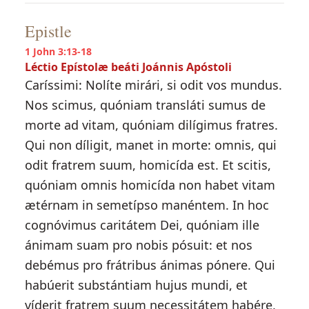
Epistle
1 John 3:13-18
Léctio Epístolæ beáti Joánnis Apóstoli
Caríssimi: Nolíte mirári, si odit vos mundus.
Nos scimus, quóniam transláti sumus de
morte ad vitam, quóniam dilígimus fratres.
Qui non díligit, manet in morte: omnis, qui
odit fratrem suum, homicída est. Et scitis,
quóniam omnis homicída non habet vitam
ætérnam in semetípso manéntem. In hoc
cognóvimus caritátem Dei, quóniam ille
ánimam suam pro nobis pósuit: et nos
debémus pro frátribus ánimas pónere. Qui
habúerit substántiam hujus mundi, et
víderit fratrem suum necessitátem habére,