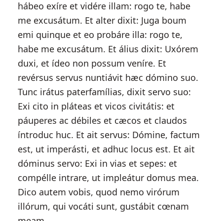
hábeo exíre et vidére illam: rogo te, habe
me excusátum. Et alter dixit: Juga boum
emi quinque et eo probáre illa: rogo te,
habe me excusátum. Et álius dixit: Uxórem
duxi, et ídeo non possum veníre. Et
revérsus servus nuntiávit hæc dómino suo.
Tunc irátus paterfamílias, dixit servo suo:
Exi cito in pláteas et vicos civitátis: et
páuperes ac débiles et cæcos et claudos
íntroduc huc. Et ait servus: Dómine, factum
est, ut imperásti, et adhuc locus est. Et ait
dóminus servo: Exi in vias et sepes: et
compélle intrare, ut impleátur domus mea.
Dico autem vobis, quod nemo virórum
illórum, qui vocáti sunt, gustábit cœnam
meam.