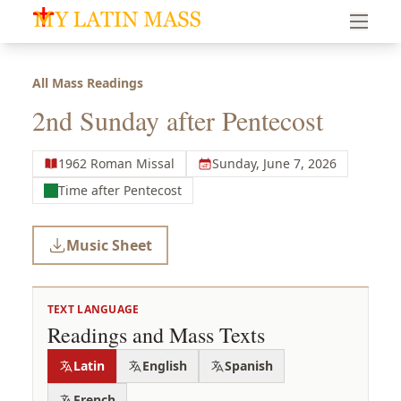
My Latin Mass - Traditional Latin Mass of South Florid
All Mass Readings
2nd Sunday after Pentecost
1962 Roman Missal
Sunday, June 7, 2026
Time after Pentecost
Music Sheet
TEXT LANGUAGE
Readings and Mass Texts
Latin
English
Spanish
French