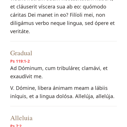
et cláuserit víscera sua ab eo: quómodo
cáritas Dei manet in eo? Filíoli mei, non
diligámus verbo neque lingua, sed ópere et
veritáte.
Gradual
Ps 119:1-2
Ad Dóminum, cum tribulárer, clamávi, et
exaudívit me.
V. Dómine, libera ánimam meam a lábiis
iníquis, et a lingua dolósa. Allelúja, allelúja.
Alleluia
Ps 7:2