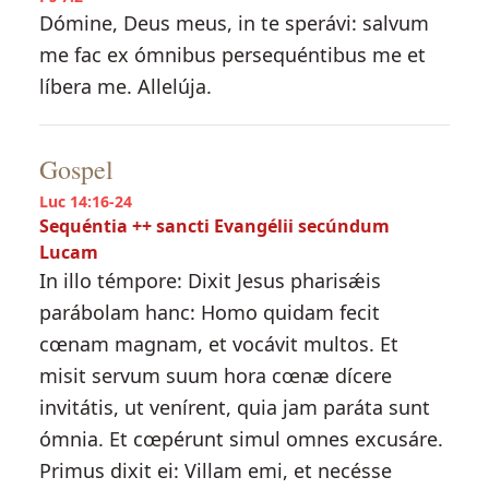
Dómine, Deus meus, in te sperávi: salvum
me fac ex ómnibus persequéntibus me et
líbera me. Allelúja.
Gospel
Luc 14:16-24
Sequéntia ++ sancti Evangélii secúndum
Lucam
In illo témpore: Dixit Jesus pharisǽis
parábolam hanc: Homo quidam fecit
cœnam magnam, et vocávit multos. Et
misit servum suum hora cœnæ dícere
invitátis, ut venírent, quia jam paráta sunt
ómnia. Et cœpérunt simul omnes excusáre.
Primus dixit ei: Villam emi, et necésse