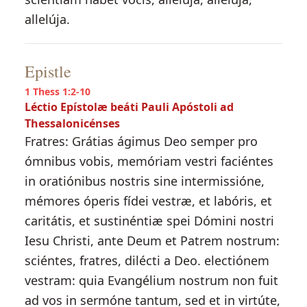
allelúja.
Epistle
1 Thess 1:2-10
Léctio Epístolæ beáti Pauli Apóstoli ad
Thessalonicénses
Fratres: Grátias ágimus Deo semper pro
ómnibus vobis, memóriam vestri faciéntes
in oratiónibus nostris sine intermissióne,
mémores óperis fídei vestræ, et labóris, et
caritátis, et sustinéntiæ spei Dómini nostri
Iesu Christi, ante Deum et Patrem nostrum:
sciéntes, fratres, dilécti a Deo. electiónem
vestram: quia Evangélium nostrum non fuit
ad vos in sermóne tantum, sed et in virtúte,