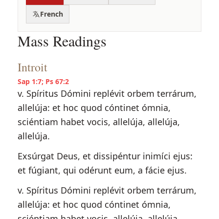
French
Mass Readings
Introit
Sap 1:7; Ps 67:2
v. Spíritus Dómini replévit orbem terrárum,
allelúja: et hoc quod cóntinet ómnia,
sciéntiam habet vocis, allelúja, allelúja,
allelúja.
Exsúrgat Deus, et dissipéntur inimíci ejus:
et fúgiant, qui odérunt eum, a fácie ejus.
v. Spíritus Dómini replévit orbem terrárum,
allelúja: et hoc quod cóntinet ómnia,
sciéntiam habet vocis, allelúja, allelúja,