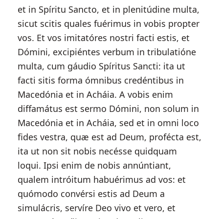
et in Spíritu Sancto, et in plenitúdine multa,
sicut scitis quales fuérimus in vobis propter
vos. Et vos imitatóres nostri facti estis, et
Dómini, excipiéntes verbum in tribulatióne
multa, cum gáudio Spíritus Sancti: ita ut
facti sitis forma ómnibus credéntibus in
Macedónia et in Acháia. A vobis enim
diffamátus est sermo Dómini, non solum in
Macedónia et in Acháia, sed et in omni loco
fides vestra, quæ est ad Deum, profécta est,
ita ut non sit nobis necésse quidquam
loqui. Ipsi enim de nobis annúntiant,
qualem intróitum habuérimus ad vos: et
quómodo convérsi estis ad Deum a
simulácris, servíre Deo vivo et vero, et