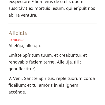
exspectáre Fílium eius de cœlis quem
suscitávit ex mórtuis Iesum, qui erípuit nos
ab ira ventúra.
Alleluia
Ps 103:30
Allelúja, allelúja.
Emítte Spíritum tuum, et creabúntur, et
renovábis fáciem terræ. Allelúja. (Hic
genuflectitur)
V. Veni, Sancte Spíritus, reple tuórum corda
fidélium: et tui amóris in eis ignem
accénde.