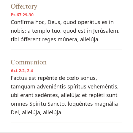
Offertory
Ps 67:29-30
Confírma hoc, Deus, quod operátus es in
nobis: a templo tuo, quod est in Jerúsalem,
tibi ófferent reges múnera, allelúja.
Communion
Act 2:2; 2:4
Factus est repénte de cœlo sonus,
tamquam adveniéntis spíritus veheméntis,
ubi erant sedéntes, allelúja: et repléti sunt
omnes Spíritu Sancto, loquéntes magnália
Dei, allelúja, allelúja.