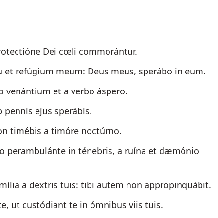
 protectióne Dei cœli commorántur.
tu et refúgium meum: Deus meus, sperábo in eum.
o venántium et a verbo áspero.
b pennis ejus sperábis.
non timébis a timóre noctúrno.
tio perambulánte in ténebris, a ruína et dæmónio
mília a dextris tuis: tibi autem non appropinquábit.
, ut custódiant te in ómnibus viis tuis.