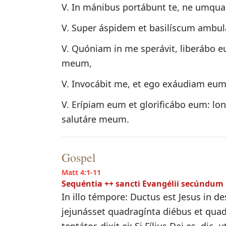
V. In mánibus portábunt te, ne umqu
V. Super áspidem et basilíscum ambul
V. Quóniam in me sperávit, liberábo
meum,
V. Invocábit me, et ego exáudiam eum:
V. Erípiam eum et glorificábo eum: lo
salutáre meum.
Gospel
Matt 4:1-11
Sequéntia ++ sancti Evangélii secúnd
In illo témpore: Ductus est Jesus in de
jejunásset quadragínta diébus et quad