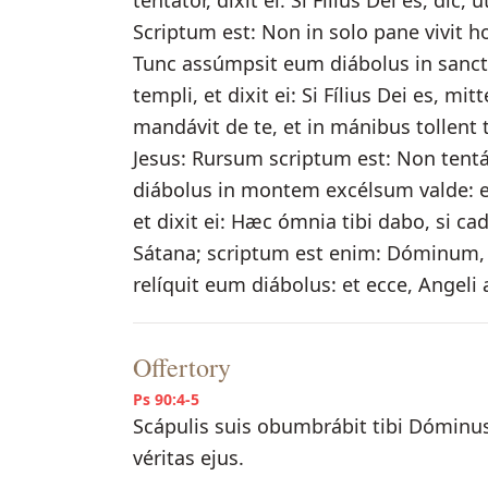
tentátor, dixit ei: Si Fílius Dei es, dic,
Scriptum est: Non in solo pane vivit 
Tunc assúmpsit eum diábolus in sanct
templi, et dixit ei: Si Fílius Dei es, 
mandávit de te, et in mánibus tollent 
Jesus: Rursum scriptum est: Non te
diábolus in montem excélsum valde: e
et dixit ei: Hæc ómnia tibi dabo, si ca
Sátana; scriptum est enim: Dóminum, D
relíquit eum diábolus: et ecce, Angeli 
Offertory
Ps 90:4-5
Scápulis suis obumbrábit tibi Dóminus
véritas ejus.