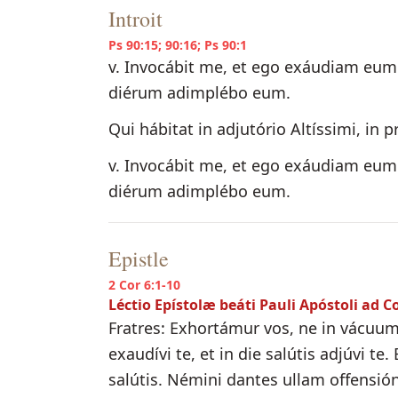
Introit
Ps 90:15; 90:16; Ps 90:1
v. Invocábit me, et ego exáudiam eum:
diérum adimplébo eum.
Qui hábitat in adjutório Altíssimi, in
v. Invocábit me, et ego exáudiam eum:
diérum adimplébo eum.
Epistle
2 Cor 6:1-10
Léctio Epístolæ beáti Pauli Apóstoli ad C
Fratres: Exhortámur vos, ne in vácuum
exaudívi te, et in die salútis adjúvi t
salútis. Némini dantes ullam offensi