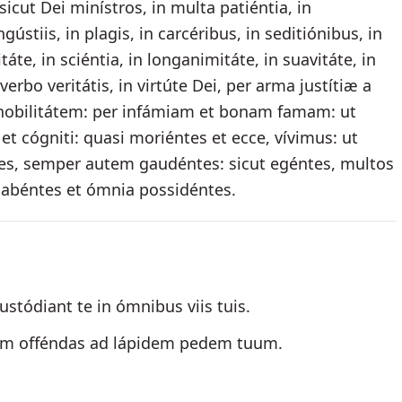
ut Dei minístros, in multa patiéntia, in
gústiis, in plagis, in carcéribus, in seditiónibus, in
stitáte, in sciéntia, in longanimitáte, in suavitáte, in
 verbo veritátis, in virtúte Dei, per arma justítiæ a
 ignobilitátem: per infámiam et bonam famam: ut
 et cógniti: quasi moriéntes et ecce, vívimus: ut
istes, semper autem gaudéntes: sicut egéntes, multos
habéntes et ómnia possidéntes.
ustódiant te in ómnibus viis tuis.
am offéndas ad lápidem pedem tuum.