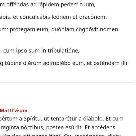
am offéndas ad lápidem pedem tuum,
ábis, et conculcábis leónem et dracónem.
 eum: prótegam eum, quóniam cognóvit nomen
 cum ipso sum in tribulatióne,
ngitúdine diérum adimplébo eum, et osténdam illi
um Matthǽum
sértum a Spíritu, ut tentarétur a diábolo. Et cum
ragínta nóctibus, postea esúriit. Et accédens