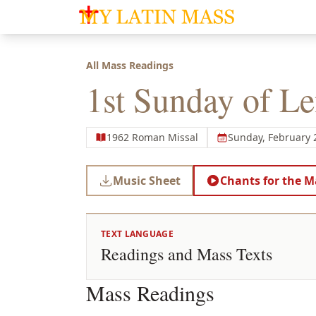
My Latin Mass - Traditional Latin Mass of So
All Mass Readings
1st Sunday of Le
1962 Roman Missal
Sunday, February 
Music Sheet
Chants for the M
TEXT LANGUAGE
Readings and Mass Texts
Mass Readings