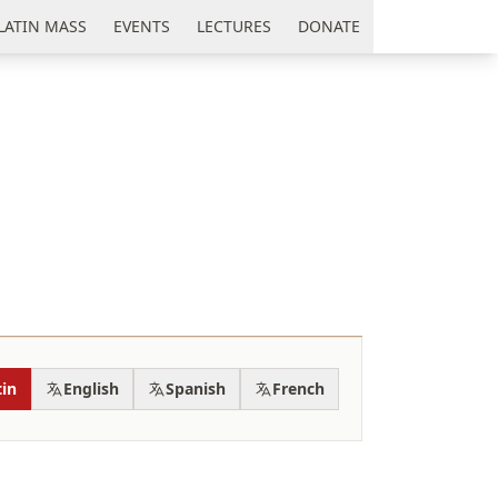
LATIN MASS
EVENTS
LECTURES
DONATE
tin
English
Spanish
French