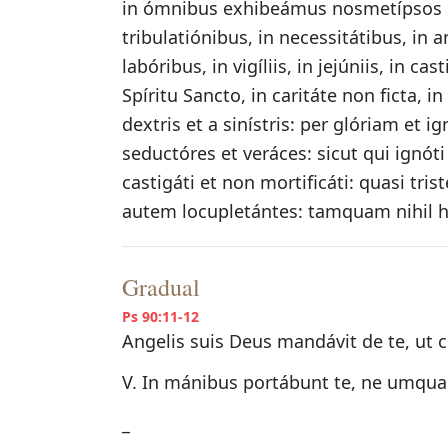
in ómnibus exhibeámus nosmetípsos sic
tribulatiónibus, in necessitátibus, in an
labóribus, in vigíliis, in jejúniis, in ca
Spíritu Sancto, in caritáte non ficta, in
dextris et a sinístris: per glóriam et
seductóres et veráces: sicut qui ignóti
castigáti et non mortificáti: quasi tr
autem locupletántes: tamquam nihil 
Gradual
Ps 90:11-12
Angelis suis Deus mandávit de te, ut c
V. In mánibus portábunt te, ne umqu
_