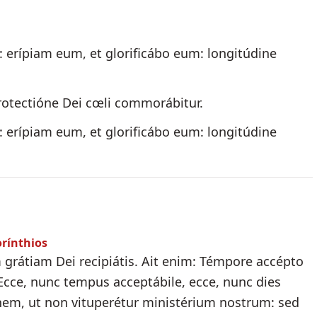
 erípiam eum, et glorificábo eum: longitúdine
 protectióne Dei cœli commorábitur.
 erípiam eum, et glorificábo eum: longitúdine
orínthios
 grátiam Dei recipiátis. Ait enim: Témpore accépto
e. Ecce, nunc tempus acceptábile, ecce, nunc dies
ónem, ut non vituperétur ministérium nostrum: sed