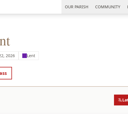
uth Florida
OUR PARISH
COMMUNITY
nt
22, 2026
Lent
ass
La