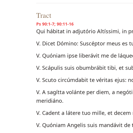
Tract
Ps 90:1-7; 90:11-16
Qui hábitat in adjutório Altíssimi, in
V. Dicet Dómino: Suscéptor meus es 
V. Quóniam ipse liberávit me de láque
V. Scápulis suis obumbrábit tibi, et su
V. Scuto circúmdabit te véritas ejus: 
V. A sagítta volánte per diem, a negó
meridiáno.
V. Cadent a látere tuo mille, et decem 
V. Quóniam Angelis suis mandávit de te