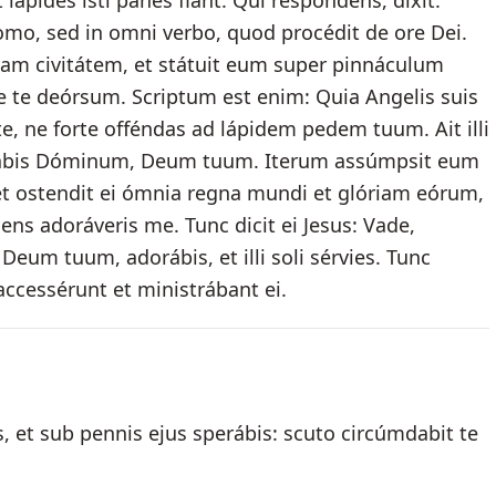
 ut lápides isti panes fiant. Qui respóndens, dixit:
homo, sed in omni verbo, quod procédit de ore Dei.
am civitátem, et státuit eum super pinnáculum
mitte te deórsum. Scriptum est enim: Quia Angelis suis
te, ne forte offéndas ad lápidem pedem tuum. Ait illi
ntábis Dóminum, Deum tuum. Iterum assúmpsit eum
t ostendit ei ómnia regna mundi et glóriam eórum,
dens adoráveris me. Tunc dicit ei Jesus: Vade,
eum tuum, adorábis, et illi soli sérvies. Tunc
accessérunt et ministrábant ei.
, et sub pennis ejus sperábis: scuto circúmdabit te