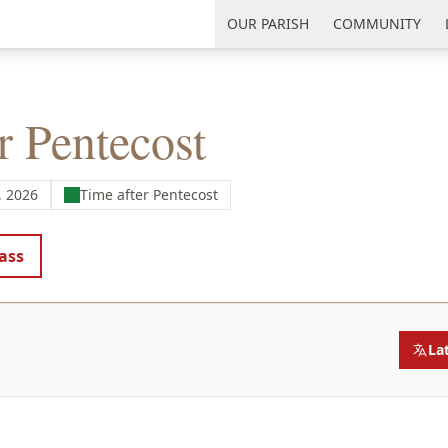
uth Florida
OUR PARISH
COMMUNITY
r Pentecost
, 2026
Time after Pentecost
ass
La