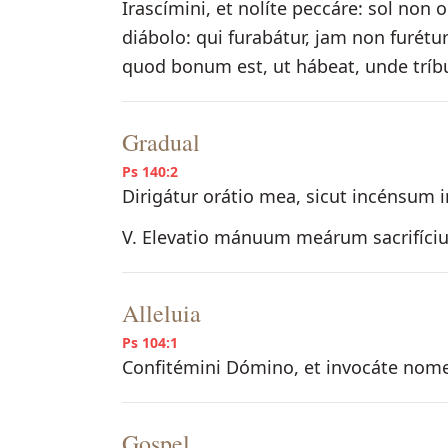
Irascímini, et nolíte peccáre: sol non
diábolo: qui furabátur, jam non furét
quod bonum est, ut hábeat, unde tríbu
Gradual
Ps 140:2
Dirigátur orátio mea, sicut incénsum 
V. Elevatio mánuum meárum sacrifícium
Alleluia
Ps 104:1
Confitémini Dómino, et invocáte nomen
Gospel