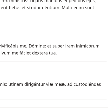
 rex minístris: Ligátis mánibus et pédibus ejus,
 erit fletus et stridor déntium. Multi enim sunt
 vivificábis me, Dómine: et super iram inimicórum
vum me fáciet déxtera tua.
mis: útinam dirigántur viæ meæ, ad custodiéndas