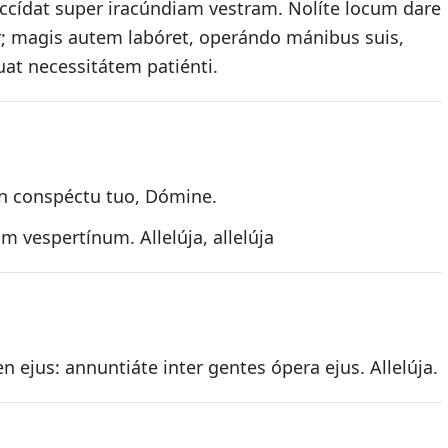
 occídat super iracúndiam vestram. Nolíte locum dare
ur; magis autem labóret, operándo mánibus suis,
at necessitátem patiénti.
in conspéctu tuo, Dómine.
 vespertínum. Allelúja, allelúja
 ejus: annuntiáte inter gentes ópera ejus. Allelúja.