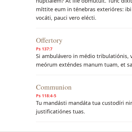
nuptiálem? At ille obmútuit. Tunc dixit
míttite eum in ténebras exterióres: ibi
vocáti, pauci vero elécti.
Offertory
Ps 137:7
Si ambulávero in médio tribulatiónis,
meórum exténdes manum tuam, et sal
Communion
Ps 118:4-5
Tu mandásti mandáta tua custodíri ni
justificatiónes tuas.