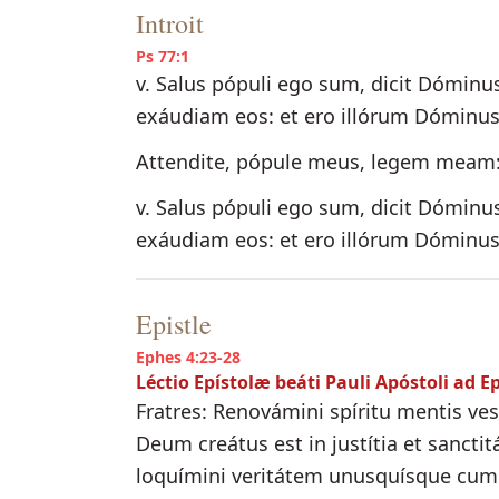
Introit
Ps 77:1
v. Salus pópuli ego sum, dicit Dóminu
exáudiam eos: et ero illórum Dóminu
Attendite, pópule meus, legem meam: 
v. Salus pópuli ego sum, dicit Dóminu
exáudiam eos: et ero illórum Dóminu
Epistle
Ephes 4:23-28
Léctio Epístolæ beáti Pauli Apóstoli ad E
Fratres: Renovámini spíritu mentis v
Deum creátus est in justítia et sanct
loquímini veritátem unusquísque cu