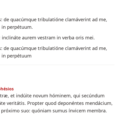
s: de quacúmque tribulatióne clamáverint ad me,
s in perpétuum.
inclináte aurem vestram in verba oris mei.
s: de quacúmque tribulatióne clamáverint ad me,
s in perpétuum
phésios
estræ, et indúite novum hóminem, qui secúndum
itáte veritátis. Propter quod deponéntes mendácium,
m próximo suo: quóniam sumus ínvicem membra.