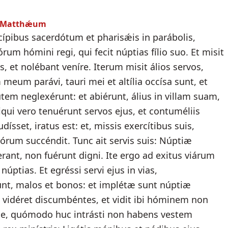
um Matthǽum
cípibus sacerdótum et pharisǽis in parábolis,
um hómini regi, qui fecit núptias fílio suo. Et misit
, et nolébant veníre. Iterum misit álios servos,
m meum parávi, tauri mei et altília occísa sunt, et
utem neglexérunt: et abiérunt, álius in villam suam,
qui vero tenuérunt servos ejus, et contuméliis
sset, iratus est: et, missis exercítibus suis,
llórum succéndit. Tunc ait servis suis: Núptiæ
erant, non fuérunt digni. Ite ergo ad exitus viárum
úptias. Et egréssi servi ejus in vias,
nt, malos et bonos: et implétæ sunt núptiæ
 vidéret discumbéntes, et vidit ibi hóminem non
Amíce, quómodo huc intrásti non habens vestem