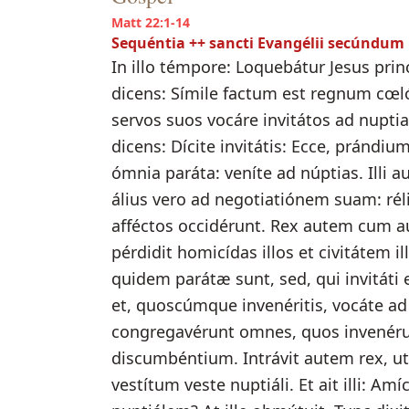
Matt 22:1-14
Sequéntia ++ sancti Evangélii secúnd
In illo témpore: Loquebátur Jesus prin
dicens: Símile factum est regnum cœlór
servos suos vocáre invitátos ad nuptias
dicens: Dícite invitátis: Ecce, prándiu
ómnia paráta: veníte ad núptias. Illi a
álius vero ad negotiatiónem suam: réli
afféctos occidérunt. Rex autem cum audí
pérdidit homicídas illos et civitátem i
quidem parátæ sunt, sed, qui invitáti 
et, quoscúmque invenéritis, vocáte ad n
congregavérunt omnes, quos invenéru
discumbéntium. Intrávit autem rex, ut
vestítum veste nuptiáli. Et ait illi: 