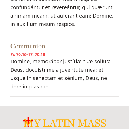
confundántur et revereántur, qui quærunt
ánimam meam, ut áuferant eam: Dómine,
in auxílium meum réspice.
Communion
Ps 70:16-17; 70:18
Dómine, memorábor justítiæ tuæ solíus:
Deus, docuísti me a juventúte mea: et
usque in senéctam et sénium, Deus, ne
derelínquas me.