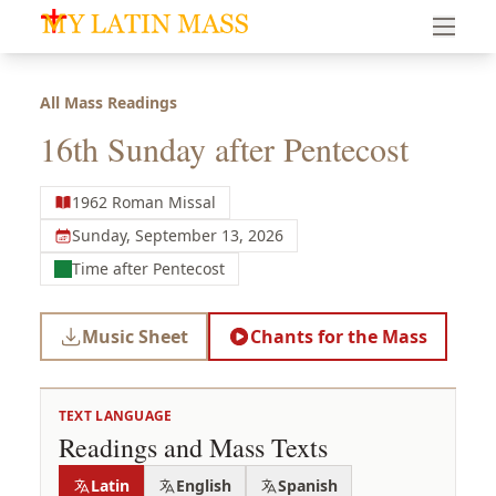
My Latin Mass - Traditional Latin Mass of South Florid
All Mass Readings
16th Sunday after Pentecost
1962 Roman Missal
Sunday, September 13, 2026
Time after Pentecost
Music Sheet
Chants for the Mass
TEXT LANGUAGE
Readings and Mass Texts
Latin
English
Spanish