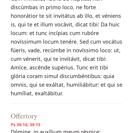
discúmbas in primo loco, ne forte
honorátior te sit invitátus ab illo, et véniens
is, qui te et illum vocávit, dicat tibi: Da huic
locum: et tunc incípias cum rubóre
novíssimum locum tenére. Sed cum vocátus
fúeris, vade, recúmbe in novíssimo loco: ut,
cum vénerit, qui te invitávit, dicat tibi:
Amíce, ascénde supérius. Tunc erit tibi
glória coram simul discumbéntibus: quia
omnis, qui se exáltat, humiliábitur: et qui se
humíliat, exaltábitur.
Offertory
Ps 39:14; 39:15
Dómine, in auxílium meum réspice: