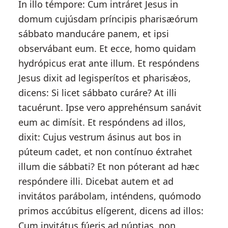
In illo témpore: Cum intráret Jesus in
domum cujúsdam príncipis pharisæórum
sábbato manducáre panem, et ipsi
observábant eum. Et ecce, homo quidam
hydrópicus erat ante illum. Et respóndens
Jesus dixit ad legisperítos et pharisǽos,
dicens: Si licet sábbato curáre? At illi
tacuérunt. Ipse vero apprehénsum sanávit
eum ac dimísit. Et respóndens ad illos,
dixit: Cujus vestrum ásinus aut bos in
púteum cadet, et non contínuo éxtrahet
illum die sábbati? Et non póterant ad hæc
respóndere illi. Dicebat autem et ad
invitátos parábolam, inténdens, quómodo
primos accúbitus elígerent, dicens ad illos:
Cum invitátus fúeris ad núptias, non