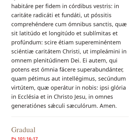
habitáre per fidem in córdibus vestris: in
caritáte radicáti et fundáti, ut póssitis
comprehéndere cum ómnibus sanctis, quæ
sit latitúdo et longitúdo et sublímitas et
profúndum: scire étiam supereminéntem
sciéntiæ caritátem Christi, ut impleámini in
omnem plenitúdinem Dei. Ei autem, qui
potens est ómnia fácere superabundánter,
quam pétimus aut intellégimus, secúndum
virtútem, quæ operátur in nobis: ipsi glória
in Ecclésia et in Christo Jesu, in omnes
generatiónes sǽculi sæculórum. Amen.
Gradual
Ps 101:16-17