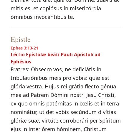
mitis es, et copiósus in misericórdia
ómnibus invocántibus te.
Epistle
Ephes 3:13-21
Léctio Epístolæ beáti Pauli Apóstoli ad
Ephésios
Fratres: Obsecro vos, ne deficiátis in
tribulatiónibus meis pro vobis: quæ est
glória vestra. Hujus rei grátia flecto génua
mea ad Patrem Dómini nostri Jesu Christi,
ex quo omnis patérnitas in cœlis et in terra
nominátur, ut det vobis secúndum divítias
glóriæ suæ, virtúte corroborári per Spíritum
ejus in interiórem hóminem, Christum