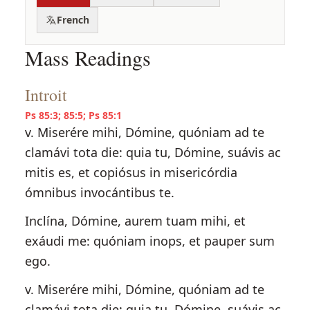
French
Mass Readings
Introit
Ps 85:3; 85:5; Ps 85:1
v. Miserére mihi, Dómine, quóniam ad te
clamávi tota die: quia tu, Dómine, suávis ac
mitis es, et copiósus in misericórdia
ómnibus invocántibus te.
Inclína, Dómine, aurem tuam mihi, et
exáudi me: quóniam inops, et pauper sum
ego.
v. Miserére mihi, Dómine, quóniam ad te
clamávi tota die: quia tu, Dómine, suávis ac