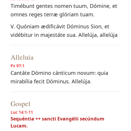
Timébunt gentes nomen tuum, Dómine, et
omnes reges terræ glóriam tuam.
V. Quóniam ædificávit Dóminus Sion, et
vidébitur in majestáte sua. Allelúja, allelúja
Alleluia
Ps 97:1
Cantáte Dómino cánticum novum: quia
mirabília fecit Dóminus. Allelúja.
Gospel
Luc 14:1-11
Sequéntia ++ sancti Evangélii secúndum
Lucam.