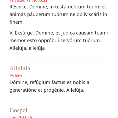
Ps 73:20; 73:19; 73:22
Réspice, Dómine, in testaméntum tuum: et
ánimas páuperum tuórum ne obliviscáris in
finem.
V. Exsúrge, Dómine, et júdica causam tuam:
memor esto oppróbrii servórum tuórum.
Allelúja, allelúja
Alleluia
Ps 89:1
Dómine, refúgium factus es nobis a
generatióne et progénie. Allelúja.
Gospel
Luc 17:11-19