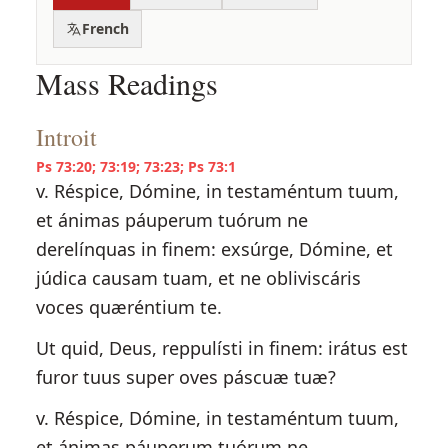
French
Mass Readings
Introit
Ps 73:20; 73:19; 73:23; Ps 73:1
v. Réspice, Dómine, in testaméntum tuum,
et ánimas páuperum tuórum ne
derelínquas in finem: exsúrge, Dómine, et
júdica causam tuam, et ne obliviscáris
voces quæréntium te.
Ut quid, Deus, reppulísti in finem: irátus est
furor tuus super oves páscuæ tuæ?
v. Réspice, Dómine, in testaméntum tuum,
et ánimas páuperum tuórum ne