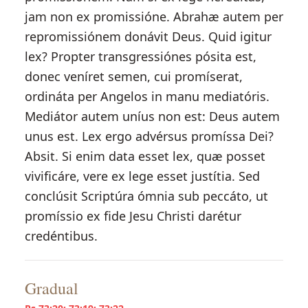
jam non ex promissióne. Abrahæ autem per
repromissiónem donávit Deus. Quid igitur
lex? Propter transgressiónes pósita est,
donec veníret semen, cui promíserat,
ordináta per Angelos in manu mediatóris.
Mediátor autem uníus non est: Deus autem
unus est. Lex ergo advérsus promíssa Dei?
Absit. Si enim data esset lex, quæ posset
vivificáre, vere ex lege esset justítia. Sed
conclúsit Scriptúra ómnia sub peccáto, ut
promíssio ex fide Jesu Christi darétur
credéntibus.
Gradual