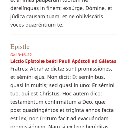
derelínquas in finem: exsúrge, Dómine, et
júdica causam tuam, et ne obliviscáris
voces quæréntium te.
Epistle
Gal 3:16-22
Léctio Epístolæ beáti Pauli Apóstoli ad Gálatas
Fratres: Abrahæ dictæ sunt promissiónes,
et sémini ejus. Non dicit: Et semínibus,
quasi in multis; sed quasi in uno: Et sémini
tuo, qui est Christus. Hoc autem dico:
testaméntum confirmátum a Deo, quæ
post quadringéntos et trigínta annos facta
est lex, non írritum facit ad evacuándam
promissiónem. Nam si ex lege heréditas,