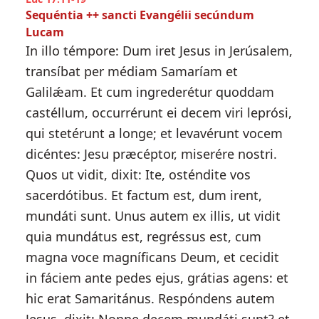
Sequéntia ++ sancti Evangélii secúndum
Lucam
In illo témpore: Dum iret Jesus in Jerúsalem,
transíbat per médiam Samaríam et
Galilǽam. Et cum ingrederétur quoddam
castéllum, occurrérunt ei decem viri leprósi,
qui stetérunt a longe; et levavérunt vocem
dicéntes: Jesu præcéptor, miserére nostri.
Quos ut vidit, dixit: Ite, osténdite vos
sacerdótibus. Et factum est, dum irent,
mundáti sunt. Unus autem ex illis, ut vidit
quia mundátus est, regréssus est, cum
magna voce magníficans Deum, et cecidit
in fáciem ante pedes ejus, grátias agens: et
hic erat Samaritánus. Respóndens autem