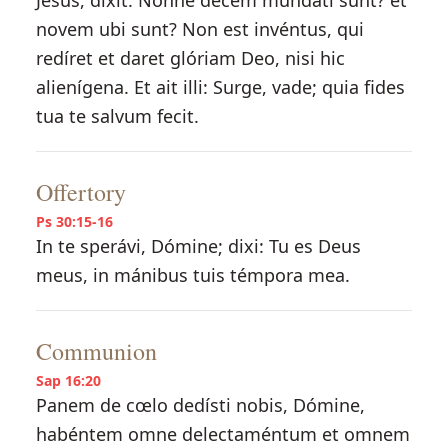
Jesus, dixit: Nonne decem mundáti sunt? et
novem ubi sunt? Non est invéntus, qui
redíret et daret glóriam Deo, nisi hic
alienígena. Et ait illi: Surge, vade; quia fides
tua te salvum fecit.
Offertory
Ps 30:15-16
In te sperávi, Dómine; dixi: Tu es Deus
meus, in mánibus tuis témpora mea.
Communion
Sap 16:20
Panem de cœlo dedísti nobis, Dómine,
habéntem omne delectaméntum et omnem