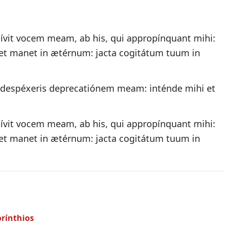
it vocem meam, ab his, qui appropínquant mihi:
a et manet in ætérnum: jacta cogitátum tuum in
 despéxeris deprecatiónem meam: inténde mihi et
it vocem meam, ab his, qui appropínquant mihi:
a et manet in ætérnum: jacta cogitátum tuum in
orínthios