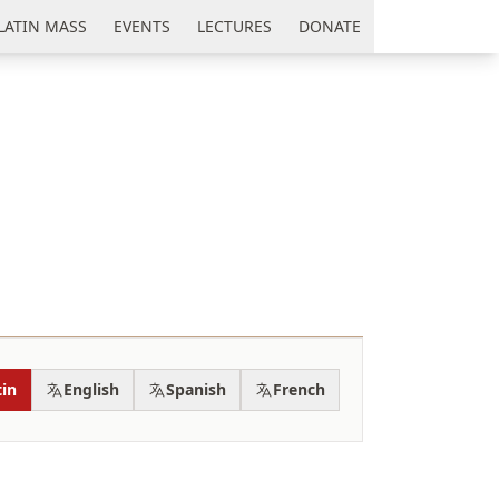
LATIN MASS
EVENTS
LECTURES
DONATE
tin
English
Spanish
French