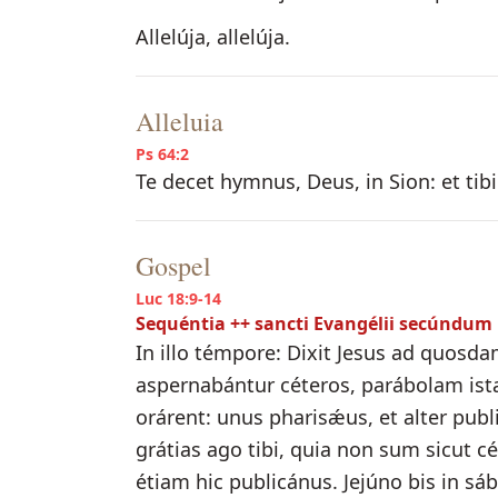
Allelúja, allelúja.
Alleluia
Ps 64:2
Te decet hymnus, Deus, in Sion: et tibi
Gospel
Luc 18:9-14
Sequéntia ++ sancti Evangélii secúndu
In illo témpore: Dixit Jesus ad quosda
aspernabántur céteros, parábolam is
orárent: unus pharisǽus, et alter pub
grátias ago tibi, quia non sum sicut cé
étiam hic publicánus. Jejúno bis in 