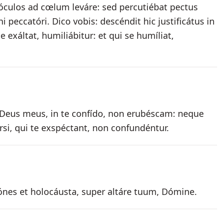
óculos ad cœlum leváre: sed percutiébat pectus
 peccatóri. Dico vobis: descéndit hic justificátus in
exáltat, humiliábitur: et qui se humíliat,
Deus meus, in te confído, non erubéscam: neque
rsi, qui te exspéctant, non confundéntur.
iónes et holocáusta, super altáre tuum, Dómine.