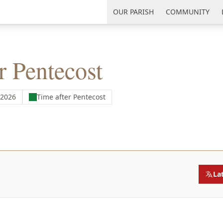
uth Florida
OUR PARISH
COMMUNITY
r Pentecost
 2026
Time after Pentecost
La