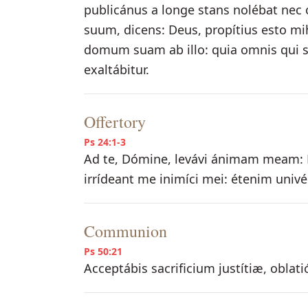
publicánus a longe stans nolébat nec 
suum, dicens: Deus, propítius esto mihi
domum suam ab illo: quia omnis qui se 
exaltábitur.
Offertory
Ps 24:1-3
Ad te, Dómine, levávi ánimam meam: 
irrídeant me inimíci mei: étenim univé
Communion
Ps 50:21
Acceptábis sacrificium justítiæ, oblat