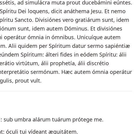
essétis, ad simulácra muta prout ducebámini eúntes.
píritu Dei loquens, dicit anáthema Jesu. Et nemo
Spíritu Sancto. Divisiónes vero gratiárum sunt, idem
atiónum sunt, idem autem Dóminus. Et divisiónes
ui operátur ómnia in ómnibus. Unicuíque autem
tem. Alii quidem per Spíritum datur sermo sapiéntiæ
ndem Spíritum: álteri fides in eódem Spíritu: álii
rátio virtútum, álii prophetía, álii discrétio
ii interpretátio sermónum. Hæc autem ómnia operátur
ulis, prout vult.
li: sub umbra alárum tuárum prótege me.
: óculi tui vídeant æquitátem.