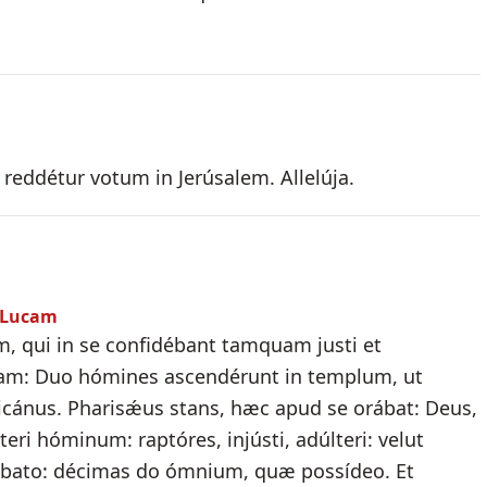
 reddétur votum in Jerúsalem. Allelúja.
m Lucam
m, qui in se confidébant tamquam justi et
tam: Duo hómines ascendérunt in templum, ut
licánus. Pharisǽus stans, hæc apud se orábat: Deus,
teri hóminum: raptóres, injústi, adúlteri: velut
sábbato: décimas do ómnium, quæ possídeo. Et