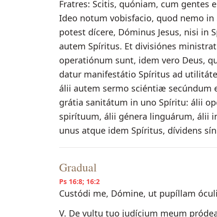
Fratres: Scitis, quóniam, cum gentes 
Ideo notum vobisfacio, quod nemo in S
potest dícere, Dóminus Jesus, nisi in 
autem Spíritus. Et divisiónes ministr
operatiónum sunt, idem vero Deus, q
datur manifestátio Spíritus ad utilitá
álii autem sermo sciéntiæ secúndum eú
grátia sanitátum in uno Spíritu: álii ope
spirítuum, álii génera linguárum, ál
unus atque idem Spíritus, dívidens síng
Gradual
Ps 16:8; 16:2
Custódi me, Dómine, ut pupíllam ócu
V. De vultu tuo judícium meum pródeat