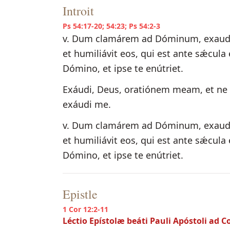
Introit
Ps 54:17-20; 54:23; Ps 54:2-3
v. Dum clamárem ad Dóminum, exaudív
et humiliávit eos, qui est ante sǽcul
Dómino, et ipse te enútriet.
Exáudi, Deus, oratiónem meam, et ne
exáudi me.
v. Dum clamárem ad Dóminum, exaudív
et humiliávit eos, qui est ante sǽcul
Dómino, et ipse te enútriet.
Epistle
1 Cor 12:2-11
Léctio Epístolæ beáti Pauli Apóstoli ad C