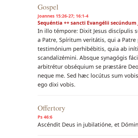
Gospel
Joannes 15:26-27; 16:1-4
Sequéntia ++ sancti Evangélii secúndu
In illo témpore: Dixit Jesus discípuli
a Patre, Spíritum veritátis, qui a Patr
testimónium perhibébitis, quia ab iní
scandalizémini. Absque synagógis fácien
arbitrétur obséquium se præstáre Deo
neque me. Sed hæc locútus sum vobis:
ego dixi vobis.
Offertory
Ps 46:6
Ascéndit Deus in jubilatióne, et Dómin