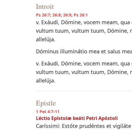
Introit
Ps 26:7; 26:8; 26:9; Ps 26:1
v. Exáudi, Dómine, vocem meam, qua cl
vultum tuum, vultum tuum, Dómine, re
allelúja.
Dóminus illuminátio mea et salus me
v. Exáudi, Dómine, vocem meam, qua cl
vultum tuum, vultum tuum, Dómine, re
allelúja.
Epistle
1 Pet 4:7-11
Léctio Epístolæ beáti Petri Apóstoli
Caríssimi: Estóte prudéntes et vigilá