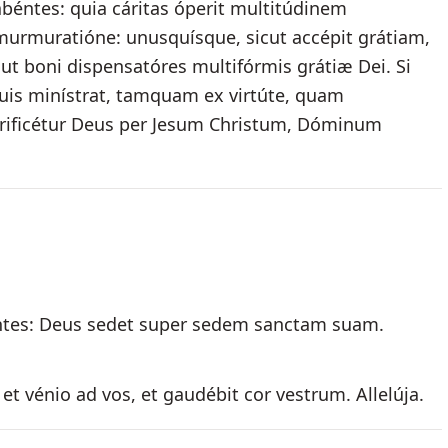
béntes: quia cáritas óperit multitúdinem
murmuratióne: unusquísque, sicut accépit grátiam,
cut boni dispensatóres multifórmis grátiæ Dei. Si
 quis minístrat, tamquam ex virtúte, quam
orificétur Deus per Jesum Christum, Dóminum
ntes: Deus sedet super sedem sanctam suam.
t vénio ad vos, et gaudébit cor vestrum. Allelúja.