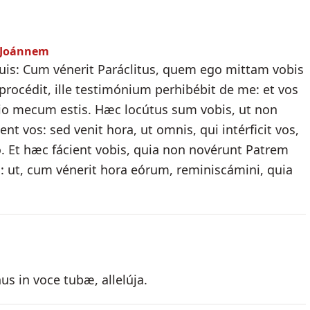
m Joánnem
s suis: Cum vénerit Paráclitus, quem ego mittam vobis
e procédit, ille testimónium perhibébit de me: et vos
tio mecum estis. Hæc locútus sum vobis, ut non
t vos: sed venit hora, ut omnis, qui intérficit vos,
. Et hæc fácient vobis, quia non novérunt Patrem
 ut, cum vénerit hora eórum, reminiscámini, quia
us in voce tubæ, allelúja.