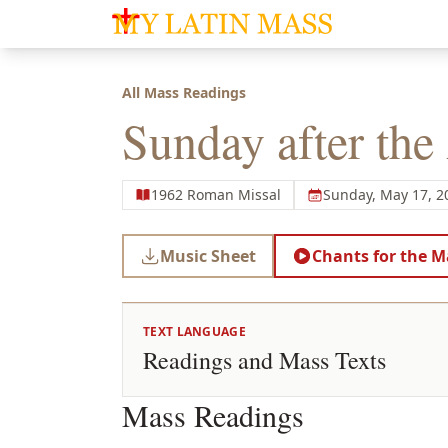
My Latin Mass - Traditional Latin Mass of So
All Mass Readings
Sunday after the
1962 Roman Missal
Sunday, May 17, 2
Music Sheet
Chants for the M
TEXT LANGUAGE
Readings and Mass Texts
Mass Readings