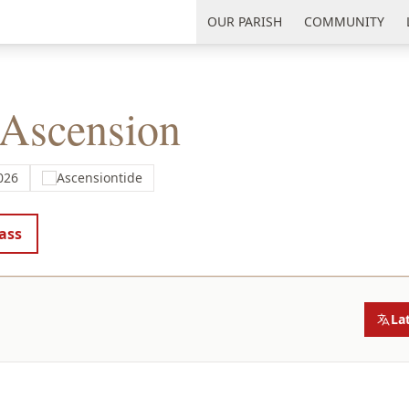
uth Florida
OUR PARISH
COMMUNITY
 Ascension
026
Ascensiontide
ass
La