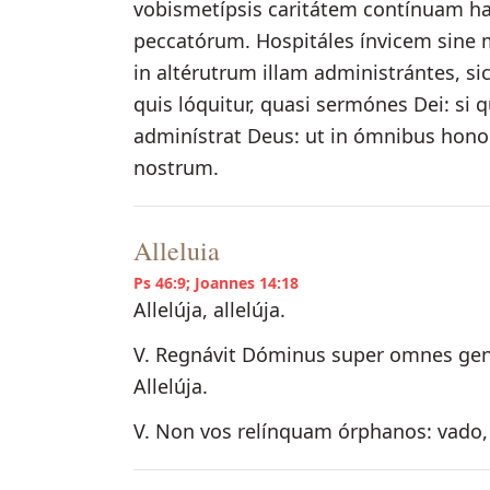
vobismetípsis caritátem contínuam ha
peccatórum. Hospitáles ínvicem sine 
in altérutrum illam administrántes, si
quis lóquitur, quasi sermónes Dei: si
adminístrat Deus: ut in ómnibus hon
nostrum.
Alleluia
Ps 46:9; Joannes 14:18
Allelúja, allelúja.
V. Regnávit Dóminus super omnes ge
Allelúja.
V. Non vos relínquam órphanos: vado, e