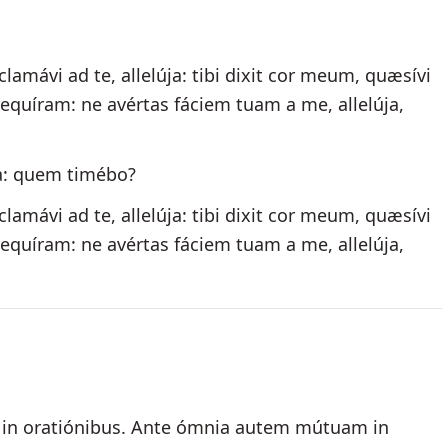
amávi ad te, allelúja: tibi dixit cor meum, quæsívi
quíram: ne avértas fáciem tuam a me, allelúja,
a: quem timébo?
amávi ad te, allelúja: tibi dixit cor meum, quæsívi
quíram: ne avértas fáciem tuam a me, allelúja,
te in oratiónibus. Ante ómnia autem mútuam in