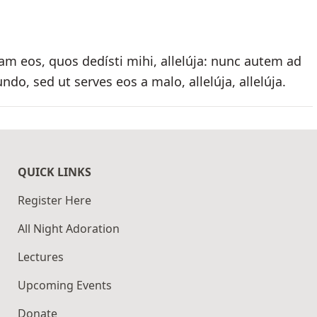
m eos, quos dedísti mihi, allelúja: nunc autem ad
ndo, sed ut serves eos a malo, allelúja, allelúja.
QUICK LINKS
Register Here
All Night Adoration
Lectures
Upcoming Events
Donate