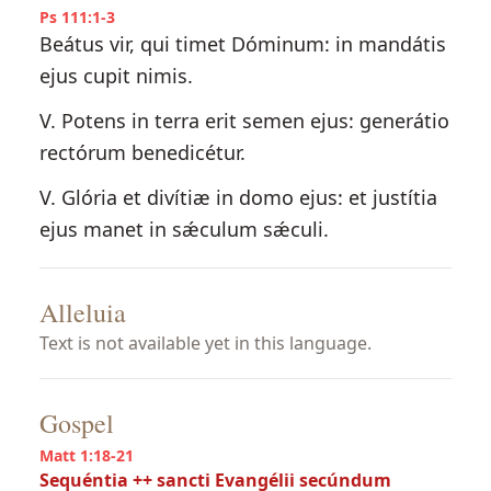
Ps 111:1-3
Beátus vir, qui timet Dóminum: in mandátis
ejus cupit nimis.
V. Potens in terra erit semen ejus: generátio
rectórum benedicétur.
V. Glória et divítiæ in domo ejus: et justítia
ejus manet in sǽculum sǽculi.
Alleluia
Text is not available yet in this language.
Gospel
Matt 1:18-21
Sequéntia ++ sancti Evangélii secúndum