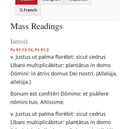
French
Mass Readings
Introit
Ps 91:13-14; Ps 91:2
v. Justus ut palma florébit: sicut cedrus
Líbani multiplicábitur: plantátus in domo
Dómini: in átriis domus Dei nostri. (Allelúja,
allelúja.)
Bonum est confitéri Dómino: et psállere
nómini tuo, Altíssime.
v. Justus ut palma florébit: sicut cedrus
Líbani multiplicábitur: plantátus in domo