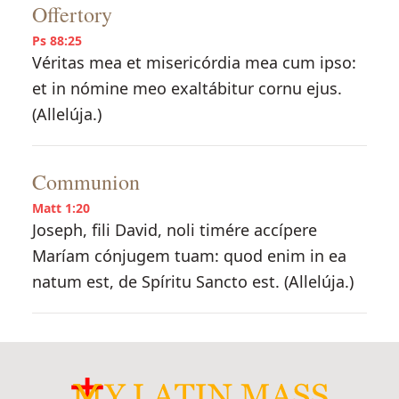
Offertory
Ps 88:25
Véritas mea et misericórdia mea cum ipso:
et in nómine meo exaltábitur cornu ejus.
(Allelúja.)
Communion
Matt 1:20
Joseph, fili David, noli timére accípere
Maríam cónjugem tuam: quod enim in ea
natum est, de Spíritu Sancto est. (Allelúja.)