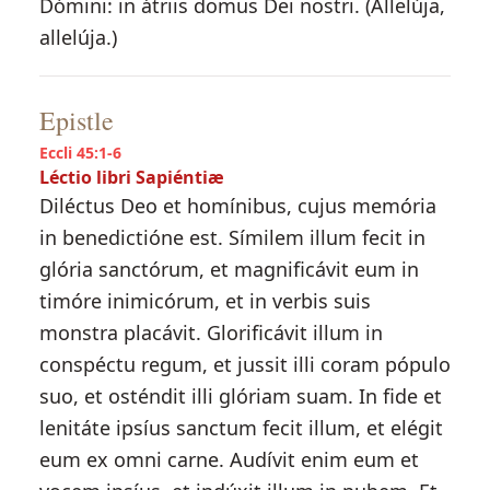
Dómini: in átriis domus Dei nostri. (Allelúja,
allelúja.)
Epistle
Eccli 45:1-6
Léctio libri Sapiéntiæ
Diléctus Deo et homínibus, cujus memória
in benedictióne est. Símilem illum fecit in
glória sanctórum, et magnificávit eum in
timóre inimicórum, et in verbis suis
monstra placávit. Glorificávit illum in
conspéctu regum, et jussit illi coram pópulo
suo, et osténdit illi glóriam suam. In fide et
lenitáte ipsíus sanctum fecit illum, et elégit
eum ex omni carne. Audívit enim eum et