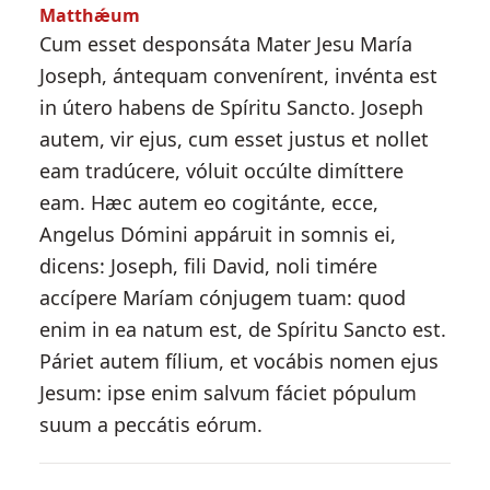
Matthǽum
Cum esset desponsáta Mater Jesu María
Joseph, ántequam convenírent, invénta est
in útero habens de Spíritu Sancto. Joseph
autem, vir ejus, cum esset justus et nollet
eam tradúcere, vóluit occúlte dimíttere
eam. Hæc autem eo cogitánte, ecce,
Angelus Dómini appáruit in somnis ei,
dicens: Joseph, fili David, noli timére
accípere Maríam cónjugem tuam: quod
enim in ea natum est, de Spíritu Sancto est.
Páriet autem fílium, et vocábis nomen ejus
Jesum: ipse enim salvum fáciet pópulum
suum a peccátis eórum.