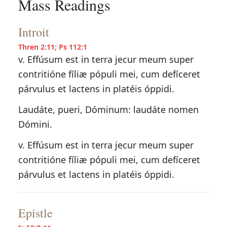
Mass Readings
Introit
Thren 2:11; Ps 112:1
v. Effúsum est in terra jecur meum super
contritióne fíliæ pópuli mei, cum defíceret
párvulus et lactens in platéis óppidi.
Laudáte, pueri, Dóminum: laudáte nomen
Dómini.
v. Effúsum est in terra jecur meum super
contritióne fíliæ pópuli mei, cum defíceret
párvulus et lactens in platéis óppidi.
Epistle