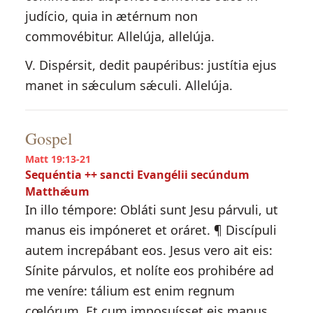
judício, quia in ætérnum non
commovébitur. Allelúja, allelúja.
V. Dispérsit, dedit paupéribus: justítia ejus
manet in sǽculum sǽculi. Allelúja.
Gospel
Matt 19:13-21
Sequéntia ++ sancti Evangélii secúndum
Matthǽum
In illo témpore: Obláti sunt Jesu párvuli, ut
manus eis impóneret et oráret. ¶ Discípuli
autem increpábant eos. Jesus vero ait eis:
Sínite párvulos, et nolíte eos prohibére ad
me veníre: tálium est enim regnum
cœlórum. Et cum imposuísset eis manus,