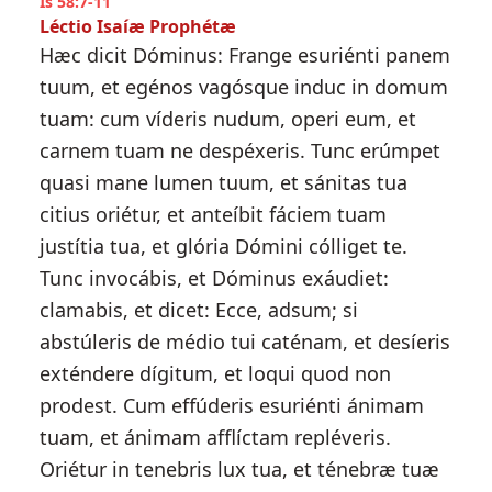
Is 58:7-11
Léctio Isaíæ Prophétæ
Hæc dicit Dóminus: Frange esuriénti panem
tuum, et egénos vagósque induc in domum
tuam: cum víderis nudum, operi eum, et
carnem tuam ne despéxeris. Tunc erúmpet
quasi mane lumen tuum, et sánitas tua
citius oriétur, et anteíbit fáciem tuam
justítia tua, et glória Dómini cólliget te.
Tunc invocábis, et Dóminus exáudiet:
clamabis, et dicet: Ecce, adsum; si
abstúleris de médio tui caténam, et desíeris
exténdere dígitum, et loqui quod non
prodest. Cum effúderis esuriénti ánimam
tuam, et ánimam afflíctam repléveris.
Oriétur in tenebris lux tua, et ténebræ tuæ