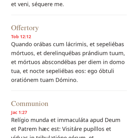
et veni, séquere me.
Offertory
Tob 12:12
Quando orábas cum lácrimis, et sepeliébas
mórtuos, et derelinquébas prándium tuum,
et mórtuos abscondébas per diem in domo
tua, et nocte sepeliébas eos: ego óbtuli
oratiónem tuam Dómino.
Communion
Jac 1:27
Relígio munda et immaculáta apud Deum
et Patrem hæc est: Visitáre pupíllos et
víduas in tribulatióne eórum, et