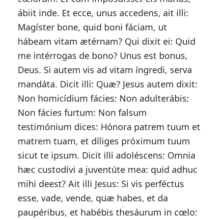
ábiit inde. Et ecce, unus accedens, ait illi:
Magíster bone, quid boni fáciam, ut
hábeam vitam ætérnam? Qui dixit ei: Quid
me intérrogas de bono? Unus est bonus,
Deus. Si autem vis ad vitam íngredi, serva
mandáta. Dicit illi: Quæ? Jesus autem dixit:
Non homicídium fácies: Non adulterábis:
Non fácies furtum: Non falsum
testimónium dices: Hónora patrem tuum et
matrem tuam, et díliges próximum tuum
sicut te ipsum. Dicit illi adoléscens: Omnia
hæc custodívi a juventúte mea: quid adhuc
mihi deest? Ait illi Jesus: Si vis perféctus
esse, vade, vende, quæ habes, et da
paupéribus, et habébis thesáurum in cœlo: