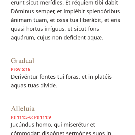
erunt sicut merídies. Et réquiem tibi dabit
Dóminus semper, et implébit splendóribus
ánimam tuam, et ossa tua liberábit, et eris
quasi hortus irríguus, et sicut fons
aquárum, cujus non defícient aquæ.
Gradual
Prov 5:16
Derivéntur fontes tui foras, et in platéis
aquas tuas divide.
Alleluia
Ps 111:5-6; Ps 111:9
Jucúndus homo, qui miserétur et
cómmodat: dispónet sermónes suos in