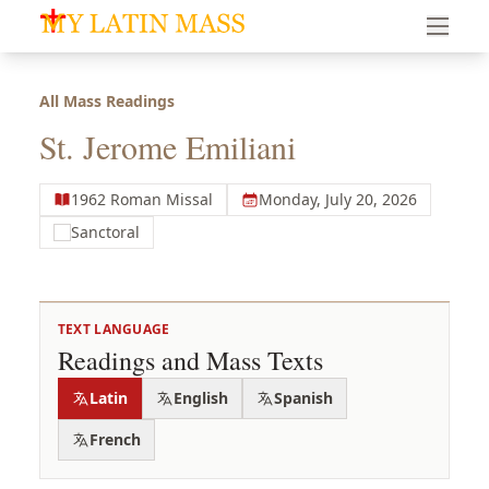
My Latin Mass - Traditional Latin Mass of South Florid
All Mass Readings
St. Jerome Emiliani
1962 Roman Missal
Monday, July 20, 2026
Sanctoral
TEXT LANGUAGE
Readings and Mass Texts
Latin
English
Spanish
French