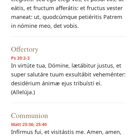
eátis, et fructum afferátis: et fructus vester
maneat: ut, quodcúmque petiéritis Patrem
in nómine meo, det vobis.
Offertory
Ps 20:2-3
In virtúte tua, Dómine, lætábitur justus, et
super salutáre tuum exsultábit veheménter:
desidérium ánimæ ejus tribuísti ei.
(Allelúja.)
Communion
Matt 25:36; 25:40
Infírmus fui, et visitástis me. Amen, amen,