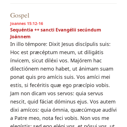
Gospel
Joannes 15:12-16
Sequéntia ++ sancti Evangélii secúndum
Joánnem
In illo témpore: Dixit Jesus discípulis suis:
Hoc est præcéptum meum, ut diligátis
ínvicem, sicut diléxi vos. Majórem hac
dilectiónem nemo habet, ut ánimam suam
ponat quis pro amícis suis. Vos amíci mei
estis, si fecéritis quæ ego præcípio vobis.
Jam non dicam vos servos: quia servus
nescit, quid fáciat dóminus ejus. Vos autem
dixi amícos: quia ómnia, quæcúmque audívi
a Patre meo, nota feci vobis. Non vos me
elegístis: sed ego elégi vos, et pósui vos, ut