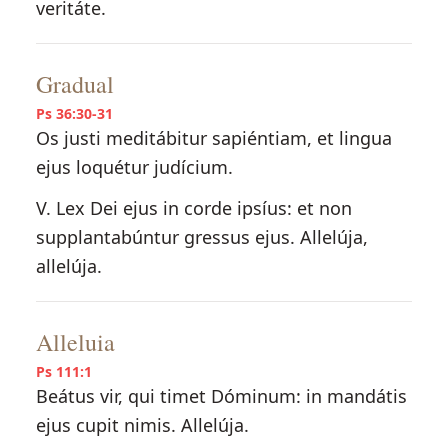
veritáte.
Gradual
Ps 36:30-31
Os justi meditábitur sapiéntiam, et lingua
ejus loquétur judícium.
V. Lex Dei ejus in corde ipsíus: et non
supplantabúntur gressus ejus. Allelúja,
allelúja.
Alleluia
Ps 111:1
Beátus vir, qui timet Dóminum: in mandátis
ejus cupit nimis. Allelúja.