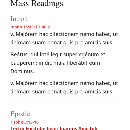
Mass Readings
Introit
Joann 15:13; Ps 40:2
v. Majórem hac dilectiónem nemo habet, ut
ánimam suam ponat quis pro amícis suis.
Beátus, qui intéllegit super egénum et
páuperem: in dic mala liberábit eum
Dóminus.
v. Majórem hac dilectiónem nemo habet, ut
ánimam suam ponat quis pro amícis suis.
Epistle
1 John 3:13-18
Léctio Epístolæ beáti Joánnis Apóstoli