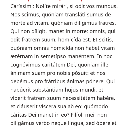
Caríssimi: Nolíte mirári, si odit vos mundus.
Nos scimus, quóniam transláti sumus de
morte ad vitam, quóniam dilígimus fratres.
Qui non díligit, manet in morte: omnis, qui
odit fratrem suum, homicída est. Et scitis,
quóniam omnis homicída non habet vitam
ætérnam in semetípso manéntem. In hoc
cognóvimus caritátem Dei, quóniam ille
ánimam suam pro nobis pósuit: et nos
debémus pro frátribus ánimas pónere. Qui
habúerit substántiam hujus mundi, et
víderit fratrem suum necessitátem habére,
et cláuserit víscera sua ab eo: quómodo
cáritas Dei manet in eo? Filíoli mei, non
diligámus verbo neque lingua, sed ópere et