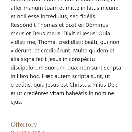
affer manum tuam et mitte in latus meum:
et noli esse incrédulus, sed fidélis.
Respóndit Thomas et dixit ei: Dóminus
meus et Deus meus. Dixit ei Jesus: Quia
vidísti me, Thoma, credidísti: beáti, qui non
vidérunt, et credidérunt. Multa quidem et
ália signa fecit Jesus in conspéctu
discipulórum suórum, quæ non sunt scripta
in libro hoc. Hæc autem scripta sunt, ut
credátis, quia Jesus est Christus, Fílius Dei:
et ut credéntes vitam habeátis in nómine
ejus.
Offertory