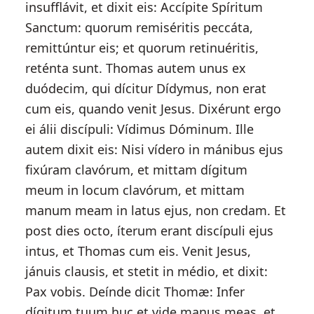
insufflávit, et dixit eis: Accípite Spíritum
Sanctum: quorum remiséritis peccáta,
remittúntur eis; et quorum retinuéritis,
reténta sunt. Thomas autem unus ex
duódecim, qui dícitur Dídymus, non erat
cum eis, quando venit Jesus. Dixérunt ergo
ei álii discípuli: Vídimus Dóminum. Ille
autem dixit eis: Nisi vídero in mánibus ejus
fixúram clavórum, et mittam dígitum
meum in locum clavórum, et mittam
manum meam in latus ejus, non credam. Et
post dies octo, íterum erant discípuli ejus
intus, et Thomas cum eis. Venit Jesus,
jánuis clausis, et stetit in médio, et dixit:
Pax vobis. Deínde dicit Thomæ: Infer
dígitum tuum huc et vide manus meas, et