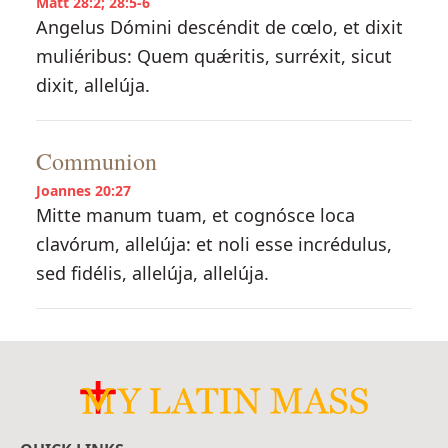
Matt 28:2; 28:5-6
Angelus Dómini descéndit de cœlo, et dixit
muliéribus: Quem quǽritis, surréxit, sicut
dixit, allelúja.
Communion
Joannes 20:27
Mitte manum tuam, et cognósce loca
clavórum, allelúja: et noli esse incrédulus,
sed fidélis, allelúja, allelúja.