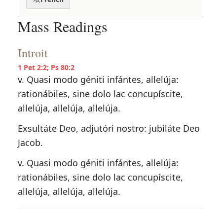
Mass Readings
Introit
1 Pet 2:2; Ps 80:2
v. Quasi modo géniti infántes, allelúja:
rationábiles, sine dolo lac concupíscite,
allelúja, allelúja, allelúja.
Exsultáte Deo, adjutóri nostro: jubiláte Deo
Jacob.
v. Quasi modo géniti infántes, allelúja:
rationábiles, sine dolo lac concupíscite,
allelúja, allelúja, allelúja.