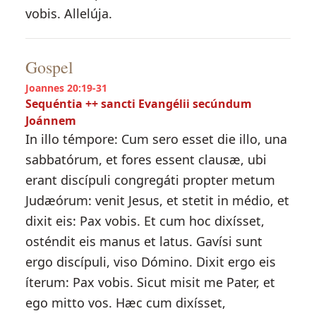
vobis. Allelúja.
Gospel
Joannes 20:19-31
Sequéntia ++ sancti Evangélii secúndum
Joánnem
In illo témpore: Cum sero esset die illo, una
sabbatórum, et fores essent clausæ, ubi
erant discípuli congregáti propter metum
Judæórum: venit Jesus, et stetit in médio, et
dixit eis: Pax vobis. Et cum hoc dixísset,
osténdit eis manus et latus. Gavísi sunt
ergo discípuli, viso Dómino. Dixit ergo eis
íterum: Pax vobis. Sicut misit me Pater, et
ego mitto vos. Hæc cum dixísset,