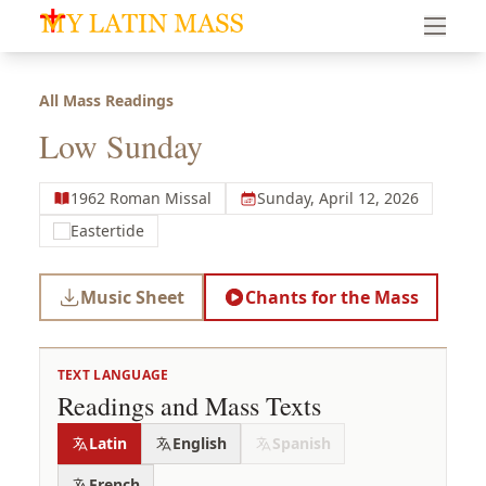
My Latin Mass - Traditional Latin Mass of South Florid
All Mass Readings
Low Sunday
1962 Roman Missal
Sunday, April 12, 2026
Eastertide
Music Sheet
Chants for the Mass
TEXT LANGUAGE
Readings and Mass Texts
Latin
English
Spanish
French