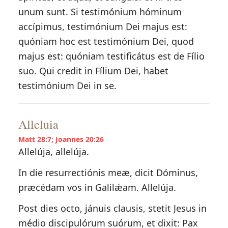
unum sunt. Si testimónium hóminum
accípimus, testimónium Dei majus est:
quóniam hoc est testimónium Dei, quod
majus est: quóniam testificátus est de Fílio
suo. Qui credit in Fílium Dei, habet
testimónium Dei in se.
Alleluia
Matt 28:7; Joannes 20:26
Allelúja, allelúja.
In die resurrectiónis meæ, dicit Dóminus,
præcédam vos in Galilǽam. Allelúja.
Post dies octo, jánuis clausis, stetit Jesus in
médio discipulórum suórum, et dixit: Pax