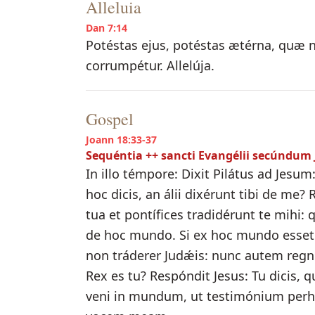
Alleluia
Dan 7:14
Potéstas ejus, potéstas ætérna, quæ 
corrumpétur. Allelúja.
Gospel
Joann 18:33-37
Sequéntia ++ sancti Evangélii secúndum
In illo témpore: Dixit Pilátus ad Jes
hoc dicis, an álii dixérunt tibi de m
tua et pontífices tradidérunt te mihi
de hoc mundo. Si ex hoc mundo esset
non tráderer Judǽis: nunc autem regnu
Rex es tu? Respóndit Jesus: Tu dicis,
veni in mundum, ut testimónium perhíb