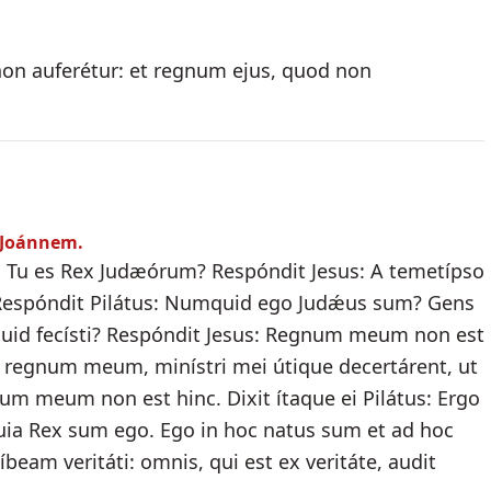
non auferétur: et regnum ejus, quod non
 Joánnem.
um: Tu es Rex Judæórum? Respóndit Jesus: A temetípso
e? Respóndit Pilátus: Numquid ego Judǽus sum? Gens
: quid fecísti? Respóndit Jesus: Regnum meum non est
 regnum meum, minístri mei útique decertárent, ut
m meum non est hinc. Dixit ítaque ei Pilátus: Ergo
 quia Rex sum ego. Ego in hoc natus sum et ad hoc
eam veritáti: omnis, qui est ex veritáte, audit