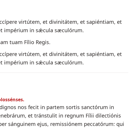
ccípere virtútem, et divinitátem, et sapiéntiam, et
 et impérium in sǽcula sæculórum.
iam tuam Fílio Regis.
ccípere virtútem, et divinitátem, et sapiéntiam, et
 et impérium in sǽcula sæculórum.
olossénses.
 dignos nos fecit in partem sortis sanctórum in
nebrárum, et tránstulit in regnum Fílii dilectiónis
er sánguinem ejus, remissiónem peccatórum: qui