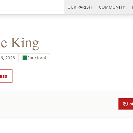
uth Florida
OUR PARISH
COMMUNITY
he King
6, 2026
Sanctoral
ass
La