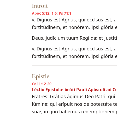
Introit
Apoc 5:12; 1:6; Ps 71:1
v. Dignus est Agnus, qui occísus est, a
fortitúdinem, et honórem. Ipsi glória
Deus, judícium tuum Regi da: et justít
v. Dignus est Agnus, qui occísus est, a
fortitúdinem, et honórem. Ipsi glória
Epistle
Col 1:12-20
Léctio Epístolæ beáti Pauli Apóstoli ad C
Fratres: Grátias ágimus Deo Patri, qui
lúmine: qui erípuit nos de potestáte te
suæ, in quo habémus redemptiónem p