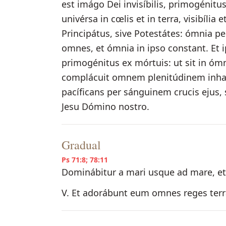
est imágo Dei invisíbilis, primogénit
univérsa in cœlis et in terra, visibília 
Principátus, sive Potestátes: ómnia per
omnes, et ómnia in ipso constant. Et i
primogénitus ex mórtuis: ut sit in óm
complácuit omnem plenitúdinem inhabi
pacíficans per sánguinem crucis ejus, s
Jesu Dómino nostro.
Gradual
Ps 71:8; 78:11
Dominábitur a mari usque ad mare, et
V. Et adorábunt eum omnes reges terræ: