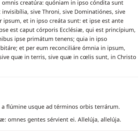
us omnis creatúra: quóniam in ipso cóndita sunt
et invisibília, sive Throni, sive Dominatiónes, sive
 ipsum, et in ipso creáta sunt: et ipse est ante
pse est caput córporis Ecclésiæ, qui est princípium,
nibus ipse primátum tenens; quia in ipso
táre; et per eum reconciliáre ómnia in ipsum,
ive quæ in terris, sive quæ in cœlis sunt, in Christo
 a flúmine usque ad términos orbis terrárum.
 omnes gentes sérvient ei. Allelúja, allelúja.