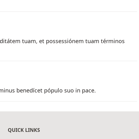
reditátem tuam, et possessiónem tuam términos
inus benedícet pópulo suo in pace.
QUICK LINKS