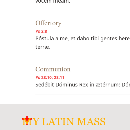
vocem meam.
Offertory
Ps 2:8
Póstula a me, et dabo tibi gentes he
terræ.
Communion
Ps 28:10; 28:11
Sedébit Dóminus Rex in ætérnum: Dóm