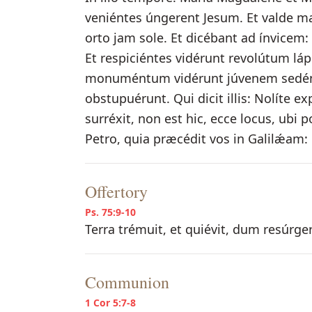
veniéntes úngerent Jesum. Et valde
orto jam sole. Et dicébant ad ínvicem
Et respiciéntes vidérunt revolútum lá
monuméntum vidérunt júvenem sedénte
obstupuérunt. Qui dicit illis: Nolíte 
surréxit, non est hic, ecce locus, ubi p
Petro, quia præcédit vos in Galilǽam: i
Offertory
Ps. 75:9-10
Terra trémuit, et quiévit, dum resúrgere
Communion
1 Cor 5:7-8