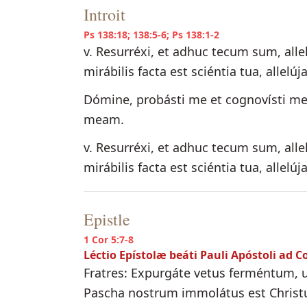
Introit
Ps 138:18; 138:5-6; Ps 138:1-2
v. Resurréxi, et adhuc tecum sum, all
mirábilis facta est sciéntia tua, allelúja
Dómine, probásti me et cognovísti m
meam.
v. Resurréxi, et adhuc tecum sum, all
mirábilis facta est sciéntia tua, allelúja
Epistle
1 Cor 5:7-8
Léctio Epístolæ beáti Pauli Apóstoli ad C
Fratres: Expurgáte vetus ferméntum, ut
Pascha nostrum immolátus est Christu