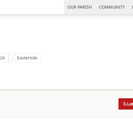
uth Florida
OUR PARISH
COMMUNITY
026
Eastertide
La