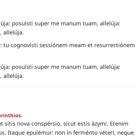
elúja: posuísti super me manum tuam, allelúja:
, allelúja.
e: tu cognovísti sessiónem meam et resurrectiónem
elúja: posuísti super me manum tuam, allelúja:
, allelúja.
orinthios.
 sitis nova conspérsio, sicut estis ázymi. Etenim
s. Itaque epulémur: non in ferménto véteri, neque