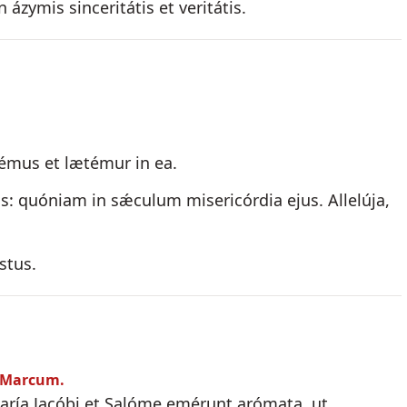
 ázymis sinceritátis et veritátis.
émus et lætémur in ea.
: quóniam in sǽculum misericórdia ejus. Allelúja,
stus.
m Marcum.
aría Jacóbi et Salóme emérunt arómata, ut