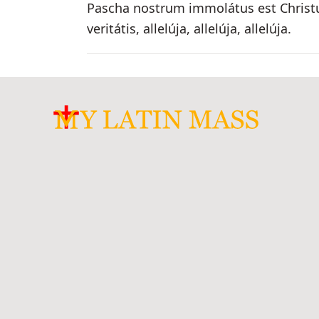
Pascha nostrum immolátus est Christus,
veritátis, allelúja, allelúja, allelúja.