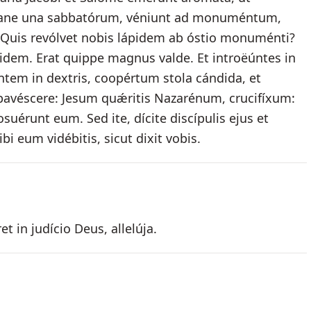
 mane una sabbatórum, véniunt ad monuméntum,
: Quis revólvet nobis lápidem ab óstio monuménti?
pidem. Erat quippe magnus valde. Et introëúntes in
m in dextris, coopértum stola cándida, et
expavéscere: Jesum quǽritis Nazarénum, crucifíxum:
osuérunt eum. Sed ite, dícite discípulis ejus et
bi eum vidébitis, sicut dixit vobis.
t in judício Deus, allelúja.