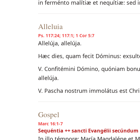
in ferménto malítiæ et nequítiæ: sed in
Alleluia
Ps. 117:24; 117:1; 1 Cor 5:7
Allelúja, allelúja.
Hæc dies, quam fecit Dóminus: exsult
V. Confitémini Dómino, quóniam bonus
allelúja.
V. Pascha nostrum immolátus est Chri
Gospel
Marc 16:1-7
Sequéntia ++ sancti Evangélii secúndu
In illo témpore: María Magdaléne et M