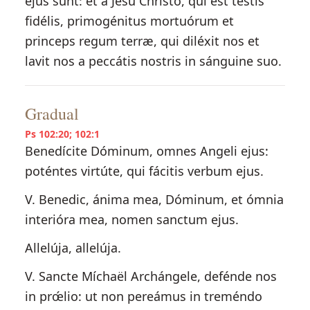
ejus sunt: et a Jesu Christo, qui est testis
fidélis, primogénitus mortuórum et
princeps regum terræ, qui diléxit nos et
lavit nos a peccátis nostris in sánguine suo.
Gradual
Ps 102:20; 102:1
Benedícite Dóminum, omnes Angeli ejus:
poténtes virtúte, qui fácitis verbum ejus.
V. Benedic, ánima mea, Dóminum, et ómnia
interióra mea, nomen sanctum ejus.
Allelúja, allelúja.
V. Sancte Míchaël Archángele, defénde nos
in prœ́lio: ut non pereámus in treméndo