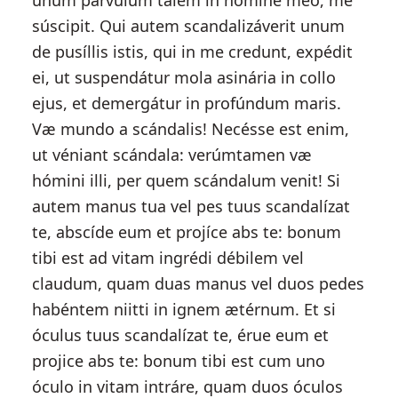
unum párvulum talem in nómine meo, me
súscipit. Qui autem scandalizáverit unum
de pusíllis istis, qui in me credunt, expédit
ei, ut suspendátur mola asinária in collo
ejus, et demergátur in profúndum maris.
Væ mundo a scándalis! Necésse est enim,
ut véniant scándala: verúmtamen væ
hómini illi, per quem scándalum venit! Si
autem manus tua vel pes tuus scandalízat
te, abscíde eum et projíce abs te: bonum
tibi est ad vitam ingrédi débilem vel
claudum, quam duas manus vel duos pedes
habéntem niitti in ignem ætérnum. Et si
óculus tuus scandalízat te, érue eum et
projice abs te: bonum tibi est cum uno
óculo in vitam intráre, quam duos óculos