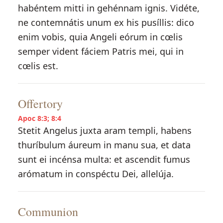
habéntem mitti in gehénnam ignis. Vidéte,
ne contemnátis unum ex his pusíllis: dico
enim vobis, quia Angeli eórum in cœlis
semper vident fáciem Patris mei, qui in
cœlis est.
Offertory
Apoc 8:3; 8:4
Stetit Angelus juxta aram templi, habens
thuríbulum áureum in manu sua, et data
sunt ei incénsa multa: et ascendit fumus
arómatum in conspéctu Dei, allelúja.
Communion