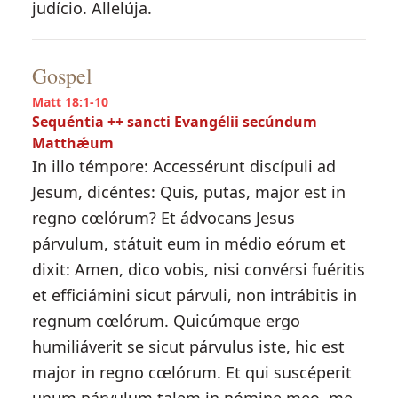
judício. Allelúja.
Gospel
Matt 18:1-10
Sequéntia ++ sancti Evangélii secúndum
Matthǽum
In illo témpore: Accessérunt discípuli ad
Jesum, dicéntes: Quis, putas, major est in
regno cœlórum? Et ádvocans Jesus
párvulum, státuit eum in médio eórum et
dixit: Amen, dico vobis, nisi convérsi fuéritis
et efficiámini sicut párvuli, non intrábitis in
regnum cœlórum. Quicúmque ergo
humiliáverit se sicut párvulus iste, hic est
major in regno cœlórum. Et qui suscéperit