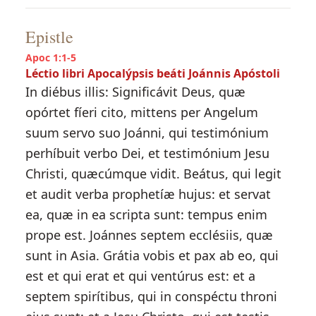
Epistle
Apoc 1:1-5
Léctio libri Apocalýpsis beáti Joánnis Apóstoli
In diébus illis: Significávit Deus, quæ
opórtet fíeri cito, mittens per Angelum
suum servo suo Joánni, qui testimónium
perhíbuit verbo Dei, et testimónium Jesu
Christi, quæcúmque vidit. Beátus, qui legit
et audit verba prophetíæ hujus: et servat
ea, quæ in ea scripta sunt: tempus enim
prope est. Joánnes septem ecclésiis, quæ
sunt in Asia. Grátia vobis et pax ab eo, qui
est et qui erat et qui ventúrus est: et a
septem spirítibus, qui in conspéctu throni