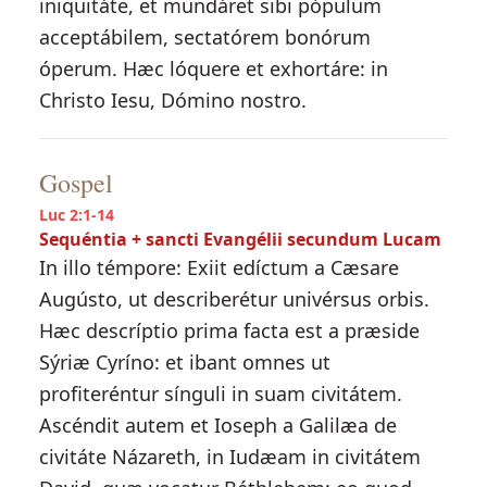
iniquitáte, et mundáret sibi pópulum
acceptábilem, sectatórem bonórum
óperum. Hæc lóquere et exhortáre: in
Christo Iesu, Dómino nostro.
Gospel
Luc 2:1-14
Sequéntia + sancti Evangélii secundum Lucam
In illo témpore: Exiit edíctum a Cæsare
Augústo, ut describerétur univérsus orbis.
Hæc descríptio prima facta est a præside
Sýriæ Cyríno: et ibant omnes ut
profiteréntur sínguli in suam civitátem.
Ascéndit autem et Ioseph a Galilæa de
civitáte Názareth, in Iudæam in civitátem