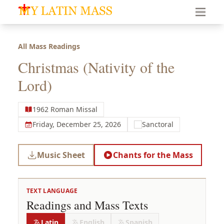
My Latin Mass - Traditional Latin Mass of South Florid
All Mass Readings
Christmas (Nativity of the
Lord)
1962 Roman Missal
Friday, December 25, 2026
Sanctoral
Music Sheet
Chants for the Mass
TEXT LANGUAGE
Readings and Mass Texts
Latin
English
Spanish