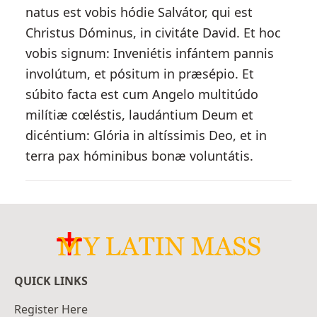
natus est vobis hódie Salvátor, qui est
Christus Dóminus, in civitáte David. Et hoc
vobis signum: Inveniétis infántem pannis
involútum, et pósitum in præsépio. Et
súbito facta est cum Angelo multitúdo
milítiæ cœléstis, laudántium Deum et
dicéntium: Glória in altíssimis Deo, et in
terra pax hóminibus bonæ voluntátis.
QUICK LINKS
Register Here