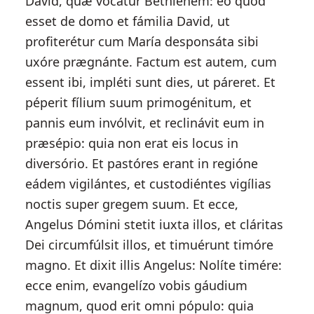
David, quæ vocatur Béthlehem: eo quod
esset de domo et fámilia David, ut
profiterétur cum María desponsáta sibi
uxóre prægnánte. Factum est autem, cum
essent ibi, impléti sunt dies, ut páreret. Et
péperit fílium suum primogénitum, et
pannis eum invólvit, et reclinávit eum in
præsépio: quia non erat eis locus in
diversório. Et pastóres erant in regióne
eádem vigilántes, et custodiéntes vigílias
noctis super gregem suum. Et ecce,
Angelus Dómini stetit iuxta illos, et cláritas
Dei circumfúlsit illos, et timuérunt timóre
magno. Et dixit illis Angelus: Nolíte timére:
ecce enim, evangelízo vobis gáudium
magnum, quod erit omni pópulo: quia