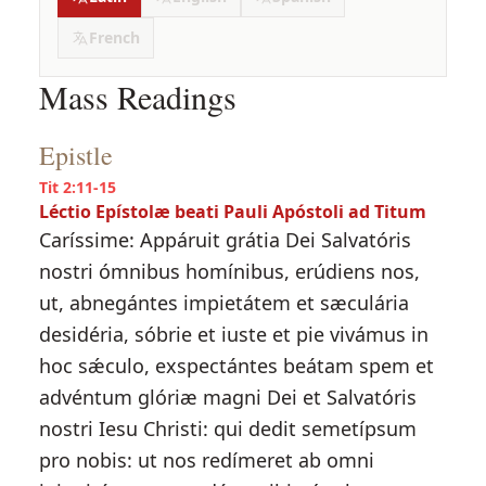
French
Mass Readings
Epistle
Tit 2:11-15
Léctio Epístolæ beati Pauli Apóstoli ad Titum
Caríssime: Appáruit grátia Dei Salvatóris
nostri ómnibus homínibus, erúdiens nos,
ut, abnegántes impietátem et sæculária
desidéria, sóbrie et iuste et pie vivámus in
hoc sǽculo, exspectántes beátam spem et
advéntum glóriæ magni Dei et Salvatóris
nostri Iesu Christi: qui dedit semetípsum
pro nobis: ut nos redímeret ab omni