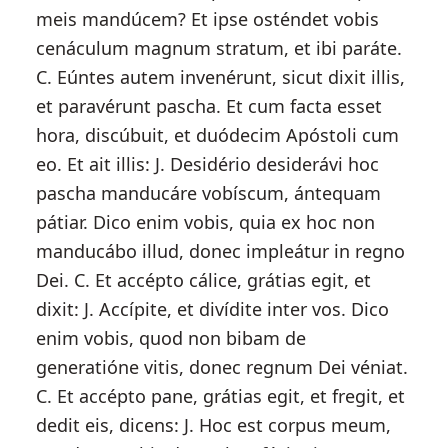
meis mandúcem? Et ipse osténdet vobis
cenáculum magnum stratum, et ibi paráte.
C. Eúntes autem invenérunt, sicut dixit illis,
et paravérunt pascha. Et cum facta esset
hora, discúbuit, et duódecim Apóstoli cum
eo. Et ait illis: J. Desidério desiderávi hoc
pascha manducáre vobíscum, ántequam
pátiar. Dico enim vobis, quia ex hoc non
manducábo illud, donec impleátur in regno
Dei. C. Et accépto cálice, grátias egit, et
dixit: J. Accípite, et divídite inter vos. Dico
enim vobis, quod non bibam de
generatióne vitis, donec regnum Dei véniat.
C. Et accépto pane, grátias egit, et fregit, et
dedit eis, dicens: J. Hoc est corpus meum,