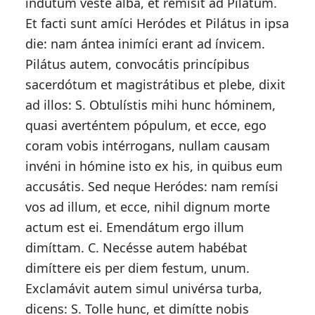
indútum veste alba, et remísit ad Pilátum.
Et facti sunt amíci Heródes et Pilátus in ipsa
die: nam ántea inimíci erant ad ínvicem.
Pilátus autem, convocátis princípibus
sacerdótum et magistrátibus et plebe, dixit
ad illos: S. Obtulístis mihi hunc hóminem,
quasi averténtem pópulum, et ecce, ego
coram vobis intérrogans, nullam causam
invéni in hómine isto ex his, in quibus eum
accusátis. Sed neque Heródes: nam remísi
vos ad illum, et ecce, nihil dignum morte
actum est ei. Emendátum ergo illum
dimíttam. C. Necésse autem habébat
dimíttere eis per diem festum, unum.
Exclamávit autem simul univérsa turba,
dicens: S. Tolle hunc, et dimítte nobis