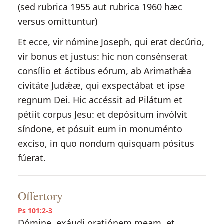
(sed rubrica 1955 aut rubrica 1960 hæc
versus omittuntur)
Et ecce, vir nómine Joseph, qui erat decúrio,
vir bonus et justus: hic non consénserat
consílio et áctibus eórum, ab Arimathǽa
civitáte Judǽæ, qui exspectábat et ipse
regnum Dei. Hic accéssit ad Pilátum et
pétiit corpus Jesu: et depósitum invólvit
síndone, et pósuit eum in monuménto
excíso, in quo nondum quisquam pósitus
fúerat.
Offertory
Ps 101:2-3
Dómine, exáudi oratiónem meam, et