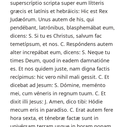
superscríptio scripta super eum lítteris
græcis et latínis et hebráicis: Hic est Rex
Judæórum. Unus autem de his, qui
pendébant, latrónibus, blasphemábat eum,
dicens: S. Si tu es Christus, salvum fac
temetípsum, et nos. C. Respóndens autem
alter increpábat eum, dicens: S. Neque tu
times Deum, quod in eadem damnatióne
es. Et nos quidem juste, nam digna factis
recípimus: hic vero nihil mali gessit. C. Et
dicebat ad Jesum: S. Dómine, meménto
mei, cum véneris in regnum tuum. C. Et
dixit illi Jesus: J. Amen, dico tibi: Hódie
mecum eris in paradíso. C. Erat autem fere
hora sexta, et ténebræ factæ sunt in
univérsam terram usque in horam nonam.