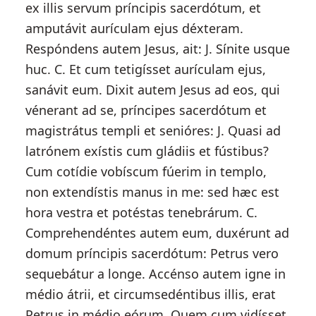
ex illis servum príncipis sacerdótum, et
amputávit aurículam ejus déxteram.
Respóndens autem Jesus, ait: J. Sínite usque
huc. C. Et cum tetigísset aurículam ejus,
sanávit eum. Dixit autem Jesus ad eos, qui
vénerant ad se, príncipes sacerdótum et
magistrátus templi et senióres: J. Quasi ad
latrónem exístis cum gládiis et fústibus?
Cum cotídie vobíscum fúerim in templo,
non extendístis manus in me: sed hæc est
hora vestra et potéstas tenebrárum. C.
Comprehendéntes autem eum, duxérunt ad
domum príncipis sacerdótum: Petrus vero
sequebátur a longe. Accénso autem igne in
médio átrii, et circumsedéntibus illis, erat
Petrus in médio eórum. Quem cum vidísset