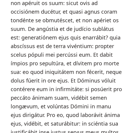
non apéruit os suum: sicut ovis ad
occisiónem ducétur, et quasi agnus coram
tondénte se obmutéscet, et non apériet os
suum. De angústia et de judício sublátus
est: generatiónem ejus quis enarrábit? quia
abscíssus est de terra vivéntium: propter
scelus pópuli mei percússi eum. Et dabit
ímpios pro sepultúra, et dívitem pro morte
sua: eo quod iniquitátem non fécerit, neque
dolus fúerit in ore ejus. Et Dóminus vóluit
contérere eum in infirmitáte: si posúerit pro
peccáto ánimam suam, vidébit semen
longævum, et volúntas Dómini in manu
ejus dirigátur. Pro eo, quod laborávit ánima
ejus, vidébit, et saturábitur: in sciéntia sua
justificábit ipse justus servus meus multos,