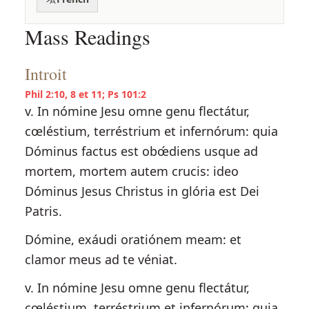
Mass Readings
Introit
Phil 2:10, 8 et 11; Ps 101:2
v. In nómine Jesu omne genu flectátur,
cœléstium, terréstrium et infernórum: quia
Dóminus factus est obœ́diens usque ad
mortem, mortem autem crucis: ideo
Dóminus Jesus Christus in glória est Dei
Patris.
Dómine, exáudi oratiónem meam: et
clamor meus ad te véniat.
v. In nómine Jesu omne genu flectátur,
cœléstium, terréstrium et infernórum: quia