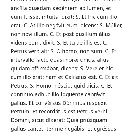
ancílla quædam sedéntem ad lumen, et
eum fuísset intúita, dixit: S. Et hic cum illo
erat. C. At ille negávit eum, dicens: S. Múlier,
non novi illum. C. Et post pusíllum álius
videns eum, dixit: S. Et tu de illis es. C.
Petrus vero ait: S. O homo, non sum. C. Et
intervállo facto quasi horæ uníus, álius
quidam affirmábat, dicens: S. Vere et hic
cum illo erat: nam et Galilæus est. C. Et ait
Petrus: S. Homo, néscio, quid dicis. C. Et
contínuo adhuc illo loquénte cantávit
gallus. Et convérsus Dóminus respéxit
Petrum. Et recordátus est Petrus verbi
Dómini, sicut díxerat: Quia priúsquam
gallus cantet, ter me negábis. Et egréssus