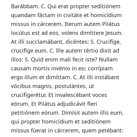
Barábbam. C. Qui erat propter seditiónem
quandam fáctam in civitáte et homicídium
missus in cárcerem. Iterum autem Pilátus
locútus est ad eos, volens dimíttere Jesum.
At illi succlamábant, dicéntes: S. Crucifíge,
crucifíge eum. C. Ille autem tértio dixit ad
illos: S. Quid enim mali fecit iste? Nullam
causam mortis invénio in eo: corrípiam
ergo illum et dimíttam. C. At illi instábant
vócibus magnis, postulántes, ut
crucifigerétur. Et invalescébant voces
eórum. Et Pilátus adjudicávit fíeri
petitiónem eórum. Dimísit autem illis eum,
qui propter homicídium et seditiónem
missus fúerat in cárcerem, quem petébant: