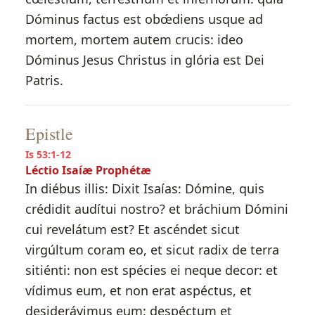
Dóminus factus est obœ́diens usque ad
mortem, mortem autem crucis: ideo
Dóminus Jesus Christus in glória est Dei
Patris.
Epistle
Is 53:1-12
Léctio Isaíæ Prophétæ
In diébus illis: Dixit Isaías: Dómine, quis
crédidit audítui nostro? et bráchium Dómini
cui revelátum est? Et ascéndet sicut
virgúltum coram eo, et sicut radix de terra
sitiénti: non est spécies ei neque decor: et
vídimus eum, et non erat aspéctus, et
desiderávimus eum: despéctum et