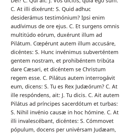
Dei? C. Qui ait: J. Vos dicitis, quia ego sum.
C. At illi dixérunt: S. Quid adhuc
desiderámus testimónium? Ipsi enim
audívimus de ore ejus. C. Et surgens omnis
multitúdo eórum, duxérunt illum ad
Pilátum. Cœpérunt autem illum accusáre,
dicéntes: S. Hunc invénimus subverténtem
gentem nostram, et prohibéntem tribúta
dare Cæsari, et dicéntem se Christum
regem esse. C. Pilátus autem interrogávit
eum, dicens: S. Tu es Rex Judæórum? C. At
ille respóndens, ait: J. Tu dicis. C. Ait autem
Pilátus ad príncipes sacerdótum et turbas:
S. Nihil invénio causæ in hoc hómine. C. At
illi invalescébant, dicéntes: S. Cómmovet
pópulum, docens per univérsam Judæam,