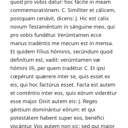
quod pro vobis datur: hoc fácite in meam
commemoratiónem. C. Simíliter et cálicem,
postquam cenávit, dicens: J. Hic est calix
novum Testaméntum in sánguine meo, qui
pro vobis fundétur. Verúmtamen ecce
manus tradéntis me mecum est in mensa.
Et quidem Fílius hóminis, secúndum quod
definítum est, vadit: verúmtamen væ
hómini illi, per quem tradétur. C. Et ipsi
cœpérunt quærere inter se, quis esset ex
eis, qui hoc factúrus esset. Facta est autem
et conténtio inter eos, quis eórum viderétur
esse major. Dixit autem eis: J. Reges
géntium dominántur eórum: et qui
potestátem habent super eos, benéfici
vocántur. Vos autem non sic: sed qui major