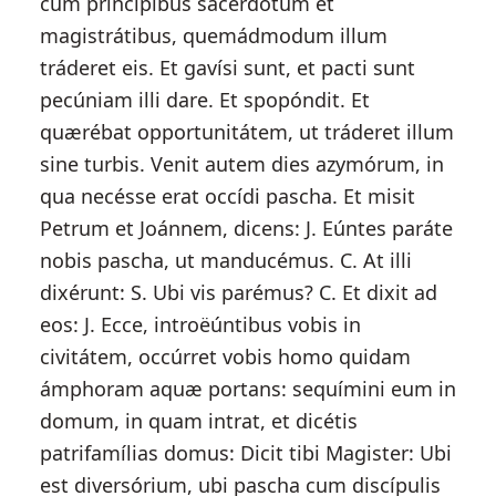
cum princípibus sacerdótum et
magistrátibus, quemádmodum illum
tráderet eis. Et gavísi sunt, et pacti sunt
pecúniam illi dare. Et spopóndit. Et
quærébat opportunitátem, ut tráderet illum
sine turbis. Venit autem dies azymórum, in
qua necésse erat occídi pascha. Et misit
Petrum et Joánnem, dicens: J. Eúntes paráte
nobis pascha, ut manducémus. C. At illi
dixérunt: S. Ubi vis parémus? C. Et dixit ad
eos: J. Ecce, introëúntibus vobis in
civitátem, occúrret vobis homo quidam
ámphoram aquæ portans: sequímini eum in
domum, in quam intrat, et dicétis
patrifamílias domus: Dicit tibi Magister: Ubi
est diversórium, ubi pascha cum discípulis