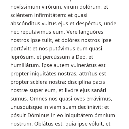
novíssimum virórum, virum dolórum, et
sciéntem infirmitátem: et quasi
abscónditus vultus ejus et despéctus, unde
nec reputávimus eum. Vere languóres
nostros ipse tulit, et dolóres nostros ipse
portávit: et nos putávimus eum quasi
leprósum, et percússum a Deo, et
humiliátum. Ipse autem vulnerátus est
propter iniquitátes nostras, attrítus est
propter scélera nostra: disciplína pacis
nostræ super eum, et livóre ejus sanáti
sumus. Omnes nos quasi oves errávimus,
unusquísque in viam suam declinávit: et
pósuit Dóminus in eo iniquitátem ómnium
nostrum. Oblátus est, quia ipse vóluit, et