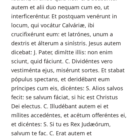
autem et alii duo nequam cum eo, ut
interficeréntur. Et postquam venérunt in
locum, qui vocátur Calváriæ, ibi
crucifixérunt eum: et latrónes, unum a
dextris et álterum a sinístris. Jesus autem
dicebat: J. Pater, dimítte illis: non enim
sciunt, quid fáciunt. C. Dividéntes vero
vestiménta ejus, misérunt sortes. Et stabat
pópulus spectans, et deridébant eum
príncipes cum eis, dicéntes: S. Alios salvos
fecit: se salvum fáciat, si hic est Christus
Dei electus. C. Illudébant autem ei et
mílites accedéntes, et acétum offeréntes ei,
et dicéntes: S. Si tu es Rex Judæórum,
salvum te fac. C. Erat autem et