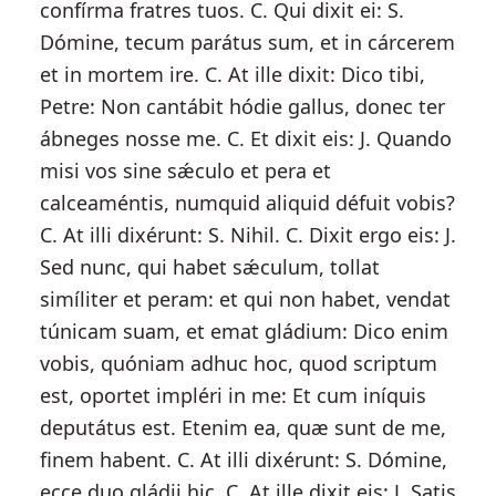
confírma fratres tuos. C. Qui dixit ei: S.
Dómine, tecum parátus sum, et in cárcerem
et in mortem ire. C. At ille dixit: Dico tibi,
Petre: Non cantábit hódie gallus, donec ter
ábneges nosse me. C. Et dixit eis: J. Quando
misi vos sine sǽculo et pera et
calceaméntis, numquid aliquid défuit vobis?
C. At illi dixérunt: S. Nihil. C. Dixit ergo eis: J.
Sed nunc, qui habet sǽculum, tollat
simíliter et peram: et qui non habet, vendat
túnicam suam, et emat gládium: Dico enim
vobis, quóniam adhuc hoc, quod scriptum
est, oportet impléri in me: Et cum iníquis
deputátus est. Etenim ea, quæ sunt de me,
finem habent. C. At illi dixérunt: S. Dómine,
ecce duo gládii hic. C. At ille dixit eis: J. Satis