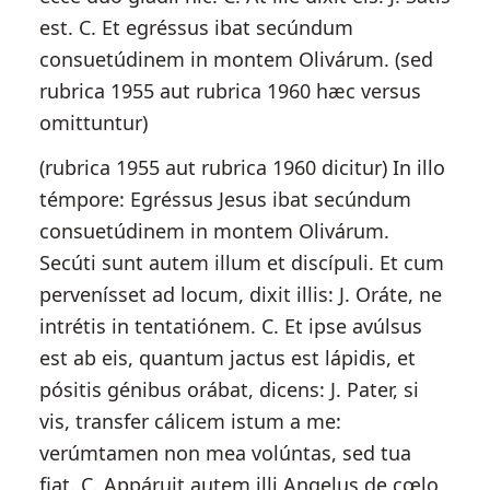
est. C. Et egréssus ibat secúndum
consuetúdinem in montem Olivárum. (sed
rubrica 1955 aut rubrica 1960 hæc versus
omittuntur)
(rubrica 1955 aut rubrica 1960 dicitur) In illo
témpore: Egréssus Jesus ibat secúndum
consuetúdinem in montem Olivárum.
Secúti sunt autem illum et discípuli. Et cum
pervenísset ad locum, dixit illis: J. Oráte, ne
intrétis in tentatiónem. C. Et ipse avúlsus
est ab eis, quantum jactus est lápidis, et
pósitis génibus orábat, dicens: J. Pater, si
vis, transfer cálicem istum a me:
verúmtamen non mea volúntas, sed tua
fiat. C. Appáruit autem illi Angelus de cœlo,