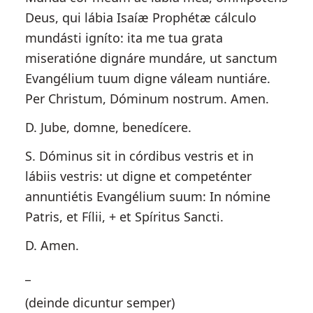
Deus, qui lábia Isaíæ Prophétæ cálculo
mundásti igníto: ita me tua grata
miseratióne dignáre mundáre, ut sanctum
Evangélium tuum digne váleam nuntiáre.
Per Christum, Dóminum nostrum. Amen.
D. Jube, domne, benedícere.
S. Dóminus sit in córdibus vestris et in
lábiis vestris: ut digne et competénter
annuntiétis Evangélium suum: In nómine
Patris, et Fílii, + et Spíritus Sancti.
D. Amen.
_
(deinde dicuntur semper)