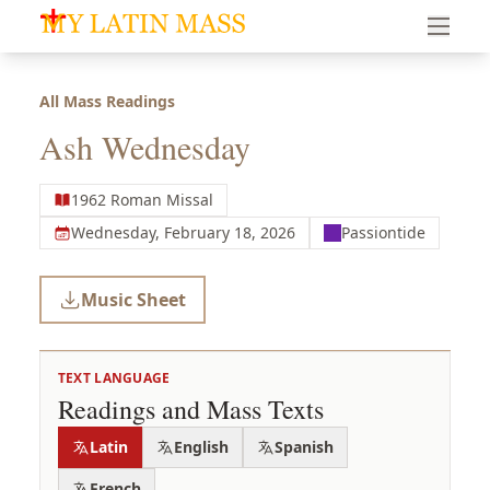
My Latin Mass - Traditional Latin Mass of South Florid
All Mass Readings
Ash Wednesday
1962 Roman Missal
Wednesday, February 18, 2026
Passiontide
Music Sheet
TEXT LANGUAGE
Readings and Mass Texts
Latin
English
Spanish
French