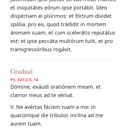
et iniquitátes eórum ipse portábit. Ideo
dispértiam ei plúrimos: et fórtium dívidet
spólia, pro eo, quod trádidit in mortem
ánimam suam, et cum scelerátis reputátus
est: et ipse peccáta multórum tulit, et pro
transgressóribus rogávit.
Gradual
Ps. 101:2-5, 14
Dómine, exáudi oratiónem meam, et
clamor meus ad te véniat.
V. Ne avértas fáciem tuam a me: in
quacúmque die tríbulor, inclína ad me
aurem tuam.