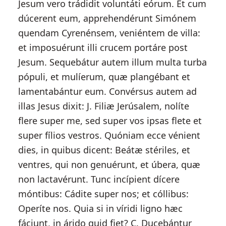
Jesum vero trádidit voluntáti eórum. Et cum
dúcerent eum, apprehendérunt Simónem
quendam Cyrenénsem, veniéntem de villa:
et imposuérunt illi crucem portáre post
Jesum. Sequebátur autem illum multa turba
pópuli, et mulíerum, quæ plangébant et
lamentabántur eum. Convérsus autem ad
illas Jesus dixit: J. Filiæ Jerúsalem, nolíte
flere super me, sed super vos ipsas flete et
super fílios vestros. Quóniam ecce vénient
dies, in quibus dicent: Beátæ stériles, et
ventres, qui non genuérunt, et úbera, quæ
non lactavérunt. Tunc incípient dícere
móntibus: Cádite super nos; et cóllibus:
Operíte nos. Quia si in víridi ligno hæc
fáciunt, in árido quid fiet? C. Ducebántur