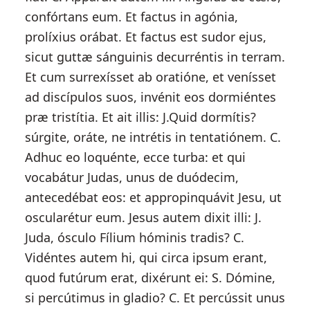
confórtans eum. Et factus in agónia,
prolíxius orábat. Et factus est sudor ejus,
sicut guttæ sánguinis decurréntis in terram.
Et cum surrexísset ab oratióne, et venísset
ad discípulos suos, invénit eos dormiéntes
præ tristítia. Et ait illis: J.Quid dormítis?
súrgite, oráte, ne intrétis in tentatiónem. C.
Adhuc eo loquénte, ecce turba: et qui
vocabátur Judas, unus de duódecim,
antecedébat eos: et appropinquávit Jesu, ut
oscularétur eum. Jesus autem dixit illi: J.
Juda, ósculo Fílium hóminis tradis? C.
Vidéntes autem hi, qui circa ipsum erant,
quod futúrum erat, dixérunt ei: S. Dómine,
si percútimus in gladio? C. Et percússit unus