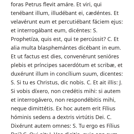
foras Petrus flevit amáre. Et viri, qui
tenébant illum, illudébant ei, cædéntes. Et
velavérunt eum et percutiébant fáciem ejus:
et interrogábant eum, dicéntes: S.
Prophetíza, quis est, qui te percússit? C. Et
alia multa blasphemántes dicébant in eum.
Et ut factus est dies, convenérunt senióres
plebis et príncipes sacerdótum et scribæ, et
duxérunt illum in concílium suum, dicentes:
S. Si tu es Christus, dic nobis. C. Et ait illis: J.
Si vobis díxero, non credétis mihi: si autem
et interrogávero, non respondébitis mihi,
neque dimittétis. Ex hoc autem erit Fílius
hóminis sedens a dextris virtútis Dei. C.
Dixérunt autem omnes: S. Tu ergo es Fílius