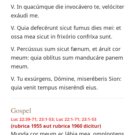
V. In quacúmque die invocávero te, velóciter
exáudi me.
V. Quia defecérunt sicut fumus dies mei: et
ossa mea sicut in frixório confríxa sunt.
V. Percússus sum sicut fænum, et áruit cor
meum: quia oblítus sum manducáre panem
meum.
V. Tu exsúrgens, Dómine, miseréberis Sion:
quia venit tempus miseréndi eius.
Gospel
Luc 22:39-71; 23:1-53; Luc 22:1-71; 23:1-53
(rubrica 1955 aut rubrica 1960 dicitur)
Munda cor meum ac lábia mea, omnípotens