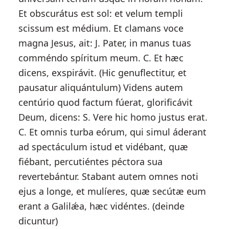
Et obscurátus est sol: et velum templi
scissum est médium. Et clamans voce
magna Jesus, ait: J. Pater, in manus tuas
comméndo spíritum meum. C. Et hæc
dicens, exspirávit. (Hic genuflectitur, et
pausatur aliquántulum) Videns autem
centúrio quod factum fúerat, glorificávit
Deum, dicens: S. Vere hic homo justus erat.
C. Et omnis turba eórum, qui simul áderant
ad spectáculum istud et vidébant, quæ
fiébant, percutiéntes péctora sua
revertebántur. Stabant autem omnes noti
ejus a longe, et mulíeres, quæ secútæ eum
erant a Galilǽa, hæc vidéntes. (deinde
dicuntur)