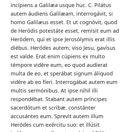
incípiens a Galilæa usque huc. C. Pilátus
autem áudiens Galilæam, interrogávit, si
homo Galilæus esset. Et ut cognóvit, quod
de Heródis potestáte esset, remísit eum ad
Heródem, qui et ipse Jerosólymis erat illis
diébus. Heródes autem, viso Jesu, gavísus
est valde. Erat enim cúpiens ex multo
témpore vidére eum, eo quod audíerat
multa de eo, et sperábat signum áliquod
vidére ab eo fíeri. Interrogábat autem eum
multis sermónibus. At ipse nihil illi
respondébat. Stabant autem príncipes
sacerdótum et scribæ, constánter
accusántes eum. Sprevit autem illum
Heródes cum exércitu suo: et illúsit