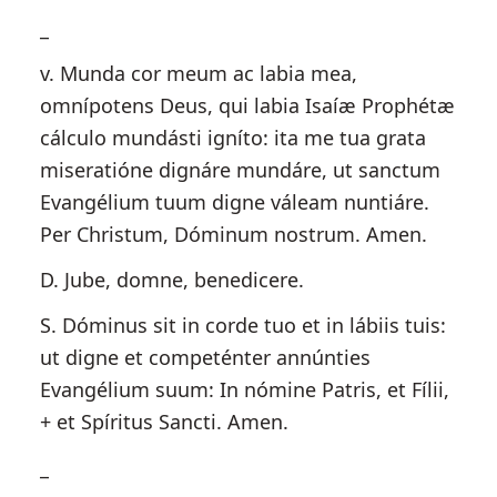
_
v. Munda cor meum ac labia mea,
omnípotens Deus, qui labia Isaíæ Prophétæ
cálculo mundásti igníto: ita me tua grata
miseratióne dignáre mundáre, ut sanctum
Evangélium tuum digne váleam nuntiáre.
Per Christum, Dóminum nostrum. Amen.
D. Jube, domne, benedicere.
S. Dóminus sit in corde tuo et in lábiis tuis:
ut digne et competénter annúnties
Evangélium suum: In nómine Patris, et Fílii,
+ et Spíritus Sancti. Amen.
_