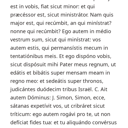
est in vobis, fiat sicut minor: et qui
præcéssor est, sicut ministrátor. Nam quis
major est, qui recúmbit, an qui minístrat?
nonne qui recúmbit? Ego autem in médio
vestrum sum, sicut qui minístrat: vos
autem estis, qui permansístis mecum in
tentatiónibus meis. Et ego dispóno vobis,
sicut dispósuit mihi Pater meus regnum, ut
edátis et bibátis super mensam meam in
regno meo: et sedeátis super thronos,
judicántes duódecim tribus Israël. C. Ait
autem Dóminus: J. Simon, Simon, ecce,
sátanas expetívit vos, ut cribráret sicut
tríticum: ego autem rogávi pro te, ut non
defíciat fides tua: et tu aliquándo convérsus