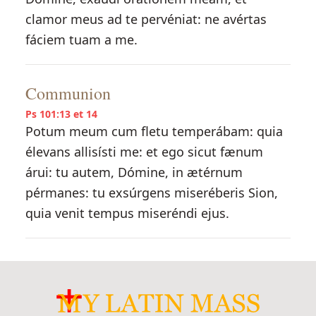
clamor meus ad te pervéniat: ne avértas
fáciem tuam a me.
Communion
Ps 101:13 et 14
Potum meum cum fletu temperábam: quia
élevans allisísti me: et ego sicut fænum
árui: tu autem, Dómine, in ætérnum
pérmanes: tu exsúrgens miseréberis Sion,
quia venit tempus miseréndi ejus.