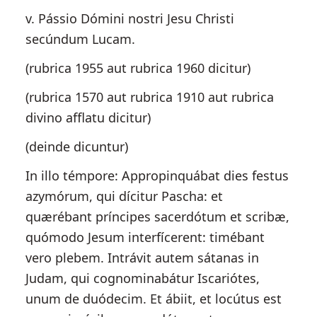
v. Pássio Dómini nostri Jesu Christi
secúndum Lucam.
(rubrica 1955 aut rubrica 1960 dicitur)
(rubrica 1570 aut rubrica 1910 aut rubrica
divino afflatu dicitur)
(deinde dicuntur)
In illo témpore: Appropinquábat dies festus
azymórum, qui dícitur Pascha: et
quærébant príncipes sacerdótum et scribæ,
quómodo Jesum interfícerent: timébant
vero plebem. Intrávit autem sátanas in
Judam, qui cognominabátur Iscariótes,
unum de duódecim. Et ábiit, et locútus est