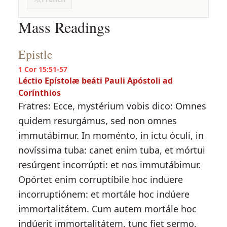
Mass Readings
Epistle
1 Cor 15:51-57
Léctio Epístolæ beáti Pauli Apóstoli ad
Corínthios
Fratres: Ecce, mystérium vobis dico: Omnes
quidem resurgámus, sed non omnes
immutábimur. In moménto, in ictu óculi, in
novíssima tuba: canet enim tuba, et mórtui
resúrgent incorrúpti: et nos immutábimur.
Opórtet enim corruptíbile hoc induere
incorruptiónem: et mortále hoc indúere
immortalitátem. Cum autem mortále hoc
indúerit immortalitátem, tunc fiet sermo,