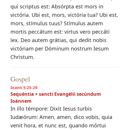
qui scriptus est: Absórpta est mors in
victória. Ubi est, mors, victória tua? Ubi est,
mors, stímulus tuus? Stímulus autem
mortis peccátum est: virtus vero peccáti
lex. Deo autem grátias, qui dedit nobis
victóriam per Dóminum nostrum Iesum
Christum.
Gospel
Ioann 5:25-29
Sequéntia + sancti Evangélii secúndum
Ioánnem
In illo témpore: Dixit Iesus turbis
Iudæórum: Amen, amen, dico vobis, quia
venit hora, et nunc est, quando mórtui