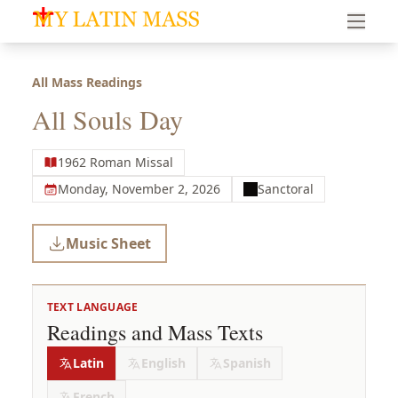
My Latin Mass - Traditional Latin Mass of South Florid
All Mass Readings
All Souls Day
1962 Roman Missal
Monday, November 2, 2026
Sanctoral
Music Sheet
TEXT LANGUAGE
Readings and Mass Texts
Latin
English
Spanish
French