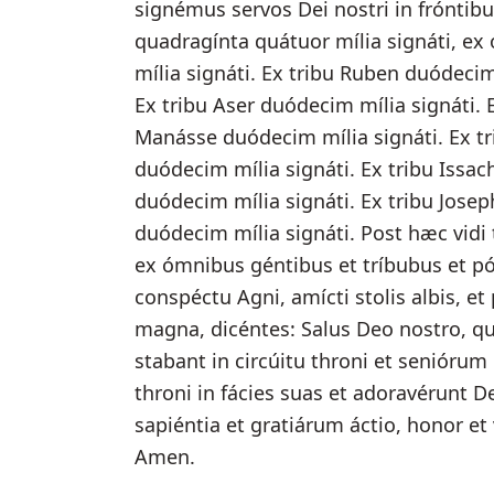
signémus servos Dei nostri in frónti
quadragínta quátuor mília signáti, ex 
mília signáti. Ex tribu Ruben duódecim
Ex tribu Aser duódecim mília signáti. 
Manásse duódecim mília signáti. Ex tr
duódecim mília signáti. Ex tribu Issac
duódecim mília signáti. Ex tribu Jose
duódecim mília signáti. Post hæc vi
ex ómnibus géntibus et tríbubus et póp
conspéctu Agni, amícti stolis albis, 
magna, dicéntes: Salus Deo nostro, q
stabant in circúitu throni et senióru
throni in fácies suas et adoravérunt D
sapiéntia et gratiárum áctio, honor et
Amen.