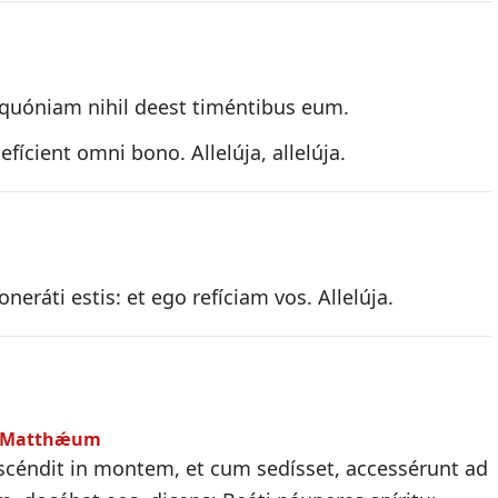
quóniam nihil deest timéntibus eum.
ícient omni bono. Allelúja, allelúja.
neráti estis: et ego refíciam vos. Allelúja.
um Matthǽum
 ascéndit in montem, et cum sedísset, accessérunt ad