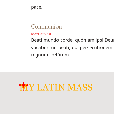
pace.
Communion
Matt 5:8-10
Beáti mundo corde, quóniam ipsi Deum 
vocabúntur: beáti, qui persecutiónem 
regnum cœlórum.