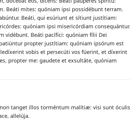
m, docébat eos, dicens: Beáti páuperes spíritu:
 Beáti mites: quóniam ipsi possidébunt terram.
búntur. Beáti, qui esúriunt et sítiunt justítiam:
ericórdes: quóniam ipsi misericórdiam consequántur.
vidébunt. Beáti pacífici: quóniam fílii Dei
patiúntur propter justítiam: quóniam ipsórum est
íxerint vobis et persecúti vos fúerint, et díxerint
, propter me: gaudete et exsultáte, quóniam
on tanget illos torméntum malítiæ: visi sunt óculis
ce, allelúja.