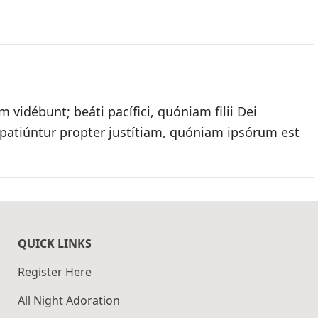
vidébunt; beáti pacífici, quóniam filii Dei
patiúntur propter justítiam, quóniam ipsórum est
QUICK LINKS
Register Here
All Night Adoration