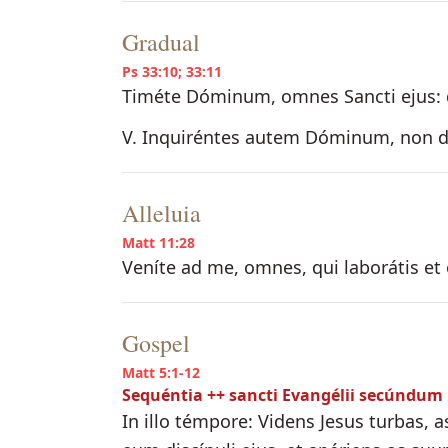
Gradual
Ps 33:10; 33:11
Timéte Dóminum, omnes Sancti ejus: 
V. Inquiréntes autem Dóminum, non def
Alleluia
Matt 11:28
Veníte ad me, omnes, qui laborátis et o
Gospel
Matt 5:1-12
Sequéntia ++ sancti Evangélii secúnd
In illo témpore: Videns Jesus turbas,