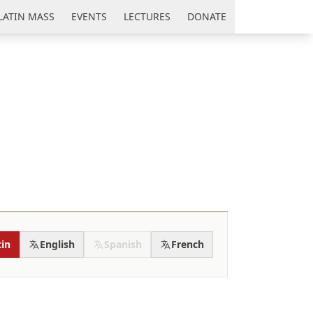
LATIN MASS
EVENTS
LECTURES
DONATE
tin
English
Spanish
French