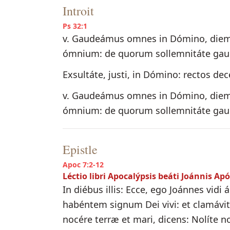
Introit
Ps 32:1
v. Gaudeámus omnes in Dómino, diem
ómnium: de quorum sollemnitáte gaude
Exsultáte, justi, in Dómino: rectos dec
v. Gaudeámus omnes in Dómino, diem
ómnium: de quorum sollemnitáte gaude
Epistle
Apoc 7:2-12
Léctio libri Apocalýpsis beáti Joánnis Apó
In diébus illis: Ecce, ego Joánnes vid
habéntem signum Dei vivi: et clamávi
nocére terræ et mari, dicens: Nolíte 