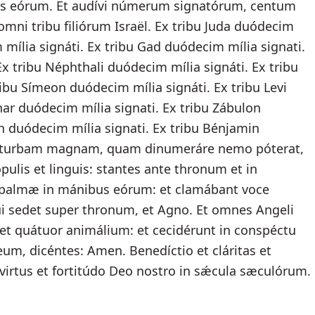
bus eórum. Et audívi númerum signatórum, centum
omni tribu filiórum Israël. Ex tribu Juda duódecim
 mília signáti. Ex tribu Gad duódecim mília signati.
Ex tribu Néphthali duódecim mília signáti. Ex tribu
ibu Símeon duódecim mília signáti. Ex tribu Levi
har duódecim mília signati. Ex tribu Zábulon
ph duódecim mília signati. Ex tribu Bénjamin
di turbam magnam, quam dinumeráre nemo póterat,
ulis et linguis: stantes ante thronum et in
et palmæ in mánibus eórum: et clamábant voce
ui sedet super thronum, et Agno. Et omnes Angeli
m et quátuor animálium: et cecidérunt in conspéctu
eum, dicéntes: Amen. Benedíctio et cláritas et
 virtus et fortitúdo Deo nostro in sǽcula sæculórum.