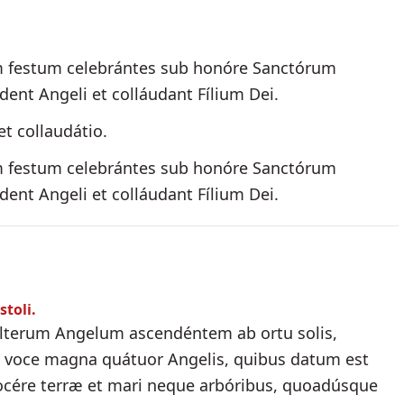
 festum celebrántes sub honóre Sanctórum
nt Angeli et colláudant Fílium Dei.
et collaudátio.
 festum celebrántes sub honóre Sanctórum
nt Angeli et colláudant Fílium Dei.
stoli.
i álterum Angelum ascendéntem ab ortu solis,
t voce magna quátuor Angelis, quibus datum est
nocére terræ et mari neque arbóribus, quoadúsque