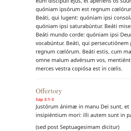
eum discípuli ejus, et apériens os suu
quóniam ipsórum est regnum cœlórum.
Beáti, qui lugent: quóniam ipsi consola
quóniam ipsi saturabúntur. Beáti mis
Beáti mundo corde: quóniam ipsi Deum 
vocabúntur. Beáti, qui persecutiónem 
regnum cœlórum. Beáti estis, cum maled
omne malum advérsum vos, mentiéntes
merces vestra copiósa est in cœlis.
Offertory
Sap 3:1-3
Justórum ánimæ in manu Dei sunt, et n
insipiéntium mori: illi autem sunt in pa
(sed post Septuagesimam dicitur)