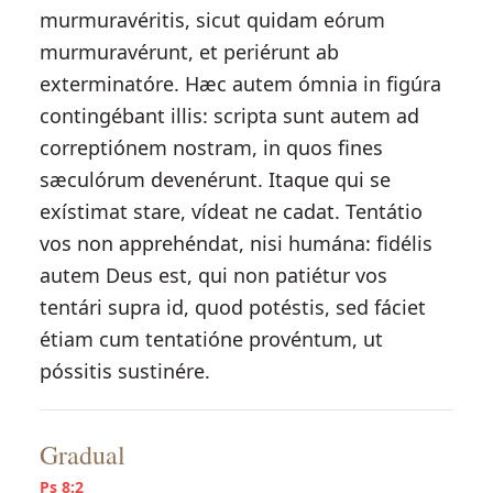
murmuravéritis, sicut quidam eórum
murmuravérunt, et periérunt ab
exterminatóre. Hæc autem ómnia in figúra
contingébant illis: scripta sunt autem ad
correptiónem nostram, in quos fines
sæculórum devenérunt. Itaque qui se
exístimat stare, vídeat ne cadat. Tentátio
vos non apprehéndat, nisi humána: fidélis
autem Deus est, qui non patiétur vos
tentári supra id, quod potéstis, sed fáciet
étiam cum tentatióne provéntum, ut
póssitis sustinére.
Gradual
Ps 8:2