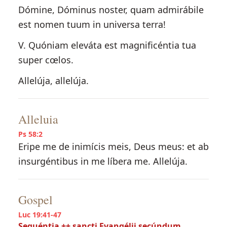
Dómine, Dóminus noster, quam admirábile
est nomen tuum in universa terra!
V. Quóniam eleváta est magnificéntia tua
super cœlos.
Allelúja, allelúja.
Alleluia
Ps 58:2
Eripe me de inimícis meis, Deus meus: et ab
insurgéntibus in me líbera me. Allelúja.
Gospel
Luc 19:41-47
Sequéntia ++ sancti Evangélii secúndum