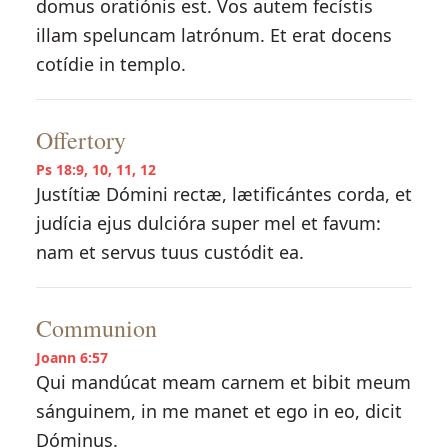
domus oratiónis est. Vos autem fecístis
illam speluncam latrónum. Et erat docens
cotídie in templo.
Offertory
Ps 18:9, 10, 11, 12
Justítiæ Dómini rectæ, lætificántes corda, et
judícia ejus dulcióra super mel et favum:
nam et servus tuus custódit ea.
Communion
Joann 6:57
Qui mandúcat meam carnem et bibit meum
sánguinem, in me manet et ego in eo, dicit
Dóminus.