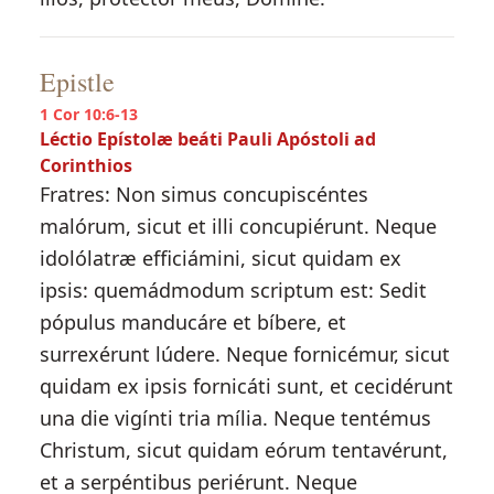
Epistle
1 Cor 10:6-13
Léctio Epístolæ beáti Pauli Apóstoli ad
Corinthios
Fratres: Non simus concupiscéntes
malórum, sicut et illi concupiérunt. Neque
idolólatræ efficiámini, sicut quidam ex
ipsis: quemádmodum scriptum est: Sedit
pópulus manducáre et bíbere, et
surrexérunt lúdere. Neque fornicémur, sicut
quidam ex ipsis fornicáti sunt, et cecidérunt
una die vigínti tria mília. Neque tentémus
Christum, sicut quidam eórum tentavérunt,
et a serpéntibus periérunt. Neque