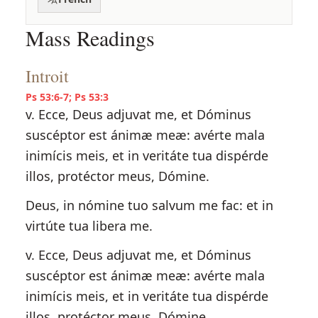
Mass Readings
Introit
Ps 53:6-7; Ps 53:3
v. Ecce, Deus adjuvat me, et Dóminus
suscéptor est ánimæ meæ: avérte mala
inimícis meis, et in veritáte tua dispérde
illos, protéctor meus, Dómine.
Deus, in nómine tuo salvum me fac: et in
virtúte tua libera me.
v. Ecce, Deus adjuvat me, et Dóminus
suscéptor est ánimæ meæ: avérte mala
inimícis meis, et in veritáte tua dispérde
illos, protéctor meus, Dómine.