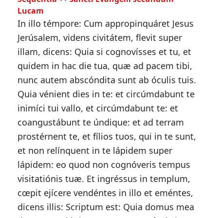
Lucam
In illo témpore: Cum appropinquáret Jesus
Jerúsalem, videns civitátem, flevit super
illam, dicens: Quia si cognovísses et tu, et
quidem in hac die tua, quæ ad pacem tibi,
nunc autem abscóndita sunt ab óculis tuis.
Quia vénient dies in te: et circúmdabunt te
inimíci tui vallo, et circúmdabunt te: et
coangustábunt te úndique: et ad terram
prostérnent te, et fílios tuos, qui in te sunt,
et non relínquent in te lápidem super
lápidem: eo quod non cognóveris tempus
visitatiónis tuæ. Et ingréssus in templum,
cœpit ejícere vendéntes in illo et eméntes,
dicens illis: Scriptum est: Quia domus mea