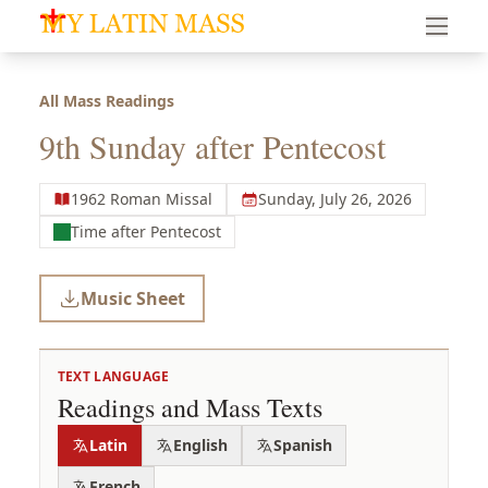
My Latin Mass - Traditional Latin Mass of South Florid
All Mass Readings
9th Sunday after Pentecost
1962 Roman Missal
Sunday, July 26, 2026
Time after Pentecost
Music Sheet
TEXT LANGUAGE
Readings and Mass Texts
Latin
English
Spanish
French