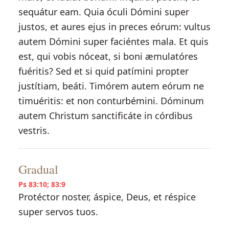
sequátur eam. Quia óculi Dómini super
justos, et aures ejus in preces eórum: vultus
autem Dómini super faciéntes mala. Et quis
est, qui vobis nóceat, si boni æmulatóres
fuéritis? Sed et si quid patímini propter
justítiam, beáti. Timórem autem eórum ne
timuéritis: et non conturbémini. Dóminum
autem Christum sanctificáte in córdibus
vestris.
Gradual
Ps 83:10; 83:9
Protéctor noster, áspice, Deus, et réspice
super servos tuos.