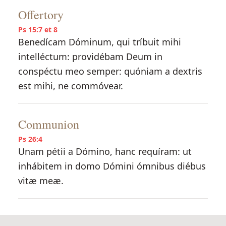
Offertory
Ps 15:7 et 8
Benedícam Dóminum, qui tríbuit mihi
intelléctum: providébam Deum in
conspéctu meo semper: quóniam a dextris
est mihi, ne commóvear.
Communion
Ps 26:4
Unam pétii a Dómino, hanc requíram: ut
inhábitem in domo Dómini ómnibus diébus
vitæ meæ.