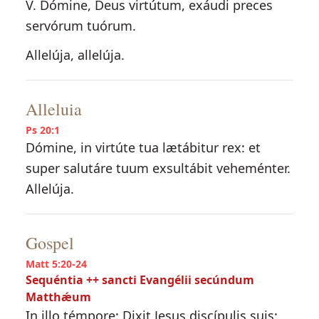
V. Dómine, Deus virtútum, exáudi preces
servórum tuórum.
Allelúja, allelúja.
Alleluia
Ps 20:1
Dómine, in virtúte tua lætábitur rex: et
super salutáre tuum exsultábit veheménter.
Allelúja.
Gospel
Matt 5:20-24
Sequéntia ++ sancti Evangélii secúndum
Matthǽum
In illo témpore: Dixit Jesus discípulis suis: