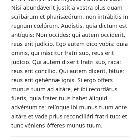
Nisi abundáverit justítia vestra plus quam
scribárum et pharisæórum, non intrábitis in
regnum cœlórum. Audístis, quia dictum est
antíquis: Non occídes: qui autem occíderit,
reus erit judício. Ego autem dico vobis: quia
omnis, qui iráscitur fratri suo, reus erit
judício. Qui autem díxerit fratri suo, raca:
reus erit concílio. Qui autem díxerit, fátue:
reus erit gehénnæ ignis. Si ergo offers
munus tuum ad altáre, et ibi recordátus
fúeris, quia frater tuus habet áliquid
advérsum te: relínque ibi munus tuum ante
altáre et vade prius reconciliári fratri tuo: et
tunc véniens ófferes munus tuum.