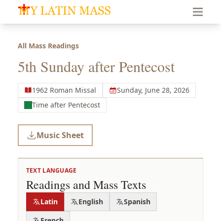
My Latin Mass - Traditional Latin Mass of South Florid
All Mass Readings
5th Sunday after Pentecost
1962 Roman Missal
Sunday, June 28, 2026
Time after Pentecost
Music Sheet
TEXT LANGUAGE
Readings and Mass Texts
Latin
English
Spanish
French