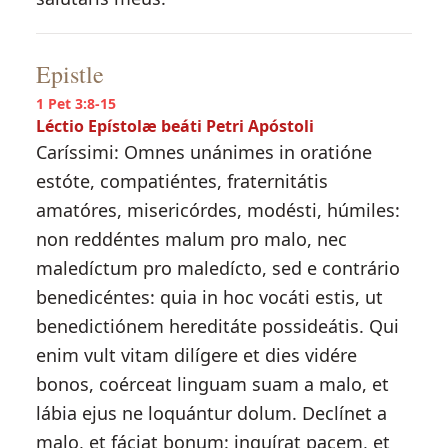
Epistle
1 Pet 3:8-15
Léctio Epístolæ beáti Petri Apóstoli
Caríssimi: Omnes unánimes in oratióne
estóte, compatiéntes, fraternitátis
amatóres, misericórdes, modésti, húmiles:
non reddéntes malum pro malo, nec
maledíctum pro maledícto, sed e contrário
benedicéntes: quia in hoc vocáti estis, ut
benedictiónem hereditáte possideátis. Qui
enim vult vitam dilígere et dies vidére
bonos, coérceat linguam suam a malo, et
lábia ejus ne loquántur dolum. Declínet a
malo, et fáciat bonum: inquírat pacem, et