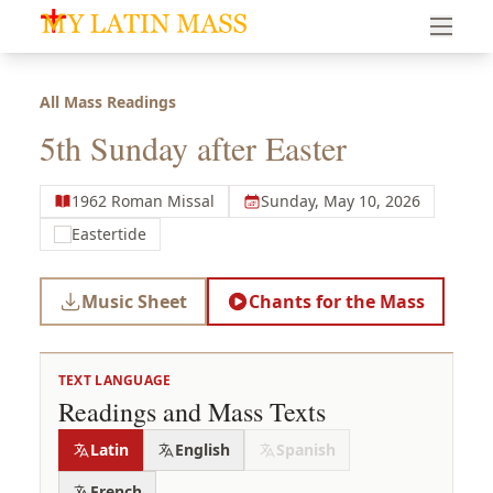
My Latin Mass - Traditional Latin Mass of South Florid
All Mass Readings
5th Sunday after Easter
1962 Roman Missal
Sunday, May 10, 2026
Eastertide
Music Sheet
Chants for the Mass
TEXT LANGUAGE
Readings and Mass Texts
Latin
English
Spanish
French