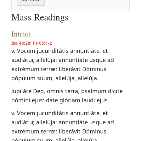
Mass Readings
Introit
Isa 48:20; Ps 65:1-2
v. Vocem jucunditátis annuntiáte, et
audiátur, allelúja: annuntiáte usque ad
extrémum terræ: liberávit Dóminus
pópulum suum, allelúja, allelúja.
Jubiláte Deo, omnis terra, psalmum dícite
nómini ejus: date glóriam laudi ejus.
v. Vocem jucunditátis annuntiáte, et
audiátur, allelúja: annuntiáte usque ad
extrémum terræ: liberávit Dóminus
pópulum suum, allelúja, allelúja.