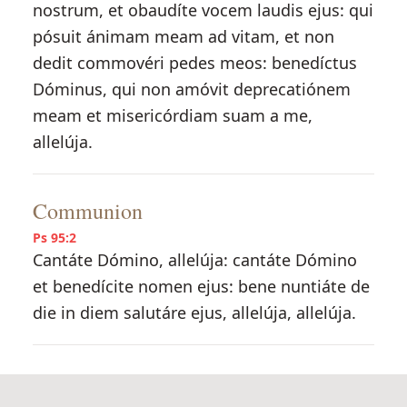
nostrum, et obaudíte vocem laudis ejus: qui
pósuit ánimam meam ad vitam, et non
dedit commovéri pedes meos: benedíctus
Dóminus, qui non amóvit deprecatiónem
meam et misericórdiam suam a me,
allelúja.
Communion
Ps 95:2
Cantáte Dómino, allelúja: cantáte Dómino
et benedícite nomen ejus: bene nuntiáte de
die in diem salutáre ejus, allelúja, allelúja.