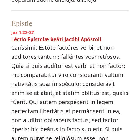
Epistle
Jas 1:22-27
Léctio Epístolæ beáti Jacóbi Apóstoli
Caríssimi: Estóte factóres verbi, et non
auditóres tantum: falléntes vosmetípsos.
Quia si quis audítor est verbi et non factor:
hic comparábitur viro consideránti vultum
nativitátis suæ in spéculo: considerávit
enim se et ábiit, et statim oblítus est, qualis
fúerit. Qui autem perspéxerit in legem
perfectam libertátis et permánserit in ea,
non audítor obliviósus factus, sed factor
óperis: hic beátus in facto suo erit. Si quis
autem putat se religiósum esse, non