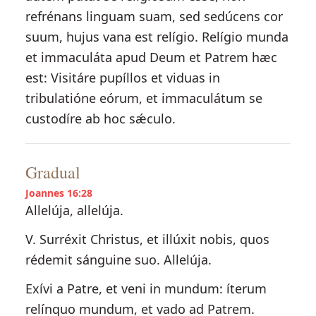
refrénans linguam suam, sed sedúcens cor
suum, hujus vana est relígio. Relígio munda
et immaculáta apud Deum et Patrem hæc
est: Visitáre pupíllos et viduas in
tribulatióne eórum, et immaculátum se
custodíre ab hoc sǽculo.
Gradual
Joannes 16:28
Allelúja, allelúja.
V. Surréxit Christus, et illúxit nobis, quos
rédemit sánguine suo. Allelúja.
Exívi a Patre, et veni in mundum: íterum
relínquo mundum, et vado ad Patrem.