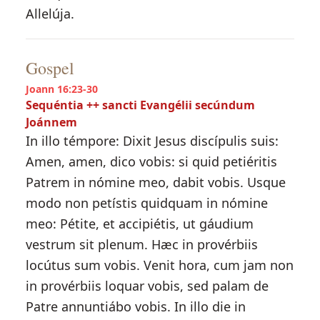
Allelúja.
Gospel
Joann 16:23-30
Sequéntia ++ sancti Evangélii secúndum
Joánnem
In illo témpore: Dixit Jesus discípulis suis:
Amen, amen, dico vobis: si quid petiéritis
Patrem in nómine meo, dabit vobis. Usque
modo non petístis quidquam in nómine
meo: Pétite, et accipiétis, ut gáudium
vestrum sit plenum. Hæc in provérbiis
locútus sum vobis. Venit hora, cum jam non
in provérbiis loquar vobis, sed palam de
Patre annuntiábo vobis. In illo die in