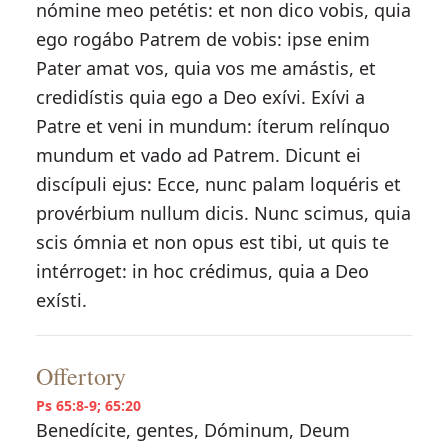
nómine meo petétis: et non dico vobis, quia
ego rogábo Patrem de vobis: ipse enim
Pater amat vos, quia vos me amástis, et
credidístis quia ego a Deo exívi. Exívi a
Patre et veni in mundum: íterum relínquo
mundum et vado ad Patrem. Dicunt ei
discípuli ejus: Ecce, nunc palam loquéris et
provérbium nullum dicis. Nunc scimus, quia
scis ómnia et non opus est tibi, ut quis te
intérroget: in hoc crédimus, quia a Deo
exísti.
Offertory
Ps 65:8-9; 65:20
Benedícite, gentes, Dóminum, Deum