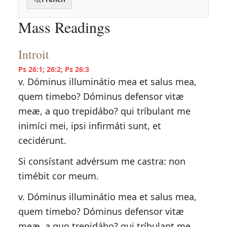
Mass Readings
Introit
Ps 26:1; 26:2; Ps 26:3
v. Dóminus illuminátio mea et salus mea,
quem timebo? Dóminus defensor vitæ
meæ, a quo trepidábo? qui tríbulant me
inimíci mei, ipsi infirmáti sunt, et
cecidérunt.
Si consístant advérsum me castra: non
timébit cor meum.
v. Dóminus illuminátio mea et salus mea,
quem timebo? Dóminus defensor vitæ
meæ, a quo trepidábo? qui tríbulant me