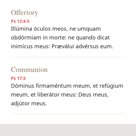
Offertory
Ps 12:4-5
Illúmina óculos meos, ne umquam
obdórmiam in morte: ne quando dicat
inimícus meus: Præválui advérsus eum.
Communion
Ps 17:3
Dóminus firmaméntum meum, et refúgium
meum, et liberátor meus: Deus meus,
adjútor meus.