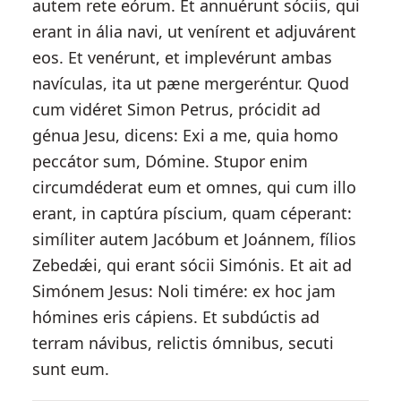
autem rete eórum. Et annuérunt sóciis, qui
erant in ália navi, ut venírent et adjuvárent
eos. Et venérunt, et implevérunt ambas
navículas, ita ut pæne mergeréntur. Quod
cum vidéret Simon Petrus, prócidit ad
génua Jesu, dicens: Exi a me, quia homo
peccátor sum, Dómine. Stupor enim
circumdéderat eum et omnes, qui cum illo
erant, in captúra píscium, quam céperant:
simíliter autem Jacóbum et Joánnem, fílios
Zebedǽi, qui erant sócii Simónis. Et ait ad
Simónem Jesus: Noli timére: ex hoc jam
hómines eris cápiens. Et subdúctis ad
terram návibus, relictis ómnibus, secuti
sunt eum.