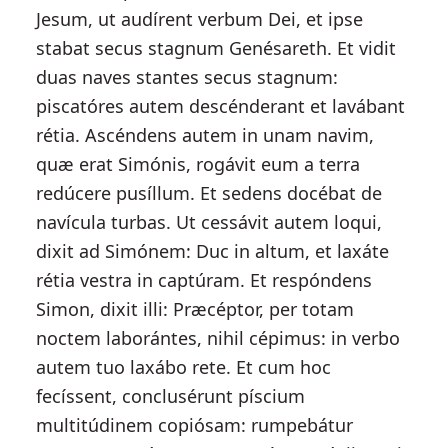
Jesum, ut audírent verbum Dei, et ipse
stabat secus stagnum Genésareth. Et vidit
duas naves stantes secus stagnum:
piscatóres autem descénderant et lavábant
rétia. Ascéndens autem in unam navim,
quæ erat Simónis, rogávit eum a terra
redúcere pusíllum. Et sedens docébat de
navícula turbas. Ut cessávit autem loqui,
dixit ad Simónem: Duc in altum, et laxáte
rétia vestra in captúram. Et respóndens
Simon, dixit illi: Præcéptor, per totam
noctem laborántes, nihil cépimus: in verbo
autem tuo laxábo rete. Et cum hoc
fecíssent, conclusérunt píscium
multitúdinem copiósam: rumpebátur