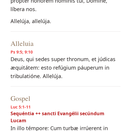
propter honórem nóminis tui, Dómine,
líbera nos.
Allelúja, allelúja.
Alleluia
Ps 9:5; 9:10
Deus, qui sedes super thronum, et júdicas
æquitátem: esto refúgium páuperum in
tribulatióne. Allelúja.
Gospel
Luc 5:1-11
Sequéntia ++ sancti Evangélii secúndum
Lucam
In illo témpore: Cum turbæ irrúerent in