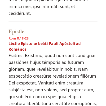
inimíci mei, ipsi infirmáti sunt, et
cecidérunt.
Epistle
Rom 8:18-23
Léctio Epístolæ beáti Pauli Apóstoli ad
Romános
Fratres: Exístimo, quod non sunt condígnæ
passiónes hujus témporis ad futúram
glóriam, quæ revelábitur in nobis. Nam
exspectátio creatúræ revelatiónem filiórum
Dei exspéctat. Vanitáti enim creatúra
subjécta est, non volens, sed propter eum,
qui subjécit eam in spe: quia et ipsa
creatúra liberábitur a servitúte corruptiónis,