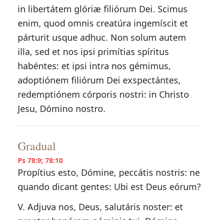
in libertátem glóriæ filiórum Dei. Scimus
enim, quod omnis creatúra ingemíscit et
párturit usque adhuc. Non solum autem
illa, sed et nos ipsi primítias spíritus
habéntes: et ipsi intra nos gémimus,
adoptiónem filiórum Dei exspectántes,
redemptiónem córporis nostri: in Christo
Jesu, Dómino nostro.
Gradual
Ps 78:9; 78:10
Propítius esto, Dómine, peccátis nostris: ne
quando dicant gentes: Ubi est Deus eórum?
V. Adjuva nos, Deus, salutáris noster: et