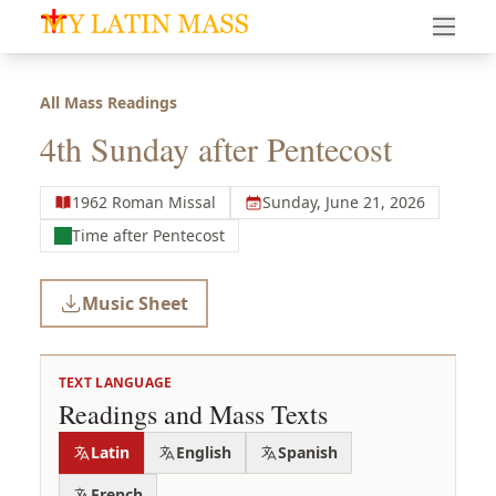
My Latin Mass - Traditional Latin Mass of South Florid
All Mass Readings
4th Sunday after Pentecost
1962 Roman Missal
Sunday, June 21, 2026
Time after Pentecost
Music Sheet
TEXT LANGUAGE
Readings and Mass Texts
Latin
English
Spanish
French