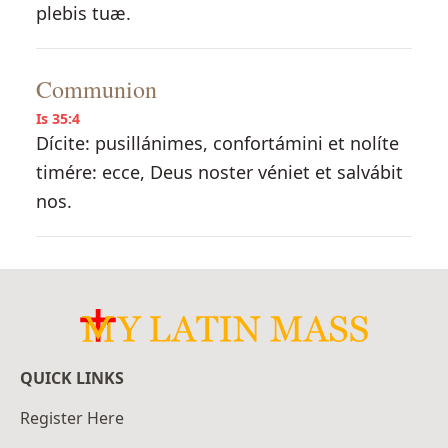
plebis tuæ.
Communion
Is 35:4
Dícite: pusillánimes, confortámini et nolíte
timére: ecce, Deus noster véniet et salvábit
nos.
QUICK LINKS
Register Here