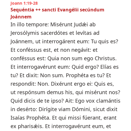
Joann 1:19-28
Sequéntia ++ sancti Evangélii secúndum
Joánnem
In illo tempore: Misérunt Judǽi ab
Jerosólymis sacerdótes et levítas ad
Joánnem, ut interrogárent eum: Tu quis es?
Et conféssus est, et non negávit: et
conféssus est: Quia non sum ego Christus.
Et interrogavérunt eum: Quid ergo? Elías es
tu? Et dixit: Non sum. Prophéta es tu? Et
respondit: Non. Dixérunt ergo ei: Quis es,
ut respónsum demus his, qui misérunt nos?
Quid dicis de te ipso? Ait: Ego vox clamántis
in desérto: Dirígite viam Dómini, sicut dixit
Isaías Prophéta. Et qui missi fúerant, erant
ex pharisǽis. Et interrogavérunt eum, et