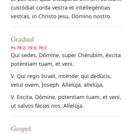
custódiat corda vestra et intellegéntias
vestras, in Christo Jesu, Dómino nostro.
Gradual
Ps 79:2; 79:3; 79:2
Qui sedes, Dómine, super Chérubim, éxcita
poténtiam tuam, et veni.
V. Qui regis Israël, inténde: qui dedúcis,
velut ovem, Joseph. Allelúja, allelúja,
V. Excita, Dómine, potentiam tuam, et veni,
ut salvos fácias nos. Allelúja.
Gospel