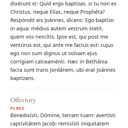
dixérunt ei: Quid ergo baptízas, si tu non es
Christus, neque Elías, neque Prophéta?
Respóndit eis Joánnes, dicens: Ego baptízo
in aqua: médius autem vestrum stetit,
quem vos nescítis. Ipse est, qui post me
ventúrus est, qui ante me factus est: cujus
ego non sum dignus ut solvam ejus
corrígiam calceaménti. Hæc in Bethánia
facta sunt trans Jordánem, ubi erat Joánnes
baptízans.
Offertory
Ps 84:2
Benedixísti, Dómine, terram tuam: avertísti
captivitátem Jacob: remisísti iniquitatem