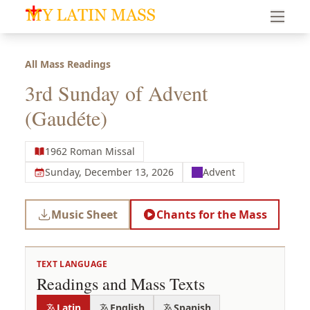
My Latin Mass - Traditional Latin Mass of South Florid
All Mass Readings
3rd Sunday of Advent
(Gaudéte)
1962 Roman Missal
Sunday, December 13, 2026
Advent
Music Sheet
Chants for the Mass
TEXT LANGUAGE
Readings and Mass Texts
Latin
English
Spanish