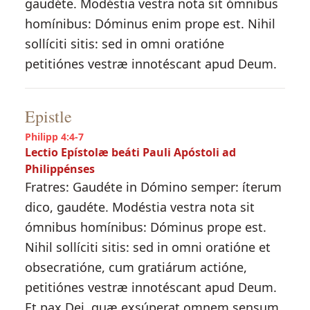
gaudéte. Modéstia vestra nota sit ómnibus
homínibus: Dóminus enim prope est. Nihil
sollíciti sitis: sed in omni oratióne
petitiónes vestræ innotéscant apud Deum.
Epistle
Philipp 4:4-7
Lectio Epístolæ beáti Pauli Apóstoli ad
Philippénses
Fratres: Gaudéte in Dómino semper: íterum
dico, gaudéte. Modéstia vestra nota sit
ómnibus homínibus: Dóminus prope est.
Nihil sollíciti sitis: sed in omni oratióne et
obsecratióne, cum gratiárum actióne,
petitiónes vestræ innotéscant apud Deum.
Et pax Dei, quæ exsúperat omnem sensum,