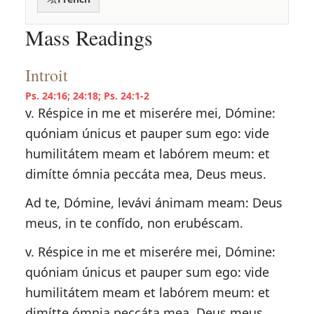
Mass Readings
Introit
Ps. 24:16; 24:18; Ps. 24:1-2
v. Réspice in me et miserére mei, Dómine:
quóniam únicus et pauper sum ego: vide
humilitátem meam et labórem meum: et
dimítte ómnia peccáta mea, Deus meus.
Ad te, Dómine, levávi ánimam meam: Deus
meus, in te confído, non erubéscam.
v. Réspice in me et miserére mei, Dómine:
quóniam únicus et pauper sum ego: vide
humilitátem meam et labórem meum: et
dimítte ómnia peccáta mea, Deus meus.