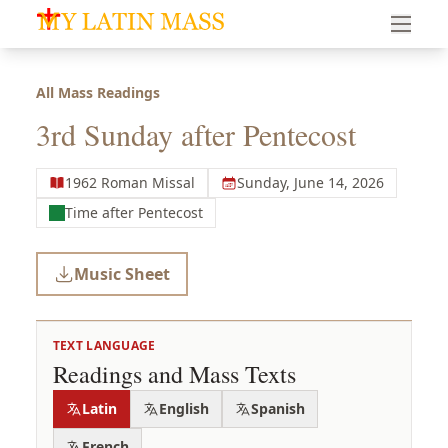
My Latin Mass - Traditional Latin Mass of South Florid
All Mass Readings
3rd Sunday after Pentecost
1962 Roman Missal
Sunday, June 14, 2026
Time after Pentecost
Music Sheet
TEXT LANGUAGE
Readings and Mass Texts
Latin
English
Spanish
French