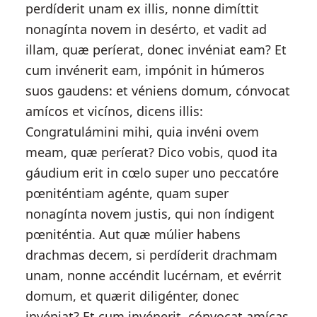
perdíderit unam ex illis, nonne dimíttit
nonagínta novem in desérto, et vadit ad
illam, quæ períerat, donec invéniat eam? Et
cum invénerit eam, impónit in húmeros
suos gaudens: et véniens domum, cónvocat
amícos et vicínos, dicens illis:
Congratulámini mihi, quia invéni ovem
meam, quæ períerat? Dico vobis, quod ita
gáudium erit in cœlo super uno peccatóre
pœniténtiam agénte, quam super
nonagínta novem justis, qui non índigent
pœniténtia. Aut quæ múlier habens
drachmas decem, si perdíderit drachmam
unam, nonne accéndit lucérnam, et evérrit
domum, et quærit diligénter, donec
invéniat? Et cum invénerit, cónvocat amícas