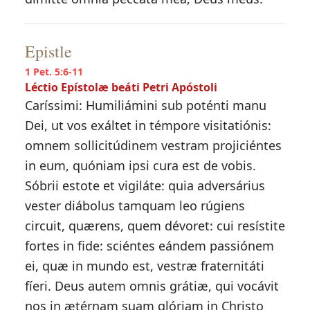
Epistle
1 Pet. 5:6-11
Léctio Epístolæ beáti Petri Apóstoli
Caríssimi: Humiliámini sub poténti manu
Dei, ut vos exáltet in témpore visitatiónis:
omnem sollicitúdinem vestram projiciéntes
in eum, quóniam ipsi cura est de vobis.
Sóbrii estote et vigiláte: quia adversárius
vester diábolus tamquam leo rúgiens
circuit, quærens, quem dévoret: cui resístite
fortes in fide: sciéntes eándem passiónem
ei, quæ in mundo est, vestræ fraternitáti
fíeri. Deus autem omnis grátiæ, qui vocávit
nos in ætérnam suam glóriam in Christo