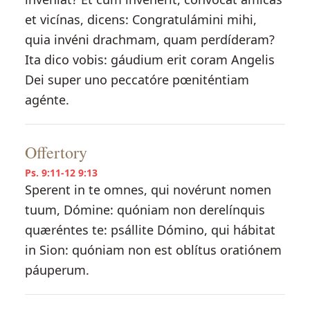
et vicínas, dicens: Congratulámini mihi,
quia invéni drachmam, quam perdíderam?
Ita dico vobis: gáudium erit coram Angelis
Dei super uno peccatóre pœniténtiam
agénte.
Offertory
Ps. 9:11-12 9:13
Sperent in te omnes, qui novérunt nomen
tuum, Dómine: quóniam non derelínquis
quæréntes te: psállite Dómino, qui hábitat
in Sion: quóniam non est oblítus oratiónem
páuperum.