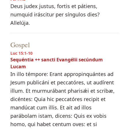
Deus judex justus, fortis et pátiens,
numquid iráscitur per síngulos dies?
Allelúja.
Gospel
Luc 15:1-10
Sequéntia ++ sancti Evangélii secúndum
Lucam
In illo témpore: Erant appropinquántes ad
Jesum publicáni et peccatóres, ut audírent
illum. Et murmurábant pharisǽi et scribæ,
dicéntes: Quia hic peccatóres recipit et
mandúcat cum illis. Et ait ad illos
parábolam istam, dicens: Quis ex vobis
homo, qui habet centum oves: et si