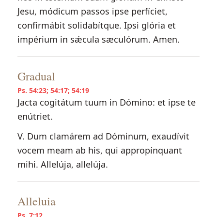
Jesu, módicum passos ipse perfíciet,
confirmábit solidabítque. Ipsi glória et
impérium in sǽcula sæculórum. Amen.
Gradual
Ps. 54:23; 54:17; 54:19
Jacta cogitátum tuum in Dómino: et ipse te
enútriet.
V. Dum clamárem ad Dóminum, exaudívit
vocem meam ab his, qui appropínquant
mihi. Allelúja, allelúja.
Alleluia
Ps. 7:12