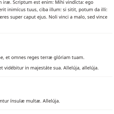
 iræ. Scriptum est enim: Mihi vindícta: ego
it inimícus tuus, ciba illum: si sitit, potum da illi:
res super caput ejus. Noli vinci a malo, sed vince
, et omnes reges terræ glóriam tuam.
vidébitur in majestáte sua. Allelúja, allelúja.
ntur ínsulæ multæ. Allelúja.