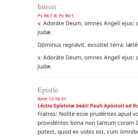
Introit
Ps 96:7-8; Ps 96:1
v. Adoráte Deum, omnes Angeli ejus: au
Judæ.
Dóminus regnávit, exsúltet terra: læt
v. Adoráte Deum, omnes Angeli ejus: au
Judæ.
Epistle
Rom 12:16-21
Léctio Epístolæ beáti Pauli Apóstoli ad 
Fratres: Nolíte esse prudéntes apud 
providéntes bona non tantum coram D
potest, quod ex vobis est, cum ómni