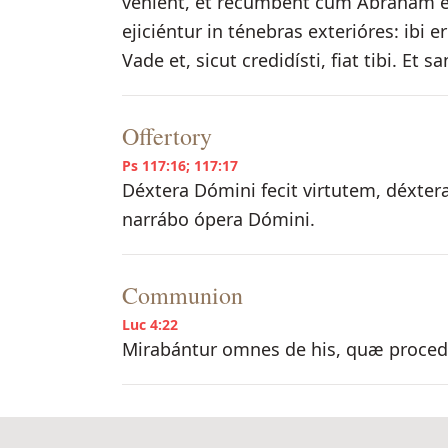
vénient, et recúmbent cum Abraham et 
ejiciéntur in ténebras exterióres: ibi er
Vade et, sicut credidísti, fiat tibi. Et s
Offertory
Ps 117:16; 117:17
Déxtera Dómini fecit virtutem, déxter
narrábo ópera Dómini.
Communion
Luc 4:22
Mirabántur omnes de his, quæ proced