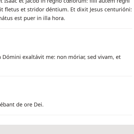
Isaac et Jacob in regno cœlórum: fílii autem regni
it fletus et stridor déntium. Et dixit Jesus centurióni:
anátus est puer in illa hora.
a Dómini exaltávit me: non móriar, sed vivam, et
ébant de ore Dei.