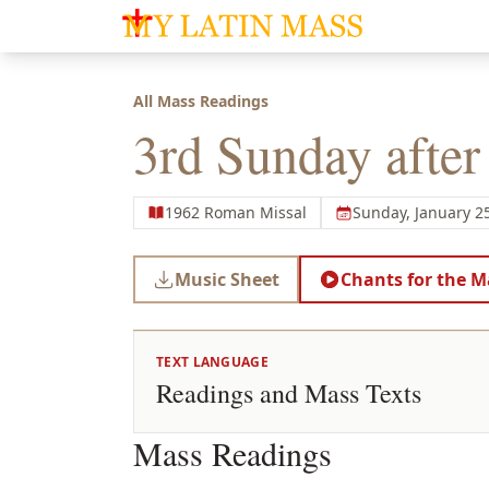
My Latin Mass - Traditional Latin Mass of So
All Mass Readings
3rd Sunday afte
1962 Roman Missal
Sunday, January 2
Music Sheet
Chants for the M
TEXT LANGUAGE
Readings and Mass Texts
Mass Readings