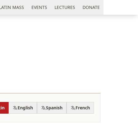
LATIN MASS
EVENTS
LECTURES
DONATE
tin
English
Spanish
French