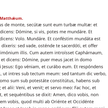
m Matthǽum.
sus de monte, secútæ sunt eum turbæ multæ: et
dicens: Dómine, si vis, potes me mundáre. Et
dicens: Volo. Mundáre. Et conféstim mundáta est
ni díxeris: sed vade, osténde te sacerdóti, et offer
timónium illis. Cum autem introísset Caphárnaum,
 et dicens: Dómine, puer meus jacet in domo
illi Jesus: Ego véniam, et curábo eum. Et respóndens
s, ut intres sub tectum meum: sed tantum dic verbo,
homo sum sub potestáte constitútus, habens sub
 et alii: Veni, et venit; et servo meo: Fac hoc, et
t, et sequéntibus se dixit: Amen, dico vobis, non
utem vobis, quod multi ab Oriénte et Occidénte