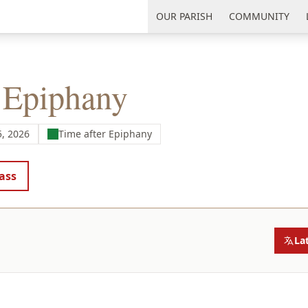
uth Florida
OUR PARISH
COMMUNITY
r Epiphany
5, 2026
Time after Epiphany
ass
La