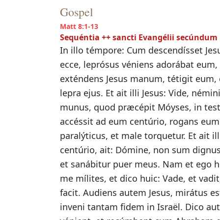
Gospel
Matt 8:1-13
Sequéntia ++ sancti Evangélii secúndu
In illo témpore: Cum descendísset Je
ecce, leprósus véniens adorábat eum, 
exténdens Jesus manum, tétigit eum, 
lepra ejus. Et ait illi Jesus: Vide, némi
munus, quod præcépit Móyses, in tes
accéssit ad eum centúrio, rogans eum
paralýticus, et male torquetur. Et ait 
centúrio, ait: Dómine, non sum dignu
et sanábitur puer meus. Nam et ego 
me mílites, et dico huic: Vade, et vadit;
facit. Audiens autem Jesus, mirátus es
inveni tantam fidem in Israël. Dico a