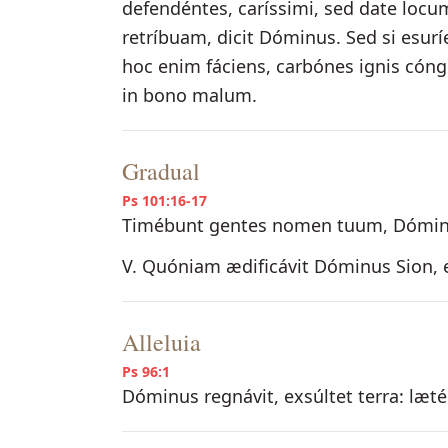
defendéntes, caríssimi, sed date locum
retríbuam, dicit Dóminus. Sed si esuríer
hoc enim fáciens, carbónes ignis cónge
in bono malum.
Gradual
Ps 101:16-17
Timébunt gentes nomen tuum, Dómine
V. Quóniam ædificávit Dóminus Sion, et 
Alleluia
Ps 96:1
Dóminus regnávit, exsúltet terra: læté