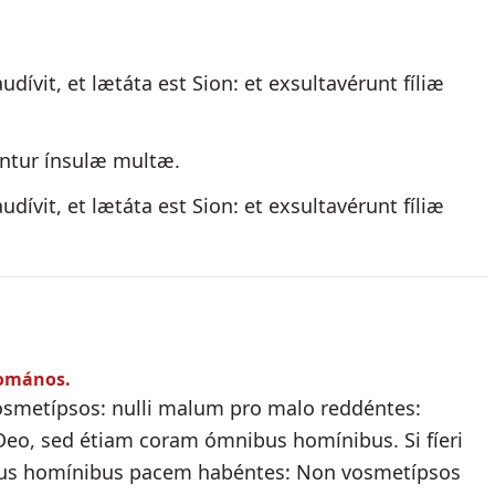
dívit, et lætáta est Sion: et exsultavérunt fíliæ
éntur ínsulæ multæ.
dívit, et lætáta est Sion: et exsultavérunt fíliæ
Romános.
vosmetípsos: nulli malum pro malo reddéntes:
eo, sed étiam coram ómnibus homínibus. Si fíeri
bus homínibus pacem habéntes: Non vosmetípsos