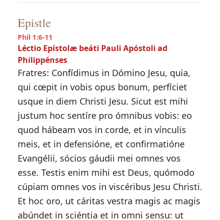
Epistle
Phil 1:6-11
Léctio Epístolæ beáti Pauli Apóstoli ad
Philippénses
Fratres: Confídimus in Dómino Jesu, quia,
qui cœpit in vobis opus bonum, perfíciet
usque in diem Christi Jesu. Sicut est mihi
justum hoc sentíre pro ómnibus vobis: eo
quod hábeam vos in corde, et in vínculis
meis, et in defensióne, et confirmatióne
Evangélii, sócios gáudii mei omnes vos
esse. Testis enim mihi est Deus, quómodo
cúpiam omnes vos in viscéribus Jesu Christi.
Et hoc oro, ut cáritas vestra magis ac magis
abúndet in sciéntia et in omni sensu: ut