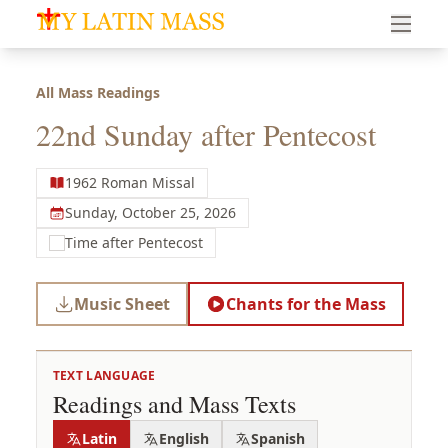
My Latin Mass - Traditional Latin Mass of South Florid
All Mass Readings
22nd Sunday after Pentecost
1962 Roman Missal
Sunday, October 25, 2026
Time after Pentecost
Music Sheet
Chants for the Mass
TEXT LANGUAGE
Readings and Mass Texts
Latin
English
Spanish