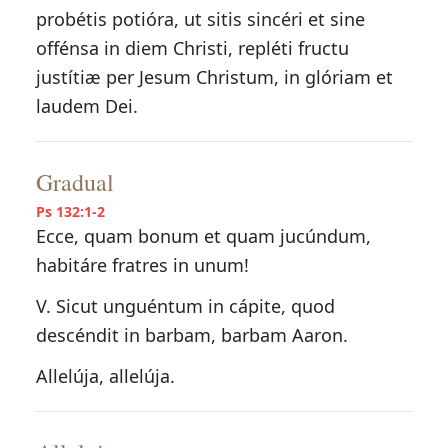
probétis potióra, ut sitis sincéri et sine
offénsa in diem Christi, repléti fructu
justítiæ per Jesum Christum, in glóriam et
laudem Dei.
Gradual
Ps 132:1-2
Ecce, quam bonum et quam jucúndum,
habitáre fratres in unum!
V. Sicut unguéntum in cápite, quod
descéndit in barbam, barbam Aaron.
Allelúja, allelúja.