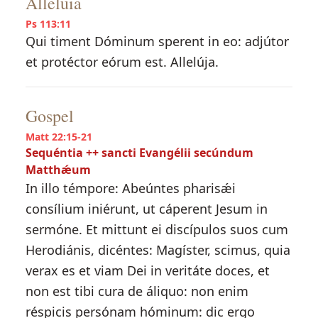
Alleluia
Ps 113:11
Qui timent Dóminum sperent in eo: adjútor
et protéctor eórum est. Allelúja.
Gospel
Matt 22:15-21
Sequéntia ++ sancti Evangélii secúndum
Matthǽum
In illo témpore: Abeúntes pharisǽi
consílium iniérunt, ut cáperent Jesum in
sermóne. Et mittunt ei discípulos suos cum
Herodiánis, dicéntes: Magíster, scimus, quia
verax es et viam Dei in veritáte doces, et
non est tibi cura de áliquo: non enim
réspicis persónam hóminum: dic ergo