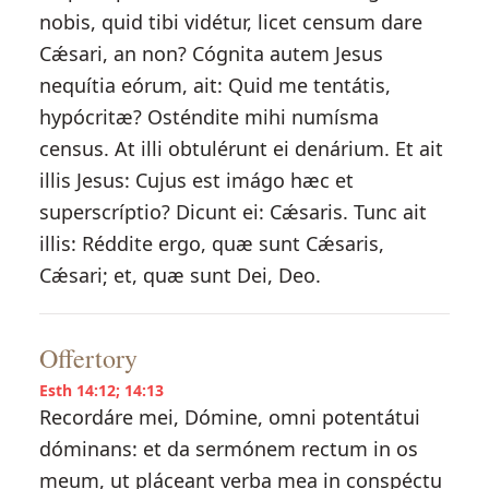
nobis, quid tibi vidétur, licet censum dare
Cǽsari, an non? Cógnita autem Jesus
nequítia eórum, ait: Quid me tentátis,
hypócritæ? Osténdite mihi numísma
census. At illi obtulérunt ei denárium. Et ait
illis Jesus: Cujus est imágo hæc et
superscríptio? Dicunt ei: Cǽsaris. Tunc ait
illis: Réddite ergo, quæ sunt Cǽsaris,
Cǽsari; et, quæ sunt Dei, Deo.
Offertory
Esth 14:12; 14:13
Recordáre mei, Dómine, omni potentátui
dóminans: et da sermónem rectum in os
meum, ut pláceant verba mea in conspéctu