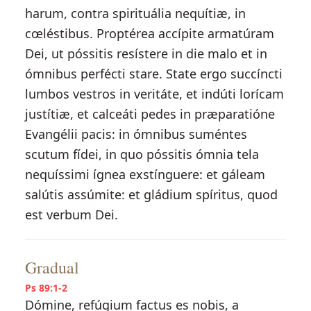
harum, contra spirituália nequítiæ, in
cœléstibus. Proptérea accípite armatúram
Dei, ut póssitis resístere in die malo et in
ómnibus perfécti stare. State ergo succíncti
lumbos vestros in veritáte, et indúti lorícam
justítiæ, et calceáti pedes in præparatióne
Evangélii pacis: in ómnibus suméntes
scutum fídei, in quo póssitis ómnia tela
nequíssimi ígnea exstínguere: et gáleam
salútis assúmite: et gládium spíritus, quod
est verbum Dei.
Gradual
Ps 89:1-2
Dómine, refúgium factus es nobis, a