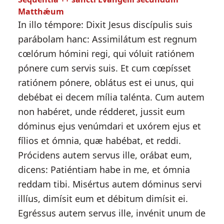
Matthǽum
In illo témpore: Dixit Jesus discípulis suis
parábolam hanc: Assimilátum est regnum
cœlórum hómini regi, qui vóluit ratiónem
pónere cum servis suis. Et cum cœpísset
ratiónem pónere, oblátus est ei unus, qui
debébat ei decem mília talénta. Cum autem
non habéret, unde rédderet, jussit eum
dóminus ejus venúmdari et uxórem ejus et
fílios et ómnia, quæ habébat, et reddi.
Prócidens autem servus ille, orábat eum,
dicens: Patiéntiam habe in me, et ómnia
reddam tibi. Misértus autem dóminus servi
illíus, dimísit eum et débitum dimísit ei.
Egréssus autem servus ille, invénit unum de