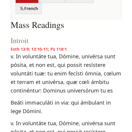
French
Mass Readings
Introit
Esth 13:9; 13:10-11; Ps 118:1
v. In voluntáte tua, Dómine, univérsa sunt
pósita, et non est, qui possit resístere
voluntáti tuæ: tu enim fecísti ómnia, cœlum
et terram et univérsa, quæ cœli ámbitu
continéntur: Dominus universórum tu es
Beáti immaculáti in via: qui ámbulant in
lege Dómini.
v. In voluntáte tua, Dómine, univérsa sunt
pósita, et non est, qui possit resístere