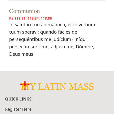
Communion
Ps 118:81; 118:84; 118:86
In salutári tuo ánima mea, et in verbum
tuum sperávi: quando fácies de
persequéntibus me judícium? iníqui
persecúti sunt me, ádjuva me, Dómine,
Deus meus.
QUICK LINKS
Register Here