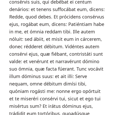
consérvis suis, qui debébat ei centum
denários: et tenens suffocábat eum, dicens:
Redde, quod debes. Et prócidens consérvus
ejus, rogábat eum, dicens: Patiéntiam habe
in me, et ómnia reddam tibi. Ille autem
nóluit: sed ábiit, et misit eum in cárcerem,
donec rédderet débitum. Vidéntes autem
consérvi ejus, quæ fiébant, contristáti sunt
valde: et venérunt et narravérunt dómino
suo ómnia, quæ facta fúerant. Tunc vocávit
illum dóminus suus: et ait illi: Serve
nequam, omne débitum dimísi tibi,
quóniam rogásti me: nonne ergo opórtuit
et te miseréri consérvi tui, sicut et ego tui
misértus sum? Et irátus dóminus ejus,
trádidit eum tortóribus, quoadúsque