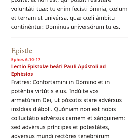
voluntáti tuæ: tu enim fecísti ómnia, cœlum
et terram et univérsa, quæ cœli ámbitu
continéntur: Dominus universórum tu es.
Epistle
Ephes 6:10-17
Lectio Epistolæ beáti Pauli Apóstoli ad
Ephésios
Fratres: Confortámini in Dómino et in
poténtia virtútis ejus. Indúite vos
armatúram Dei, ut póssitis stare advérsus
insídias diáboli. Quóniam non est nobis
colluctátio advérsus carnem et sánguinem:
sed advérsus príncipes et potestátes,
advérsus mundi rectóres tenebrárum