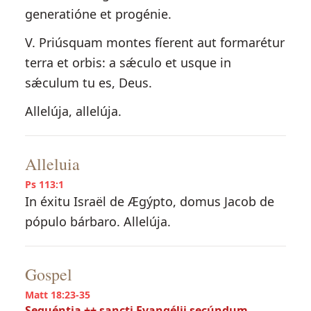
generatióne et progénie.
V. Priúsquam montes fíerent aut formarétur
terra et orbis: a sǽculo et usque in
sǽculum tu es, Deus.
Allelúja, allelúja.
Alleluia
Ps 113:1
In éxitu Israël de Ægýpto, domus Jacob de
pópulo bárbaro. Allelúja.
Gospel
Matt 18:23-35
Sequéntia ++ sancti Evangélii secúndum