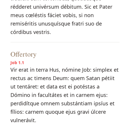
rédderet univérsum débitum. Sic et Pater
meus cœléstis fáciet vobis, si non
remiséritis unusquísque fratri suo de
córdibus vestris.
Offertory
Job 1.1
Vir erat in terra Hus, nómine Job: simplex et
rectus ac timens Deum: quem Satan pétiit
ut tentáret: et data est ei potéstas a
Dómino in facultátes et in carnem ejus:
perdidítque omnem substántiam ipsíus et
fílios: carnem quoque ejus gravi úlcere
vulnerávit.