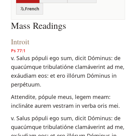
French
Mass Readings
Introit
Ps 77:1
v. Salus pópuli ego sum, dicit Dóminus: de
quacúmque tribulatióne clamáverint ad me,
exáudiam eos: et ero illórum Dóminus in
perpétuum.
Attendite, pópule meus, legem meam:
inclináte aurem vestram in verba oris mei.
v. Salus pópuli ego sum, dicit Dóminus: de
quacúmque tribulatióne clamáverint ad me,
exáudiam eos: et ero illórum Dóminus in