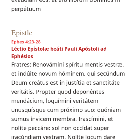
perpétuum
Epistle
Ephes 4:23-28
Léctio Epístolæ beáti Pauli Apóstoli ad
Ephésios
Fratres: Renovámini spíritu mentis vestræ,
et indúite novum hóminem, qui secúndum
Deum creátus est in justítia et sanctitáte
veritátis. Propter quod deponéntes
mendácium, loquímini veritátem
unusquísque cum próximo suo: quóniam
sumus ínvicem membra. Irascímini, et
nolíte peccáre: sol non occídat super
iracúndiam vestram. Nolíte locum dare