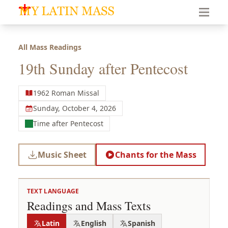
My Latin Mass - Traditional Latin Mass of South Florid
All Mass Readings
19th Sunday after Pentecost
1962 Roman Missal
Sunday, October 4, 2026
Time after Pentecost
Music Sheet
Chants for the Mass
TEXT LANGUAGE
Readings and Mass Texts
Latin
English
Spanish