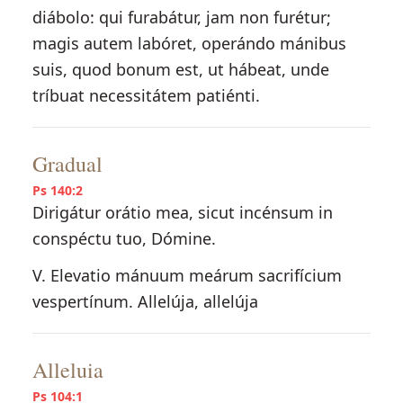
diábolo: qui furabátur, jam non furétur;
magis autem labóret, operándo mánibus
suis, quod bonum est, ut hábeat, unde
tríbuat necessitátem patiénti.
Gradual
Ps 140:2
Dirigátur orátio mea, sicut incénsum in
conspéctu tuo, Dómine.
V. Elevatio mánuum meárum sacrifícium
vespertínum. Allelúja, allelúja
Alleluia
Ps 104:1