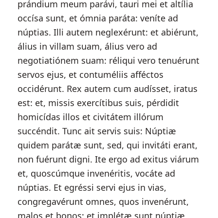
prándium meum parávi, tauri mei et altília
occísa sunt, et ómnia paráta: veníte ad
núptias. Illi autem neglexérunt: et abiérunt,
álius in villam suam, álius vero ad
negotiatiónem suam: réliqui vero tenuérunt
servos ejus, et contuméliis afféctos
occidérunt. Rex autem cum audísset, iratus
est: et, missis exercítibus suis, pérdidit
homicídas illos et civitátem illórum
succéndit. Tunc ait servis suis: Núptiæ
quidem parátæ sunt, sed, qui invitáti erant,
non fuérunt digni. Ite ergo ad exitus viárum
et, quoscúmque invenéritis, vocáte ad
núptias. Et egréssi servi ejus in vias,
congregavérunt omnes, quos invenérunt,
malos et bonos: et implétæ sunt núptiæ