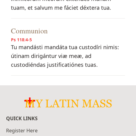
tuam, et salvum me fáciet déxtera tua.
Communion
Ps 118:4-5
Tu mandásti mandáta tua custodíri nimis:
útinam dirigántur viæ meæ, ad
custodiéndas justificatiónes tuas.
QUICK LINKS
Register Here