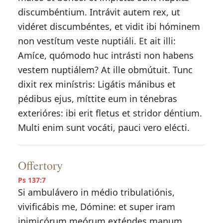
discumbéntium. Intrávit autem rex, ut
vidéret discumbéntes, et vidit ibi hóminem
non vestítum veste nuptiáli. Et ait illi:
Amíce, quómodo huc intrásti non habens
vestem nuptiálem? At ille obmútuit. Tunc
dixit rex minístris: Ligátis mánibus et
pédibus ejus, míttite eum in ténebras
exterióres: ibi erit fletus et stridor déntium.
Multi enim sunt vocáti, pauci vero elécti.
Offertory
Ps 137:7
Si ambulávero in médio tribulatiónis,
vivificábis me, Dómine: et super iram
inimicórum meórum exténdes manum