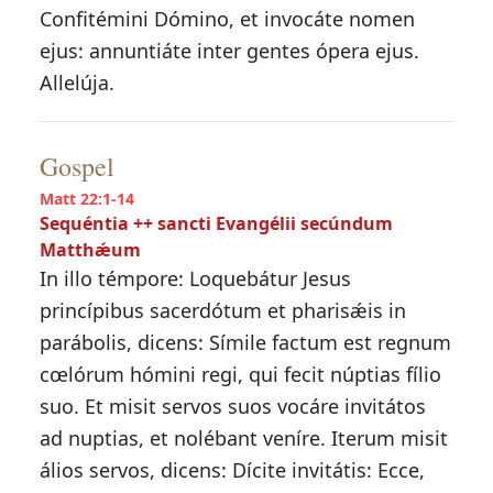
Confitémini Dómino, et invocáte nomen
ejus: annuntiáte inter gentes ópera ejus.
Allelúja.
Gospel
Matt 22:1-14
Sequéntia ++ sancti Evangélii secúndum
Matthǽum
In illo témpore: Loquebátur Jesus
princípibus sacerdótum et pharisǽis in
parábolis, dicens: Símile factum est regnum
cœlórum hómini regi, qui fecit núptias fílio
suo. Et misit servos suos vocáre invitátos
ad nuptias, et nolébant veníre. Iterum misit
álios servos, dicens: Dícite invitátis: Ecce,