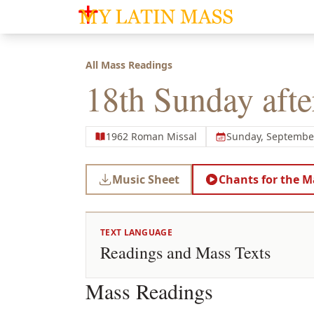
My Latin Mass - Traditional Latin Mass of So
All Mass Readings
18th Sunday afte
1962 Roman Missal
Sunday, September
Music Sheet
Chants for the M
TEXT LANGUAGE
Readings and Mass Texts
Mass Readings