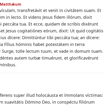
um Matthǽum
ículam, transfretávit et venit in civitátem suam. Et
m in lecto. Et videns Jesus fidem illórum, dixit
ibi peccáta tua. Et ecce, quidam de scribis dixérunt
et Jesus cogitatiónes eórum, dixit: Ut quid cogitátis
lius dícere: Dimittúntur tibi peccáta tua; an dícere:
ia Fílius hóminis habet potestátem in terra
co: Surge, tolle lectum tuum, et vade in domum tuam.
idéntes autem turbæ timuérunt, et glorificavérunt
mínibus.
fferens super illud holocáusta et ímmolans víctimas:
em suavitátis Dómino Deo, in conspéctu filiórum