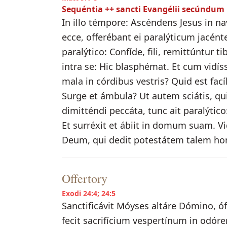
Sequéntia ++ sancti Evangélii secúnd
In illo témpore: Ascéndens Jesus in nav
ecce, offerébant ei paralýticum jacénte
paralýtico: Confíde, fili, remittúntur t
intra se: Hic blasphémat. Et cum vidíss
mala in córdibus vestris? Quid est fací
Surge et ámbula? Ut autem sciátis, qu
dimitténdi peccáta, tunc ait paralýti
Et surréxit et ábiit in domum suam. V
Deum, qui dedit potestátem talem ho
Offertory
Exodi 24:4; 24:5
Sanctificávit Móyses altáre Dómino, ó
fecit sacrifícium vespertínum in odór