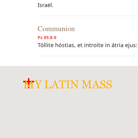
Israël.
Communion
Ps 95:8-9
Tóllite hóstias, et introíte in átria e