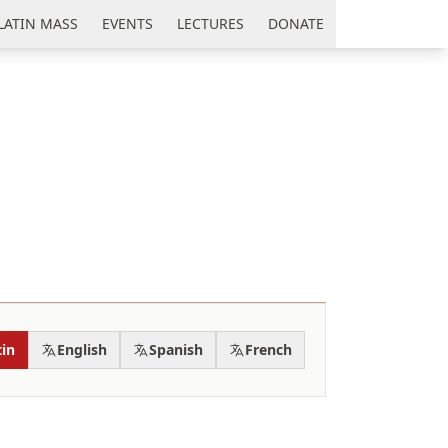
LATIN MASS
EVENTS
LECTURES
DONATE
tin
English
Spanish
French