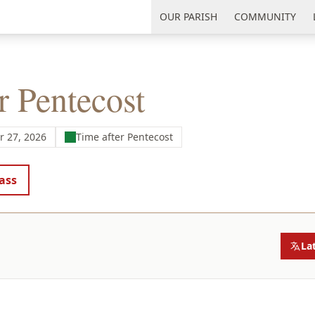
uth Florida
OUR PARISH
COMMUNITY
r Pentecost
 27, 2026
Time after Pentecost
ass
La