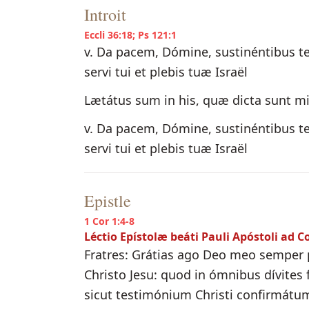
Introit
Eccli 36:18; Ps 121:1
v. Da pacem, Dómine, sustinéntibus te
servi tui et plebis tuæ Israël
Lætátus sum in his, quæ dicta sunt m
v. Da pacem, Dómine, sustinéntibus te
servi tui et plebis tuæ Israël
Epistle
1 Cor 1:4-8
Léctio Epístolæ beáti Pauli Apóstoli ad C
Fratres: Grátias ago Deo meo semper p
Christo Jesu: quod in ómnibus dívites fa
sicut testimónium Christi confirmátum es