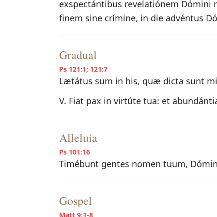
exspectántibus revelatiónem Dómini nos
finem sine crímine, in die advéntus Dóm
Gradual
Ps 121:1; 121:7
Lætátus sum in his, quæ dicta sunt m
V. Fiat pax in virtúte tua: et abundántia
Alleluia
Ps 101:16
Timébunt gentes nomen tuum, Dómine,
Gospel
Matt 9:1-8