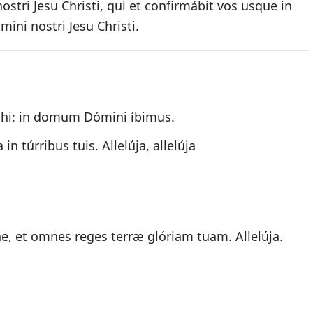
tri Jesu Christi, qui et confirmábit vos usque in
ini nostri Jesu Christi.
ihi: in domum Dómini íbimus.
 in túrribus tuis. Allelúja, allelúja
 et omnes reges terræ glóriam tuam. Allelúja.