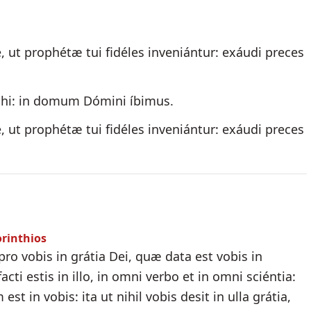
, ut prophétæ tui fidéles inveniántur: exáudi preces
ihi: in domum Dómini íbimus.
, ut prophétæ tui fidéles inveniántur: exáudi preces
orinthios
ro vobis in grátia Dei, quæ data est vobis in
cti estis in illo, in omni verbo et in omni sciéntia:
t in vobis: ita ut nihil vobis desit in ulla grátia,